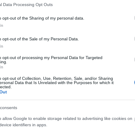
Γερμανοπολύγωνα μακρυά
Εργαλεία Διάγνωσης
l Data Processing Opt Outs
Πιστόλια Θερμοκό
Αντλίες-Πιεστικά
Κολλητήρια
Ακουστικά θορύβου
Ασφαλειοτσίμπι
o opt-out of the Sharing of my personal data.
Καστάνιες-Δυναμόκλειδα
Πιεστικά Συγκροτήματα
Αναδευτήρες
Διαγνωστικά
In
Καστάνιες-Δυναμόκλειδα 1/4"
Αντλίες Πυρόσβεσης
Φυσητήρες-Αναρρο
Κόφτες καλωδίω
Θερμόμετρα
Απογυμνωτές
o opt-out of the Sale of my Personal Data.
Καστάνιες-Δυναμόκλειδα 3/8"
Αντλίες Λαδιού
Καρφωτικά Εργαλε
In
Καστάνιες-Δυναμόκλειδα 1/2"
Αντλίες Ομβρίων Υδάτων
Ψαλίδια-Κόφτες
to opt-out of processing my Personal Data for Targeted
Καστάνιες-Δυναμόκλειδα 3/4"-1"
Δράπανα Κολω
Αντλία Ακαθάρτων Υδάτων
ing.
Ψαλίδια γενικής χ
τικό αλυσοπρίονο
Κλαδευτικό αλυσοπρίονο
Κλ
In
Αντλίες Πηγαδιού
ίας 21V 2x2.0Ah
μπαταρίας 21V 2x4.0Ah
μ
Κόφτες Συρματοσχ
Allen-Torx
o opt-out of Collection, Use, Retention, Sale, and/or Sharing
Kraft
Kraft
Αντλίες Inox
ersonal Data that Is Unrelated with the Purposes for which it
Κόφτες Μπετού
lected.
Allen ταφ
Out
SKU
SKU
KOUR691138
KOUR691136
Allen ταφ torx
εσα Διαθέσιμο
Άμεσα Διαθέσιμο
Ζουμπάδες-Κοπί
consents
Set allen
Ζγρόμπιες-Πόντ
set Torx
Ζουμπάδες
o allow Google to enable storage related to advertising like cookies on
49,50 €
166,50 €
evice identifiers in apps.
Κοπίδια
γορά
Αγορά