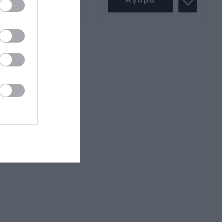
Εργαλεία 1000volt Vde
Κατσαβίδια Vde 1000v
Πένσες 1000v VDE
Μυτοτσίμπιδα 1000v VDE
Σκύλες
Κόφτες Καλωδίων 1000v VDE
Απογυμνωτές 1000v VDE
Πολυεργαλεία 1000v VDE
Πλαγιοκόφτες 1000v VDE
Κλειδί πίνακα /ντουλάπας
Γκαζοτανάλια 1000v