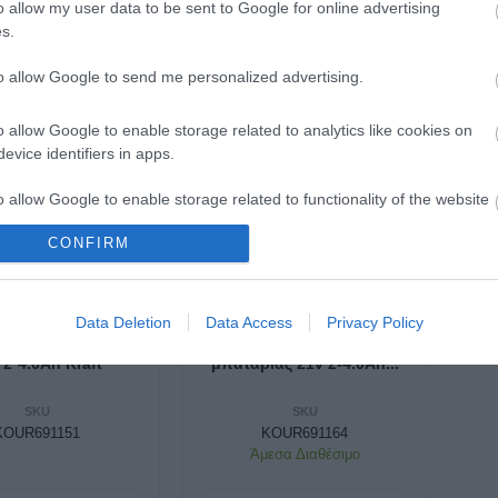
Ταφ
o allow my user data to be sent to Google for online advertising
Ζγρόμπιες
s.
Ταφ καρυδάκια πλαστική λαβή
Πόντες
to allow Google to send me personalized advertising.
Ταφ καρυδάκια σταθερά-σπαστά
Σκαρπέλα
o allow Google to enable storage related to analytics like cookies on
Σφυκτήρες-Δεματικά
evice identifiers in apps.
Γκαζοτανάλιες-
Σφυκτήρες
o allow Google to enable storage related to functionality of the website
Δεματικά
Σωληνοκόφτες
CONFIRM
Νταβίδια-Σφυκτήρες Μαραγκών
o allow Google to enable storage related to personalization.
νταροπρίονο
Σετ ψαλίδι κλαδέματος και
o allow Google to enable storage related to security, including
Data Deletion
Data Access
Privacy Policy
ίας τηλεσκοπικό
κλαδευτικό αλυσοπρίονο
cation functionality and fraud prevention, and other user protection.
 2*4.0Ah Kraft
μπαταρίας 21v 2-4.0Ah...
SKU
SKU
KOUR691151
KOUR691164
Άμεσα Διαθέσιμο