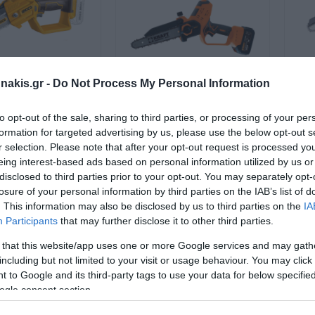
Καρυδάκια 1"
Πιστολέτα sds-max
Toytota
Σετ κολαούζα και
Ρίγα Μηχανουρ
Ποτηροκορώνα μαγ
Γερμανικά μονά
Καστάνια αέρος 1/2"
Εργαλεία Ιμάντ
Κατσαβίδια Μπαταρίας
Δραπάνου Μακρυά
Ματσακόνι-Απο
Πρέσσες Υδραυλ
Σκαπτικά-Κατεδαφι
Ρολόγια γράφτου-Μαγνητικές
Διάβασα και αποδέχομαι τους
όρους
Ford
Εργαλεία Φρένων
Καροτιέρες και
Πολύγωνα
βάσεις
Σέγα-Σπαθόσεγα Μπαταρίας
Ματσακόνι
διαμαντοκορώνες
Κατσαβίδια-Σφυ
Γωνιακοί Τροχοί Ηλ
Nissan
Αεροκόπιδα
Πολύγωνα ίσια
Εργαλεία Συμπλ
Ποτηροτρύπανα
Πιστόλι Σιλικόνης
Αποκολλητής
Καροτιέρες
Φορτιστές -Εκκι
Κατσαβίδια ίσια
/ Γρανίτη
Αλοιφαδόροι
Renault
Συμπιεσόμετρα
nakis.gr -
Do Not Process My Personal Information
Πολύγωνα σχιστά-Ρακορόκλειδα
Βαλβολινιέρα-
Πιστόλι Θερμού Αέρα
Διαμαντοκορώνες για καροτίερα
Φορτιστές
Αναρροφητήρας λαδιού
Κατσαβίδια σταύρ
Mitsubishi
Δισκοπρίονα μετάλ
Αεροτριβεία
Πολύγωνα με καρυδάκια σπαστά
σοπρίονο Μίνι
Κλαδευτικό αλυσοπρίονο
Κλ
Σκούπα-Σκουπάκι
to opt-out of the sale, sharing to third parties, or processing of your per
Φορτιστές-Εκκινητ
Κατσαβίδια allen
Μαγνητικά Δράπαν
Opel
ίας 20V Li-Ion με
μπαταρίας 200mm 21V
μ
Εργαλεία Μπεκ Ψεκασμού
Πολύγωνα θηλυκά torx
formation for targeted advertising by us, please use the below opt-out s
Πριτσιναδόρος-Καρφωτικό
.7cm Λάμα INGCO
2*3Ah Kraft
Γρύλλοι
Φορτιστές-Συντηρη
Volvo
Κατσαβίδια Torx
Συγκολλητικό Πλα
r selection. Please note that after your opt-out request is processed y
Αμμοβολή
Πολύγωνα καμπυλωτά
Δισκοπρίοπονο
eing interest-based ads based on personal information utilized by us or
Γρύλλοι Μπουκάλα
Εκκινητές-Powerba
Κατσαβίδια Ηλεκτρ
Mercedes
Τριβεία
SKU
SKU
Φιλτρόκλειδα
Τροχήλατες Αμμοβολές Υψηλής
disclosed to third parties prior to your opt-out. You may separately opt-
Πολύγωνα σφύρας
Πίεσης
G-CGSLI20581
KOUR691174
Τρίποδα
Κατσαβίδια Σετ
Πολυεργαλεία
losure of your personal information by third parties on the IAB’s list of
έσιμο 1-3 ημέρες
Γαντζόκλειδα ρυθμιζόμενα
Αποφρακτικά
Παρελκόμενα Αμμοβολής
. This information may also be disclosed by us to third parties on the
IA
Καροτσόγρυλλοι
Suzuki
Κατσαβίδια Δοκιμα
Ρούτερ
Participants
that may further disclose it to other third parties.
Γαντζόκλειδα ρυθμιζόμενα με πύρο
67,37 €
89,09 €
Γρύλλοι,Χαμηλού προφίλ
Κατσαβίδια Καρυδά
Φρεζοκαβιλίερες-Π
 that this website/app uses one or more Google services and may gath
Γαλλικά
Σκούπες-Πλυστικά
Γρύλλοι Αέρος
Κατσαβίδια για μύτ
including but not limited to your visit or usage behaviour. You may click 
Ηλεκτρικές Σέγες-
γορά
Αγορά
Σωληνωτά
Σκούπες
 to Google and its third-party tags to use your data for below specifi
Τάκοι Ανυψωτικών
Δισκοπρίονα Ξύλο
ogle consent section.
Πίπες καρυδάκια
Πλυστικά
Σετ Μύτες
Πιστόλια θερμού Α