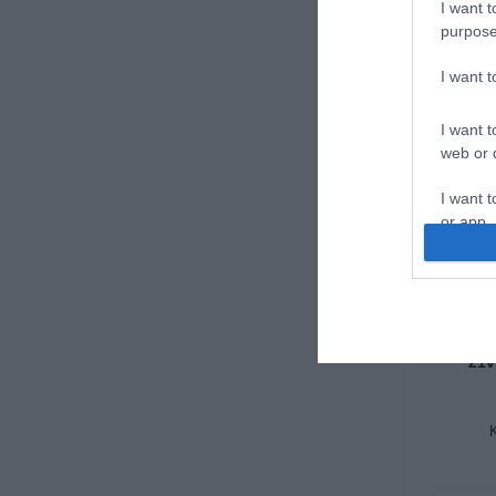
I want t
purpose
I want 
I want t
web or d
I want t
or app.
I want t
Κο
I want t
μπαταρ
authenti
21v