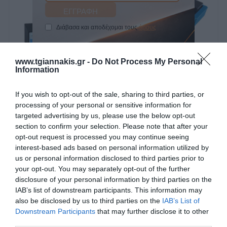
Διάβασα και αποδέχομαι τους
όρους
Μαγνητική βάση 330 mm
Μαγνητική βάση με ρολόι
www.tgiannakis.gr -
Do Not Process My Personal
γράφτου Satra
Information
If you wish to opt-out of the sale, sharing to third parties, or
SKU
SKU
processing of your personal or sensitive information for
50774230
s-maho2
targeted advertising by us, please use the below opt-out
Άμεσα Διαθέσιμο
section to confirm your selection. Please note that after your
opt-out request is processed you may continue seeing
26,04 €
31,00 €
interest-based ads based on personal information utilized by
us or personal information disclosed to third parties prior to
Αγορά
Αγορά
your opt-out. You may separately opt-out of the further
disclosure of your personal information by third parties on the
IAB’s list of downstream participants. This information may
also be disclosed by us to third parties on the
IAB’s List of
Downstream Participants
that may further disclose it to other
third parties.