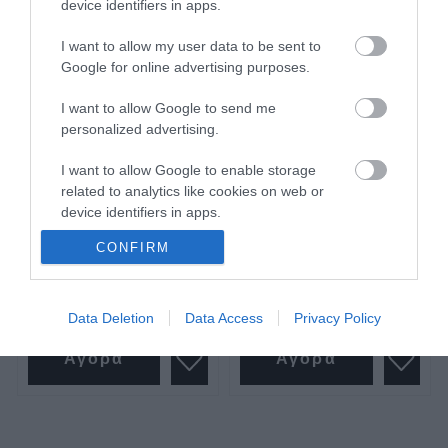
device identifiers in apps.
I want to allow my user data to be sent to
Google for online advertising purposes.
I want to allow Google to send me
personalized advertising.
Ρολόι γράφτη Φ60 μακρύ
Ωρολογιακό μικρόμετρο
Force
I want to allow Google to enable storage
related to analytics like cookies on web or
device identifiers in apps.
SKU
SKU
ΡΟΓΡ60Μ
891a01
CONFIRM
I want to allow Google to enable storage
related to functionality of the website or app.
44,64 €
52,08 €
I want to allow Google to enable storage
Data Deletion
Data Access
Privacy Policy
related to personalization.
Αγορά
Αγορά
I want to allow Google to enable storage
related to security, including authentication
functionality and fraud prevention, and other
user protection.