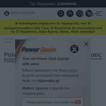
Τηλ. Παραγγελίες:
2103469100
ΠΡΟΪΌΝΤΑ
0
0
☀️ Καλοκαιρινή ενημέρωση: Οι παραγγελίες που θα
ΠΡΟΣΦΟΡΈΣ
πραγματοποιηθούν από 7 έως 16 Αυγούστου θα αποσταλούν από
τις 17 Αυγούστου, λόγω θερινής άδειας. Καλό καλοκαίρι!
ΝΈΕΣ ΑΦΊΞΕΙΣ
ΑΡΧΙΚΉ
/
ΕΡΓΑΛΕΊΑ
/
ΡΟΛΌΓΙΑ ΓΡΆΦΤΟΥ-ΜΑΓΝΗΤΙΚΈΣ
ΣΕΛΊΔΑ
ΣΥΝΕΡΓΕΊΟΥ
ΒΆΣΕΙΣ
ΕΠΙΚΟΙΝΩΝΊΑ
Ρολόγια Γράφτου-Μαγνητικές Βάσεις
Ρολόγια γράφτου-Μαγνητικές βάσεις
ΝΈΑ & ΆΡΘΡΑ
Ένα νέο Power Deal έρχεται
ΤΑΞΙΝΌΜΗΣΗ
κάθε μήνα
ΕΜΦΆΝΙΣΗ
ΑΝΆ ΣΕΛΊΔΑ
Ειδικές προσφορές και δώρα μέχρι
δωρεάν μεταφορικά και επιλεγμένα
deals στο
tgiannakis.gr.
Μάθετε πρώτοι
τι έρχεται τον
επόμενο μήνα.