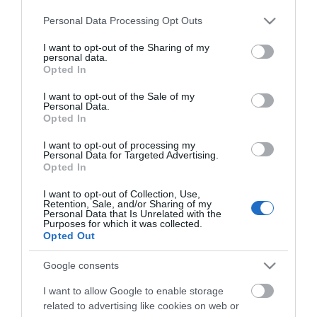
Please note that this website/app uses one or more Google
Personal Data Processing Opt Outs
services and may gather and store information including but
not limited to your visit or usage behaviour. You may click to
I want to opt-out of the Sharing of my
personal data.
grant or deny consent to Google and its third-party tags to
Opted In
use your data for below specified purposes in below Google
consent section.
Ρολόι γράφτη Φ40
Ρολόι γράφτη Φ60
I want to opt-out of the Sale of my
Personal Data.
Opted In
I want to opt-out of processing my
SKU
SKU
Personal Data for Targeted Advertising.
ΡΟΓΡ40
ΡΟΓΡ60
Opted In
Άμεσα Διαθέσιμο
Άμεσα Διαθέσιμο
I want to opt-out of Collection, Use,
Retention, Sale, and/or Sharing of my
18,97 €
14,51 €
Personal Data that Is Unrelated with the
Purposes for which it was collected.
Opted Out
Αγορά
Αγορά
Google consents
I want to allow Google to enable storage
related to advertising like cookies on web or