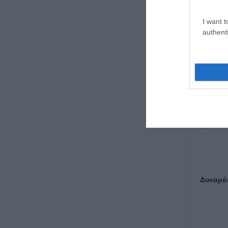
I want t
authenti
Α
Δυναμόκ