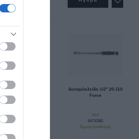
Εργαλεία 1000volt Vde
Κατσαβίδια Vde 1000v
Πένσες 1000v VDE
Μυτοτσίμπιδα 1000v VDE
Σκύλες
Κόφτες Καλωδίων 1000v VDE
Απογυμνωτές 1000v VDE
Πολυεργαλεία 1000v VDE
Πλαγιοκόφτες 1000v VDE
Κλειδί πίνακα /ντουλάπας
Βαθμιδωτό κλειδί με
Δυναμόκλειδο 1/2'' 20-110
στάνια σετ 3 τεμ Force
Force
Γκαζοτανάλια 1000v
SKU
SKU
4031
6474380
Άμεσα Διαθέσιμο
Άμεσα Διαθέσιμο