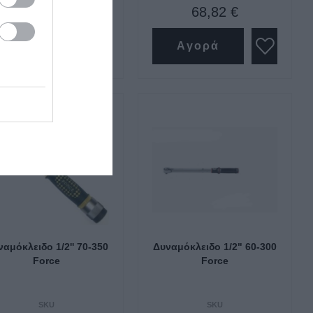
44,64 €
68,82 €
Αγορά
Αγορά
αμόκλειδο 1/2'' 70-350
Δυναμόκλειδο 1/2" 60-300
Force
Force
SKU
SKU