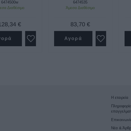
6474500w
6474535
εσα Διαθέσιμο
Άμεσα Διαθέσιμο
128,34 €
83,70 €
γορά
Αγορά
Η εταιρεία
Πληροφορίε
επαγγελματ
Επικοινωνί
Νέα & Άρθ