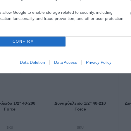
12,09 €
17,11 €
o allow Google to enable storage related to security, including
cation functionality and fraud prevention, and other user protection.
γορά
Αγορά
CONFIRM
Data Deletion
Data Access
Privacy Policy
λειδο 1/2'' 40-200
Δυναμόκλειδο 1/2'' 40-210
Δυν
Force
Force
SKU
SKU