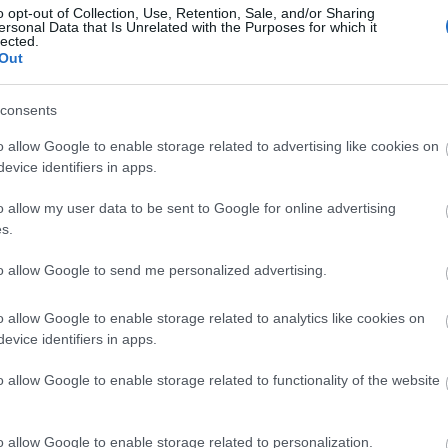
Ταφ
Ζγρόμπιες
o opt-out of Collection, Use, Retention, Sale, and/or Sharing
ersonal Data that Is Unrelated with the Purposes for which it
Ταφ καρυδάκια πλαστική λαβή
lected.
Πόντες
Out
Ταφ καρυδάκια σταθερά-σπαστά
Σκαρπέλα
consents
Σφυκτήρες-Δεματικά
Γκαζοτανάλιες-
o allow Google to enable storage related to advertising like cookies on
evice identifiers in apps.
Σφυκτήρες
Δεματικά
Σωληνοκόφτες
o allow my user data to be sent to Google for online advertising
s.
Νταβίδια-Σφυκτήρες Μαραγκών
to allow Google to send me personalized advertising.
λλακτικό κλειδί
Ανταλλακτικό κλειδί
ιφέρ 1/2'' κοντό
καλοριφέρ 1/2'' μακρύ
κα
o allow Google to enable storage related to analytics like cookies on
Force
Force
evice identifiers in apps.
SKU
SKU
o allow Google to enable storage related to functionality of the website
68902
68901
εσα Διαθέσιμο
Άμεσα Διαθέσιμο
o allow Google to enable storage related to personalization.