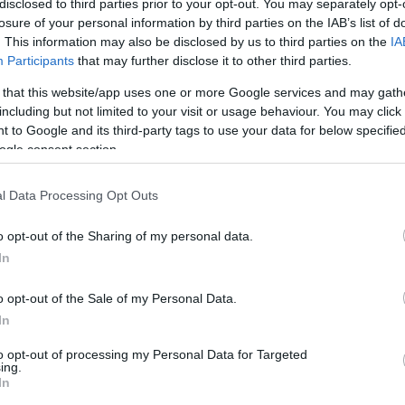
Γερμανοπολύγωνα μακρυά
disclosed to third parties prior to your opt-out. You may separately opt-
Εργαλεία Διάγνωσης
Πιστόλια Θερμοκό
losure of your personal information by third parties on the IAB’s list of
Αντλίες-Πιεστικά
Κολλητήρια
Ακουστικά θορύβου
Ασφαλειοτσίμπι
. This information may also be disclosed by us to third parties on the
IA
Καστάνιες-Δυναμόκλειδα
Πιεστικά Συγκροτήματα
Participants
that may further disclose it to other third parties.
Αναδευτήρες
Διαγνωστικά
Καστάνιες-Δυναμόκλειδα 1/4"
Αντλίες Πυρόσβεσης
Φυσητήρες-Αναρρο
 that this website/app uses one or more Google services and may gath
Κόφτες καλωδίω
Θερμόμετρα
Απογυμνωτές
including but not limited to your visit or usage behaviour. You may click 
Καστάνιες-Δυναμόκλειδα 3/8"
Αντλίες Λαδιού
Καρφωτικά Εργαλε
 to Google and its third-party tags to use your data for below specifi
Καστάνιες-Δυναμόκλειδα 1/2"
Αντλίες Ομβρίων Υδάτων
ogle consent section.
Ψαλίδια-Κόφτες
Καστάνιες-Δυναμόκλειδα 3/4"-1"
Δράπανα Κολω
Αντλία Ακαθάρτων Υδάτων
l Data Processing Opt Outs
Ψαλίδια γενικής χ
λακτικό καρέ για
Ανταλλακτικό καστάνιας
Αν
Αντλίες Πηγαδιού
ια μέσα έξω 1/2''
1/2'' Force
Κόφτες Συρματοσχ
Allen-Torx
o opt-out of the Sharing of my personal data.
Force
Αντλίες Inox
Κόφτες Μπετού
In
Allen ταφ
SKU
SKU
802412D
80243P
Allen ταφ torx
o opt-out of the Sale of my Personal Data.
εσα Διαθέσιμο
Άμεσα Διαθέσιμο
Ζουμπάδες-Κοπί
In
Set allen
Ζγρόμπιες-Πόντ
set Torx
to opt-out of processing my Personal Data for Targeted
Ζουμπάδες
2,60 €
8,37 €
ing.
In
Κοπίδια
γορά
Αγορά