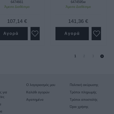
6474661
6474595w
Άμεσα Διαθέσιμο
Άμεσα Διαθέσιμο
107,14 €
141,36 €
Αγορά
Αγορά
1
2
3
Ο λογαριασμός μου
Πολιτική ακύρωσης
ς για
Καλάθι αγορών
Τρόποι πληρωμής
ίες
Αγαπημένα
Τρόποι αποστολής
α
Όροι χρήσης
ρα