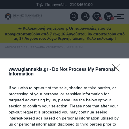
Ειδικές προσφορές και δώρα μέχρι
Τηλ. Παραγγελίες:
2103469100
δωρεάν μεταφορικά και επιλεγμένα
deals στο
tgiannakis.gr.
ΠΡΟΪΌΝΤΑ
0
0
Μάθετε πρώτοι
τι έρχεται τον
☀️ Καλοκαιρινή ενημέρωση: Οι παραγγελίες που θα
ΠΡΟΣΦΟΡΈΣ
επόμενο μήνα.
πραγματοποιηθούν από 7 έως 16 Αυγούστου θα αποσταλούν από
τις 17 Αυγούστου, λόγω θερινής άδειας. Καλό καλοκαίρι!
ΝΈΕΣ ΑΦΊΞΕΙΣ
ΑΡΧΙΚΉ ΣΕΛΊΔΑ
/
ΕΡΓΑΛΕΊΑ ΧΡΟΝΙΣΜΟΎ
/
MITSUBISHI
Mitsubishi
ΕΠΙΚΟΙΝΩΝΊΑ
Διάβασα και αποδέχομαι τους
όρους
www.tgiannakis.gr -
Do Not Process My Personal
Mitsubishi
Information
ΝΈΑ & ΆΡΘΡΑ
ΤΑΞΙΝΌΜΗΣΗ
If you wish to opt-out of the sale, sharing to third parties, or
ΕΜΦΆΝΙΣΗ
ΑΝΆ ΣΕΛΊΔΑ
processing of your personal or sensitive information for
targeted advertising by us, please use the below opt-out
section to confirm your selection. Please note that after your
opt-out request is processed you may continue seeing
interest-based ads based on personal information utilized by
us or personal information disclosed to third parties prior to