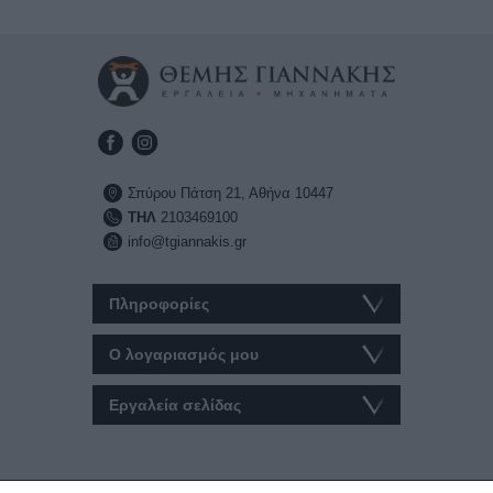
Σπύρου Πάτση 21, Αθήνα 10447
ΤΗΛ
2103469100
info@tgiannakis.gr
Πληροφορίες
Ο λογαριασμός μου
Εργαλεία σελίδας