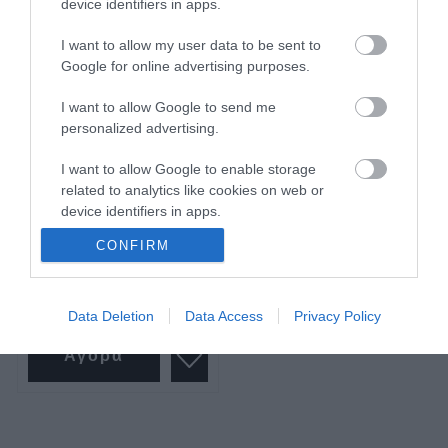
device identifiers in apps.
I want to allow my user data to be sent to
Google for online advertising purposes.
I want to allow Google to send me
personalized advertising.
Λαμπάκι πτυσσόμενου
κώνου
I want to allow Google to enable storage
related to analytics like cookies on web or
device identifiers in apps.
SKU
λαμdhrct
CONFIRM
I want to allow Google to enable storage
Άμεσα Διαθέσιμο
related to functionality of the website or app.
3,26 €
I want to allow Google to enable storage
Data Deletion
Data Access
Privacy Policy
related to personalization.
Αγορά
I want to allow Google to enable storage
related to security, including authentication
functionality and fraud prevention, and other
user protection.