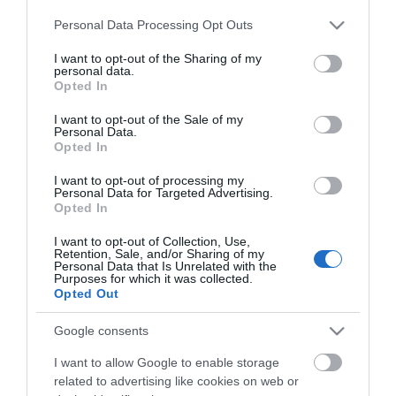
Please note that this website/app uses one or more Google
Personal Data Processing Opt Outs
services and may gather and store information including but
not limited to your visit or usage behaviour. You may click to
I want to opt-out of the Sharing of my
personal data.
grant or deny consent to Google and its third-party tags to
Opted In
use your data for below specified purposes in below Google
consent section.
Κώνος σήμανσης 75cm
Κώνος τηλεσκοπικός
I want to opt-out of the Sale of my
45cm
Personal Data.
Opted In
I want to opt-out of processing my
SKU
SKU
Personal Data for Targeted Advertising.
κωνdhpe2
κωνrtc45
Opted In
Άμεσα Διαθέσιμο
Άμεσα Διαθέσιμο
I want to opt-out of Collection, Use,
Retention, Sale, and/or Sharing of my
12,49 €
12,54 €
Personal Data that Is Unrelated with the
Purposes for which it was collected.
Opted Out
Αγορά
Αγορά
Google consents
I want to allow Google to enable storage
related to advertising like cookies on web or