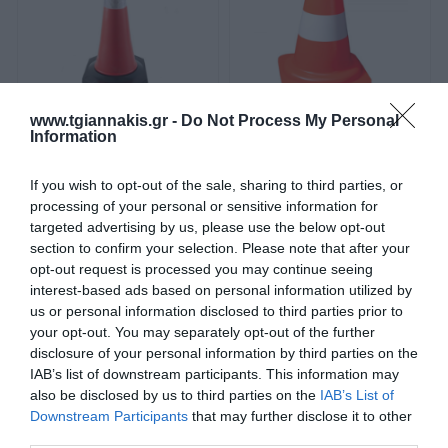
Διάβασα και αποδέχομαι τους
όρους
Κώνος σήμανσης 100cm
Κώνος σήμανσης 50cm
www.tgiannakis.gr -
Do Not Process My Personal
Information
If you wish to opt-out of the sale, sharing to third parties, or
SKU
SKU
processing of your personal or sensitive information for
κωνdhpe3
κωνdhpe1
targeted advertising by us, please use the below opt-out
Άμεσα Διαθέσιμο
Άμεσα Διαθέσιμο
section to confirm your selection. Please note that after your
opt-out request is processed you may continue seeing
19,03 €
9,60 €
interest-based ads based on personal information utilized by
us or personal information disclosed to third parties prior to
Αγορά
Αγορά
your opt-out. You may separately opt-out of the further
disclosure of your personal information by third parties on the
IAB’s list of downstream participants. This information may
NEO
also be disclosed by us to third parties on the
IAB’s List of
Downstream Participants
that may further disclose it to other
third parties.