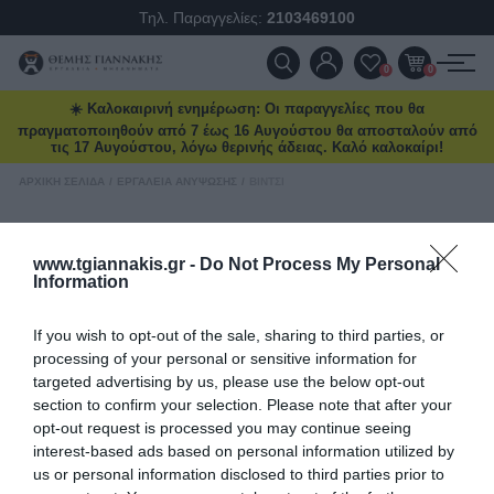
επόμενο μήνα.
Τηλ. Παραγγελίες:
2103469100
ΠΡΟΪΌΝΤΑ
0
0
☀️ Καλοκαιρινή ενημέρωση: Οι παραγγελίες που θα
ΠΡΟΣΦΟΡΈΣ
Διάβασα και αποδέχομαι τους
όρους
πραγματοποιηθούν από 7 έως 16 Αυγούστου θα αποσταλούν από
τις 17 Αυγούστου, λόγω θερινής άδειας. Καλό καλοκαίρι!
ΝΈΕΣ ΑΦΊΞΕΙΣ
ΑΡΧΙΚΉ ΣΕΛΊΔΑ
/
ΕΡΓΑΛΕΊΑ ΑΝΎΨΩΣΗΣ
/
ΒΊΝΤΣΙ
Βίντσι
ΕΠΙΚΟΙΝΩΝΊΑ
www.tgiannakis.gr -
Do Not Process My Personal
Βίντσι
Information
ΝΈΑ & ΆΡΘΡΑ
ΤΑΞΙΝΌΜΗΣΗ
If you wish to opt-out of the sale, sharing to third parties, or
ΕΜΦΆΝΙΣΗ
ΑΝΆ ΣΕΛΊΔΑ
processing of your personal or sensitive information for
targeted advertising by us, please use the below opt-out
section to confirm your selection. Please note that after your
opt-out request is processed you may continue seeing
interest-based ads based on personal information utilized by
us or personal information disclosed to third parties prior to