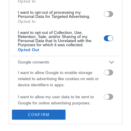
Opted In
I want to opt-out of processing my
Personal Data for Targeted Advertising.
Opted In
I want to opt-out of Collection, Use,
Retention, Sale, and/or Sharing of my
Ψεκαστήρας χημικών
Personal Data that Is Unrelated with the
υλικών 19411 (7405R011)
Purposes for which it was collected.
delta tec 2 nbr 1.5 λίτρο
Opted Out
epoca
Google consents
SKU
380004
Άμεσα Διαθέσιμο
I want to allow Google to enable storage
related to advertising like cookies on web or
device identifiers in apps.
14,48 €
I want to allow my user data to be sent to
Αγορά
Google for online advertising purposes.
I want to allow Google to send me
CONFIRM
personalized advertising.