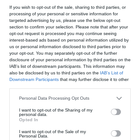
If you wish to opt-out of the sale, sharing to third parties, or
processing of your personal or sensitive information for
targeted advertising by us, please use the below opt-out
section to confirm your selection. Please note that after your
opt-out request is processed you may continue seeing
Ψεκαστήρας χημικών
Ψεκαστήρας χημικών
interest-based ads based on personal information utilized by
20518 υλικών (7676R001)
υλικών 19363 (7613R001)
1000fpm 1 λίτρο epoca
tc 2 epdm 1.5 λίτρο epoca
us or personal information disclosed to third parties prior to
your opt-out. You may separately opt-out of the further
disclosure of your personal information by third parties on the
SKU
SKU
380021
380005
IAB’s list of downstream participants. This information may
Άμεσα Διαθέσιμο
Άμεσα Διαθέσιμο
also be disclosed by us to third parties on the
IAB’s List of
Downstream Participants
that may further disclose it to other
third parties.
28,97 €
18,65 €
Please note that this website/app uses one or more Google
Personal Data Processing Opt Outs
Αγορά
Αγορά
services and may gather and store information including but
not limited to your visit or usage behaviour. You may click to
I want to opt-out of the Sharing of my
personal data.
grant or deny consent to Google and its third-party tags to
Opted In
use your data for below specified purposes in below Google
consent section.
I want to opt-out of the Sale of my
Personal Data.