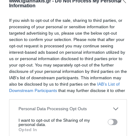
www.tgiannakis.gr -
Do Not Process My Personal
Information
If you wish to opt-out of the sale, sharing to third parties, or
processing of your personal or sensitive information for
targeted advertising by us, please use the below opt-out
section to confirm your selection. Please note that after your
Ανταλλακτικές λάμες
Ανταλλακτικές λάμες για
19mm σετ 10 τεμ για την
9010165bk 10τεμ Knipex
opt-out request is processed you may continue seeing
ξύστρα s-us19k Satra
interest-based ads based on personal information utilized by
us or personal information disclosed to third parties prior to
SKU
SKU
your opt-out. You may separately opt-out of the further
s-9017719
9010165e02
disclosure of your personal information by third parties on the
Άμεσα Διαθέσιμο
Άμεσα Διαθέσιμο
IAB’s list of downstream participants. This information may
also be disclosed by us to third parties on the
IAB’s List of
2,48 €
7,34 €
Downstream Participants
that may further disclose it to other
third parties.
Αγορά
Αγορά
Please note that this website/app uses one or more Google
Personal Data Processing Opt Outs
services and may gather and store information including but
not limited to your visit or usage behaviour. You may click to
I want to opt-out of the Sharing of my
personal data.
grant or deny consent to Google and its third-party tags to
Opted In
use your data for below specified purposes in below Google