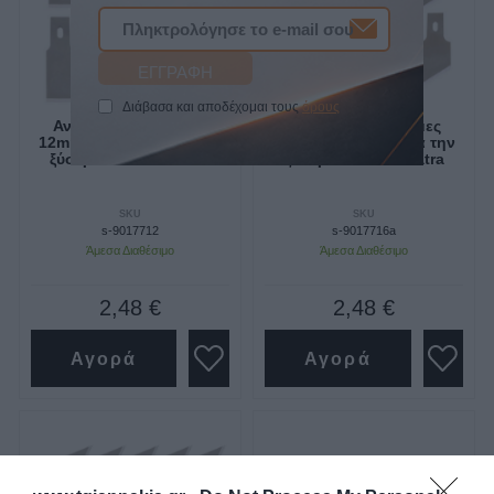
Διάβασα και αποδέχομαι τους
όρους
Ανταλλακτικές λάμες
Ανταλλακτικές λάμες
12mm σετ 10 τεμ για την
16mm σετ 10 τεμ για την
ξύστρα s-us19k Satra
ξύστρα s-us19k Satra
SKU
SKU
s-9017712
s-9017716a
Άμεσα Διαθέσιμο
Άμεσα Διαθέσιμο
2,48 €
2,48 €
Αγορά
Αγορά