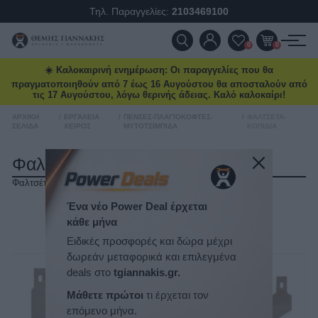
Τηλ. Παραγγελίες:
2103469100
ΠΡΟΪΌΝΤΑ
0
0
☀️ Καλοκαιρινή ενημέρωση: Οι παραγγελίες που θα
ΠΡΟΣΦΟΡΈΣ
πραγματοποιηθούν από 7 έως 16 Αυγούστου θα αποσταλούν από
τις 17 Αυγούστου, λόγω θερινής άδειας. Καλό καλοκαίρι!
ΝΈΕΣ ΑΦΊΞΕΙΣ
ΑΡΧΙΚΉ
/
ΕΡΓΑΛΕΊΑ
/
ΠΈΝΣΕΣ-ΠΛΑΓΙΟΚΌΦΤΕΣ-
/
ΦΑΛΤΣΈΤΑ-
ΣΕΛΊΔΑ
ΧΕΙΡΌΣ
ΜΥΤΟΤΣΊΜΠΙΔΑ
ΚΟΠΊΔΙΑ
ΕΠΙΚΟΙΝΩΝΊΑ
Φαλτσέτα-Κοπίδια
Φαλτσέτα-Κοπίδια
ΝΈΑ & ΆΡΘΡΑ
Ένα νέο Power Deal έρχεται
ΤΑΞΙΝΌΜΗΣΗ
κάθε μήνα
ΕΜΦΆΝΙΣΗ
ΑΝΆ ΣΕΛΊΔΑ
Ειδικές προσφορές και δώρα μέχρι
δωρεάν μεταφορικά και επιλεγμένα
deals στο
tgiannakis.gr.
Μάθετε πρώτοι
τι έρχεται τον
επόμενο μήνα.