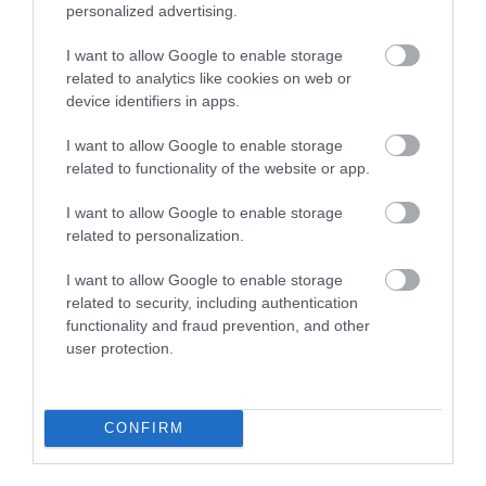
personalized advertising.
I want to allow Google to enable storage
related to analytics like cookies on web or
device identifiers in apps.
I want to allow Google to enable storage
related to functionality of the website or app.
Κασετίνα με ξύστρες και
Φαλτσέτα cutiX 165mm
φαλτσέτα (Σετ 27
Knipex
τεμαχίων) Satra
I want to allow Google to enable storage
related to personalization.
SKU
SKU
s-us19k
9010165BK
I want to allow Google to enable storage
Άμεσα Διαθέσιμο
Άμεσα Διαθέσιμο
related to security, including authentication
functionality and fraud prevention, and other
user protection.
22,32 €
26,44 €
Αγορά
Αγορά
CONFIRM