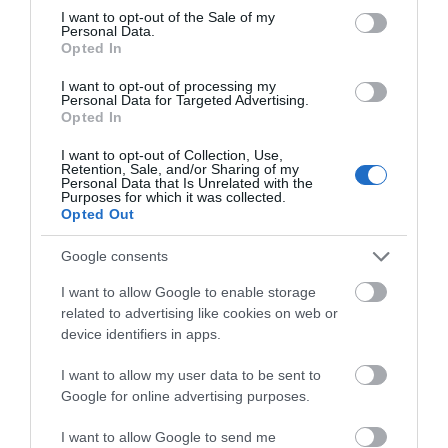
consent section.
I want to opt-out of the Sale of my
Personal Data.
Opted In
I want to opt-out of processing my
Personal Data for Targeted Advertising.
Opted In
Ανταλλακτικές λάμες-
Ανταλλακτικές λάμες-
I want to opt-out of Collection, Use,
Λεπίδες 0.6*16mm -10 τεμ
Λεπίδες 0.6*20mm -10 τεμ
Retention, Sale, and/or Sharing of my
Satra
Satra
Personal Data that Is Unrelated with the
Purposes for which it was collected.
Opted Out
SKU
SKU
s-9017716
s-9017720
Google consents
Άμεσα Διαθέσιμο
Άμεσα Διαθέσιμο
I want to allow Google to enable storage
2,48 €
2,48 €
related to advertising like cookies on web or
device identifiers in apps.
Αγορά
Αγορά
I want to allow my user data to be sent to
Google for online advertising purposes.
I want to allow Google to send me