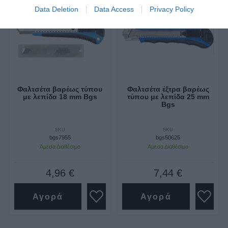
Data Deletion
Data Access
Privacy Policy
Φαλτσέτα βαρέως τύπου
Φαλτσέτα έξτρα βαρέως
με λεπίδα 18 mm Bgs
τύπου με λεπίδα 25 mm
Bgs
SKU
SKU
bgs7955
bgs50625
Άμεσα Διαθέσιμο
Άμεσα Διαθέσιμο
4,96 €
7,44 €
Αγορά
Αγορά