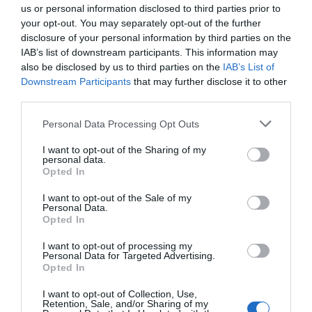
us or personal information disclosed to third parties prior to
your opt-out. You may separately opt-out of the further
disclosure of your personal information by third parties on the
IAB’s list of downstream participants. This information may
also be disclosed by us to third parties on the
IAB’s List of
Downstream Participants
that may further disclose it to other
third parties.
Εργαλειοθήκη πάνινη
Εργαλειοθήκη πάνινη
ανοιχτή με θήκες Stanley
ανοιχτή με θήκες Stanley
Please note that this website/app uses one or more Google
Personal Data Processing Opt Outs
services and may gather and store information including but
not limited to your visit or usage behaviour. You may click to
I want to opt-out of the Sharing of my
personal data.
SKU
SKU
grant or deny consent to Google and its third-party tags to
Opted In
1-96-182
STST1-70712
use your data for below specified purposes in below Google
Άμεσα Διαθέσιμο
Άμεσα Διαθέσιμο
consent section.
I want to opt-out of the Sale of my
Personal Data.
29,50 €
41,13 €
Opted In
I want to opt-out of processing my
Αγορά
Αγορά
Personal Data for Targeted Advertising.
Opted In
I want to opt-out of Collection, Use,
Retention, Sale, and/or Sharing of my