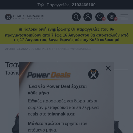
Τηλ. Παραγγελίες:
2103469100
ΠΡΟΪΌΝΤΑ
0
0
☀️ Καλοκαιρινή ενημέρωση: Οι παραγγελίες που θα
ΠΡΟΣΦΟΡΈΣ
πραγματοποιηθούν από 7 έως 16 Αυγούστου θα αποσταλούν από
τις 17 Αυγούστου, λόγω θερινής άδειας. Καλό καλοκαίρι!
ΝΈΕΣ ΑΦΊΞΕΙΣ
ΑΡΧΙΚΉ ΣΕΛΊΔΑ
/
ΑΠΟΘΉΚΕΥΣΗ
/
ΤΣΆΝΤΕΣ ΥΦΑΣΜΆΤΙΝΕΣ
Τσάντες Υφασμάτινες
ΕΠΙΚΟΙΝΩΝΊΑ
Τσάντες Υφασμάτινες
ΝΈΑ & ΆΡΘΡΑ
ΤΑΞΙΝΌΜΗΣΗ
Ένα νέο Power Deal έρχεται
κάθε μήνα
ΕΜΦΆΝΙΣΗ
ΑΝΆ ΣΕΛΊΔΑ
Ειδικές προσφορές και δώρα μέχρι
δωρεάν μεταφορικά και επιλεγμένα
deals στο
tgiannakis.gr.
Μάθετε πρώτοι
τι έρχεται τον
επόμενο μήνα.