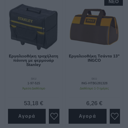
NEO
Εργαλειοθήκη τροχήλατη
Εργαλειοθήκη Τσάντα 13"
πάνινη με φερμουάρ
INGCO
Stanley
SKU
SKU
1-97-515
ING-HTBG281328
Άμεσα Διαθέσιμο
Διαθέσιμο 1-3 ημέρες
53,18 €
6,26 €
Αγορά
Αγορά