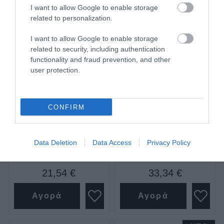
I want to allow Google to enable storage
related to personalization.
I want to allow Google to enable storage
related to security, including authentication
functionality and fraud prevention, and other
user protection.
Εργαλειοθήκη πάνινη με
Εργαλειοθήκη πάνινη
φερμουάρ και θήκες
σταθερή 16" 25*44*26
Stanley
Stanley
CONFIRM
SKU
SKU
STST1-73615
1-96-193
Data Deletion
Data Access
Privacy Policy
Άμεσα Διαθέσιμο
Άμεσα Διαθέσιμο
21,54 €
33,34 €
Αγορά
Αγορά