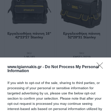
Εργαλειοθήκη πάνινη 16''
Εργαλειοθήκη πάνινη
42*23*27 Stanley
52*28*31 Stanley
SKU
SKU
1-96-183
FMST1-70719
Άμεσα Διαθέσιμο
Άμεσα Διαθέσιμο
www.tgiannakis.gr -
Do Not Process My Personal
Information
24,75 €
82,77 €
If you wish to opt-out of the sale, sharing to third parties, or
Αγορά
Αγορά
processing of your personal or sensitive information for
targeted advertising by us, please use the below opt-out
section to confirm your selection. Please note that after your
opt-out request is processed you may continue seeing
interest-based ads based on personal information utilized by