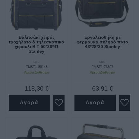
Βαλιτσάκι χειρός
Εργαλειοθήκη με
τροχήλατο & τηλεσκοπικό
φερμουάρ σκληρό πάτο
χερούλι Β.Τ 50*36*41
43*28*30 Stanley
Stanley
SKU
SKU
FMST1-80148
FMST1-73607
Άμεσα Διαθέσιμο
Άμεσα Διαθέσιμο
118,30 €
63,91 €
Αγορά
Αγορά