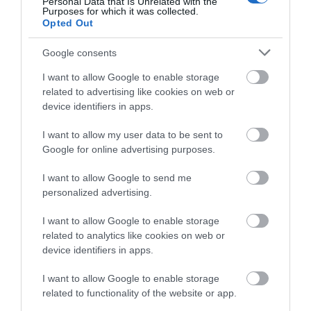
Personal Data that Is Unrelated with the
Purposes for which it was collected.
Opted Out
Google consents
I want to allow Google to enable storage
related to advertising like cookies on web or
device identifiers in apps.
Εργαλειοθήκη πάνινη
Εργαλειοθήκη πάνινη με
ανοιχτού τύπου fat max
σκληρά πλαϊνά 44*39*25
I want to allow my user data to be sent to
Stanley
Stanley
Google for online advertising purposes.
SKU
SKU
I want to allow Google to send me
1-93-952
1-94-231
personalized advertising.
Άμεσα Διαθέσιμο
Άμεσα Διαθέσιμο
I want to allow Google to enable storage
41,36 €
74,53 €
related to analytics like cookies on web or
device identifiers in apps.
Αγορά
Αγορά
I want to allow Google to enable storage
related to functionality of the website or app.