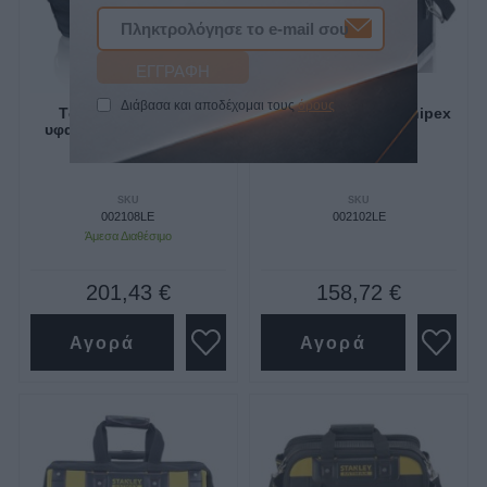
Διάβασα και αποδέχομαι τους
όρους
Tσάντα εργαλείων
Βαλιτσάκι classic knipex
υφασμάτινη light pack
Knipex
SKU
SKU
002108LE
002102LE
Άμεσα Διαθέσιμο
201,43 €
158,72 €
Αγορά
Αγορά