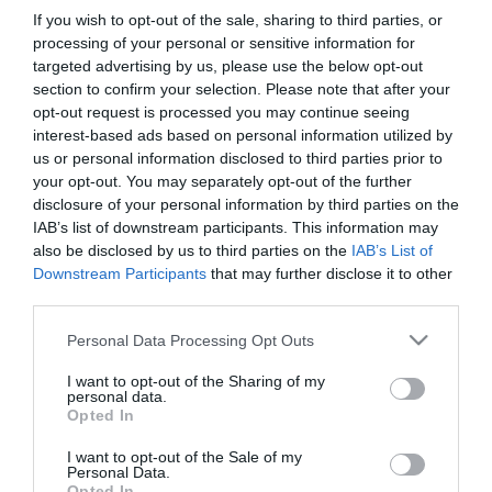
If you wish to opt-out of the sale, sharing to third parties, or
processing of your personal or sensitive information for
targeted advertising by us, please use the below opt-out
section to confirm your selection. Please note that after your
Πιστόλι Σιλικόνης 9"
Πιστόλι Σιλικόνης 9"
opt-out request is processed you may continue seeing
235mm β.τ. INGCO
INGCO
interest-based ads based on personal information utilized by
us or personal information disclosed to third parties prior to
your opt-out. You may separately opt-out of the further
SKU
SKU
disclosure of your personal information by third parties on the
ING-HCG1709
ING-HCG0909
IAB’s list of downstream participants. This information may
Διαθέσιμο 1-3 ημέρες
Διαθέσιμο 1-3 ημέρες
also be disclosed by us to third parties on the
IAB’s List of
Downstream Participants
that may further disclose it to other
6,26 €
4,36 €
third parties.
Please note that this website/app uses one or more Google
Personal Data Processing Opt Outs
Αγορά
Αγορά
services and may gather and store information including but
not limited to your visit or usage behaviour. You may click to
I want to opt-out of the Sharing of my
personal data.
grant or deny consent to Google and its third-party tags to
NEO
NEO
Opted In
use your data for below specified purposes in below Google
consent section.
I want to opt-out of the Sale of my
Personal Data.
Opted In