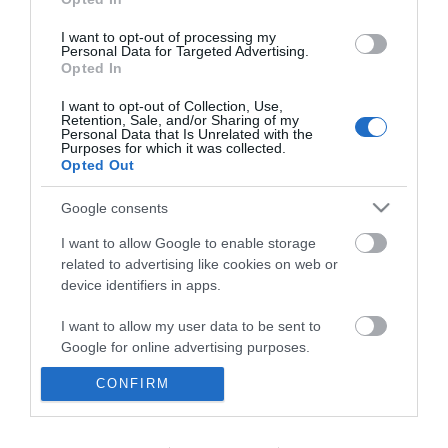
I want to opt-out of processing my
Personal Data for Targeted Advertising.
Opted In
I want to opt-out of Collection, Use,
Πιστόλι Σιλικόνης
Πιστόλι Σιλικόνης
Retention, Sale, and/or Sharing of my
Αλουμινίου 12" INGCO
Αλουμινίου 15" 380mm
Personal Data that Is Unrelated with the
INGCO
Purposes for which it was collected.
Opted Out
SKU
SKU
Google consents
ING-HCG0112
ING-HCG0115
Διαθέσιμο 1-3 ημέρες
Διαθέσιμο 1-3 ημέρες
I want to allow Google to enable storage
related to advertising like cookies on web or
8,65 €
9,44 €
device identifiers in apps.
I want to allow my user data to be sent to
Αγορά
Αγορά
Google for online advertising purposes.
CONFIRM
I want to allow Google to send me
personalized advertising.