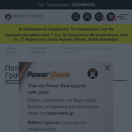
Τηλ. Παραγγελίες:
2103469100
ΠΡΟΪΌΝΤΑ
0
0
☀️ Καλοκαιρινή ενημέρωση: Οι παραγγελίες που θα
ΠΡΟΣΦΟΡΈΣ
πραγματοποιηθούν από 7 έως 16 Αυγούστου θα αποσταλούν από
τις 17 Αυγούστου, λόγω θερινής άδειας. Καλό καλοκαίρι!
ΝΈΕΣ ΑΦΊΞΕΙΣ
ΑΡΧΙΚΉ
/
ΚΟΠΉ ΚΑΙ
/
ΠΟΤΗΡΟΤΡΎΠΑΝΑ ΠΟΡΣΕΛΆΝΗΣ /
ΣΕΛΊΔΑ
ΔΙΆΤΡΗΣΗ
ΓΡΑΝΊΤΗ
ΕΠΙΚΟΙΝΩΝΊΑ
Ποτηροτρύπανα Πορσελάνης /
Γρανίτη
ΝΈΑ & ΆΡΘΡΑ
Ποτηροτρύπανα Πορσελάνης / Γρανίτη
Ένα νέο Power Deal έρχεται
κάθε μήνα
ΤΑΞΙΝΌΜΗΣΗ
Ειδικές προσφορές και δώρα μέχρι
ΕΜΦΆΝΙΣΗ
ΑΝΆ ΣΕΛΊΔΑ
δωρεάν μεταφορικά και επιλεγμένα
deals στο
tgiannakis.gr.
Μάθετε πρώτοι
τι έρχεται τον
επόμενο μήνα.