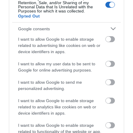
Retention, Sale, and/or Sharing of my
Personal Data that Is Unrelated with the
Purposes for which it was collected.
Opted Out
Google consents
I want to allow Google to enable storage
related to advertising like cookies on web or
Αδαμαντινο
Αδαμαντινο
device identifiers in apps.
ποτηροτρυπανο 1/4'' 6mm
ποτηροτρύπανο 1/4 8mm
Milwaukee
Milwaukee
I want to allow my user data to be sent to
Google for online advertising purposes.
SKU
SKU
4932498342
4932498343
I want to allow Google to send me
Μη Διαθέσιμο
Άμεσα Διαθέσιμο
personalized advertising.
16,81 €
17,36 €
I want to allow Google to enable storage
related to analytics like cookies on web or
Αγορά
Αγορά
device identifiers in apps.
I want to allow Google to enable storage
related to functionality of the website or app.