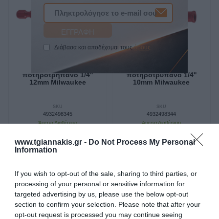
Διάβασα και αποδέχομαι τους
όρους
Αδαμάντινο
Αδαμάντινο
ποτηροτρήπανο 1/4''
ποτηροτρύπανο 1/4''
12mm Milwaukee
10mm Milwaukee
SKU
SKU
4932498345
4932498344
Άμεσα Διαθέσιμο
Άμεσα Διαθέσιμο
www.tgiannakis.gr -
Do Not Process My Personal
19,99 €
16,64 €
Information
Αγορά
Αγορά
If you wish to opt-out of the sale, sharing to third parties, or
processing of your personal or sensitive information for
targeted advertising by us, please use the below opt-out
section to confirm your selection. Please note that after your
opt-out request is processed you may continue seeing