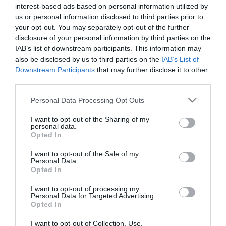
interest-based ads based on personal information utilized by
us or personal information disclosed to third parties prior to
your opt-out. You may separately opt-out of the further
disclosure of your personal information by third parties on the
IAB’s list of downstream participants. This information may
also be disclosed by us to third parties on the
IAB’s List of
Downstream Participants
that may further disclose it to other
Αδαμάντινο
Αδαμαντινο
third parties.
ποτηροτρύπανο 1/4''
ποτηροτρύπανο 1/4 5mm
20mm Milwaukee
Milwaukee
Please note that this website/app uses one or more Google
Personal Data Processing Opt Outs
services and may gather and store information including but
not limited to your visit or usage behaviour. You may click to
I want to opt-out of the Sharing of my
SKU
SKU
personal data.
4932498348
4932498341
grant or deny consent to Google and its third-party tags to
Opted In
Άμεσα Διαθέσιμο
Άμεσα Διαθέσιμο
use your data for below specified purposes in below Google
consent section.
I want to opt-out of the Sale of my
27,28 €
16,37 €
Personal Data.
Opted In
Αγορά
Αγορά
I want to opt-out of processing my
Personal Data for Targeted Advertising.
Opted In
I want to opt-out of Collection, Use,