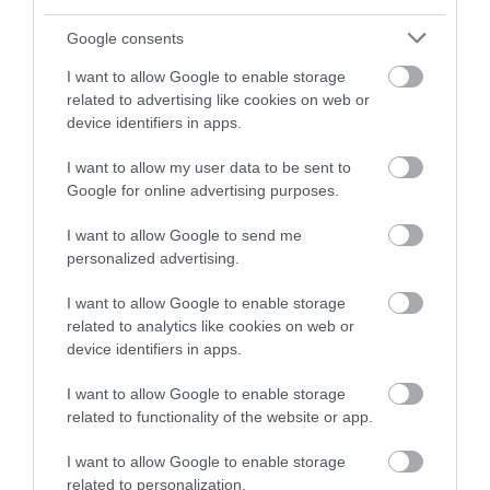
Google consents
I want to allow Google to enable storage
related to advertising like cookies on web or
device identifiers in apps.
Ξαπλώστρα τροχήλατη
Προστατευτικό για γόνατα
I want to allow my user data to be sent to
μήκος 1m Express
450*210 30mm Bgs
Google for online advertising purposes.
I want to allow Google to send me
SKU
SKU
personalized advertising.
KOUR60602
bgs4801
Άμεσα Διαθέσιμο
Άμεσα Διαθέσιμο
I want to allow Google to enable storage
related to analytics like cookies on web or
37,80 €
14,88 €
device identifiers in apps.
I want to allow Google to enable storage
Αγορά
Αγορά
related to functionality of the website or app.
I want to allow Google to enable storage
related to personalization.