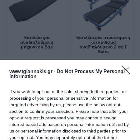
Ξαπλώστρα
Ξαπλώστρα πτυσσόμενη
αναδιπλούμενη
και κάθισμα
μηχανικού Bgs
αναδιπλόυμενο 2 σε 1
Satra
SKU
SKU
bgs4805
s-90079
www.tgiannakis.gr -
Do Not Process My Personal
Άμεσα Διαθέσιμο
Άμεσα Διαθέσιμο
Information
53,32 €
34,72 €
If you wish to opt-out of the sale, sharing to third parties, or
processing of your personal or sensitive information for
Αγορά
Αγορά
targeted advertising by us, please use the below opt-out
section to confirm your selection. Please note that after your
opt-out request is processed you may continue seeing
interest-based ads based on personal information utilized by
us or personal information disclosed to third parties prior to
your opt-out. You may separately opt-out of the further