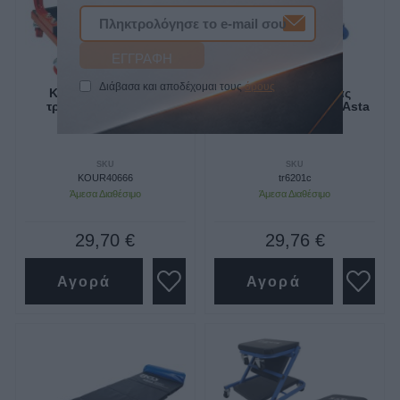
Διάβασα και αποδέχομαι τους
όρους
Κάθισμα εργασίας
Κάθισμα εργασίας
τροχήλατο Express
τροχήλατο με βάση Asta
SKU
SKU
KOUR40666
tr6201c
Άμεσα Διαθέσιμο
Άμεσα Διαθέσιμο
29,70 €
29,76 €
Αγορά
Αγορά