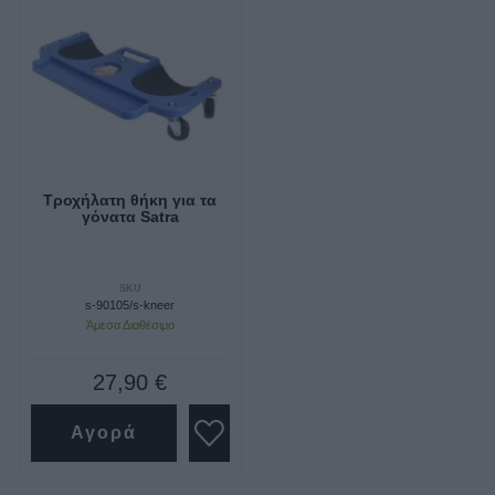
Τροχήλατη θήκη για τα
γόνατα Satra
SKU
s-90105/s-kneer
Άμεσα Διαθέσιμο
27,90 €
Αγορά