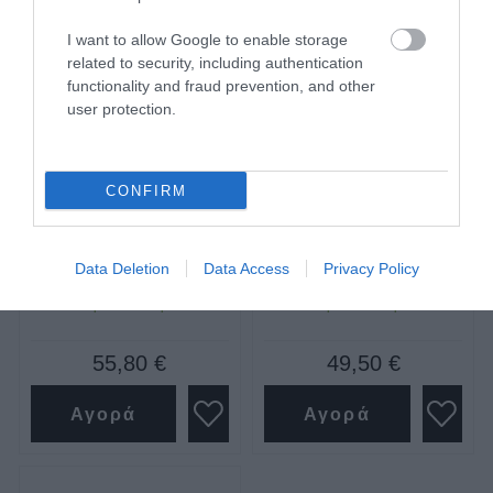
I want to allow Google to enable storage
related to security, including authentication
functionality and fraud prevention, and other
user protection.
Σκαλοπατάκι ρυθμιζόμενο
Σκαμπό εργασίας
CONFIRM
για ελαφριά φορτηγά και
τροχήλατο Express
οχήματα 4x4 Bgs
Data Deletion
Data Access
Privacy Policy
SKU
SKU
bgs71002
KOUR40665
Άμεσα Διαθέσιμο
Άμεσα Διαθέσιμο
55,80 €
49,50 €
Αγορά
Αγορά