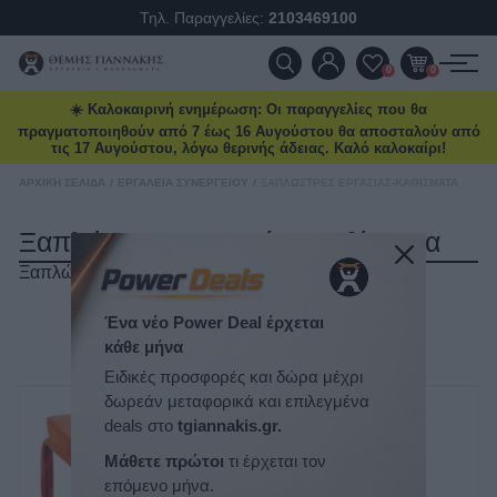
Τηλ. Παραγγελίες:
2103469100
ΠΡΟΪΌΝΤΑ
0
0
☀️ Καλοκαιρινή ενημέρωση: Οι παραγγελίες που θα
ΠΡΟΣΦΟΡΈΣ
πραγματοποιηθούν από 7 έως 16 Αυγούστου θα αποσταλούν από
τις 17 Αυγούστου, λόγω θερινής άδειας. Καλό καλοκαίρι!
ΝΈΕΣ ΑΦΊΞΕΙΣ
ΑΡΧΙΚΉ ΣΕΛΊΔΑ
/
ΕΡΓΑΛΕΊΑ ΣΥΝΕΡΓΕΊΟΥ
/
ΞΑΠΛΏΣΤΡΕΣ ΕΡΓΑΣΊΑΣ-ΚΑΘΊΣΜΑΤΑ
Ξαπλώστρες Εργασίας-Καθίσματα
ΕΠΙΚΟΙΝΩΝΊΑ
Ξαπλώστρες Εργασίας-Καθίσματα
ΝΈΑ & ΆΡΘΡΑ
ΤΑΞΙΝΌΜΗΣΗ
Ένα νέο Power Deal έρχεται
κάθε μήνα
ΕΜΦΆΝΙΣΗ
ΑΝΆ ΣΕΛΊΔΑ
Ειδικές προσφορές και δώρα μέχρι
δωρεάν μεταφορικά και επιλεγμένα
deals στο
tgiannakis.gr.
Μάθετε πρώτοι
τι έρχεται τον
επόμενο μήνα.