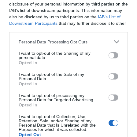
disclosure of your personal information by third parties on the
IAB’s list of downstream participants. This information may
also be disclosed by us to third parties on the
IAB’s List of
Downstream Participants
that may further disclose it to other
third parties.
Please note that this website/app uses one or more Google
Ξαπλώστρα συνεργείου
Ξαπλώστρα τροχήλατη
Personal Data Processing Opt Outs
Satra
μήκος 1m Express
services and may gather and store information including but
not limited to your visit or usage behaviour. You may click to
I want to opt-out of the Sharing of my
personal data.
grant or deny consent to Google and its third-party tags to
Opted In
use your data for below specified purposes in below Google
SKU
SKU
s-12mwm
KOUR60601
consent section.
I want to opt-out of the Sale of my
Άμεσα Διαθέσιμο
Άμεσα Διαθέσιμο
Personal Data.
Opted In
24,80 €
37,80 €
I want to opt-out of processing my
Personal Data for Targeted Advertising.
Opted In
Αγορά
Αγορά
I want to opt-out of Collection, Use,
Retention, Sale, and/or Sharing of my
Personal Data that Is Unrelated with the
Purposes for which it was collected.
Opted Out