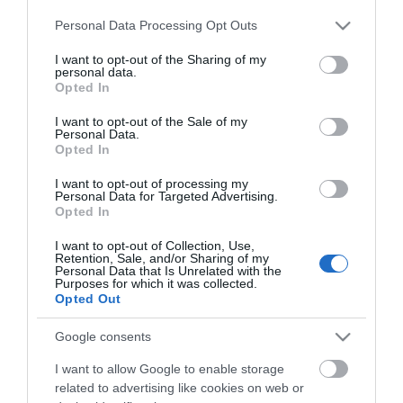
Please note that this website/app uses one or more Google
Personal Data Processing Opt Outs
services and may gather and store information including but
not limited to your visit or usage behaviour. You may click to
I want to opt-out of the Sharing of my
personal data.
grant or deny consent to Google and its third-party tags to
Opted In
use your data for below specified purposes in below Google
consent section.
Παλμικό πολυεργαλείο
Πολυεργαλείο
I want to opt-out of the Sale of my
400W με σετ εξαρτημάτων
περιστροφικό - Ρούτερ
Personal Data.
Bulle
550watt Bulle
Opted In
I want to opt-out of processing my
SKU
SKU
Personal Data for Targeted Advertising.
KOUR633372
KOUR633302
Opted In
Άμεσα Διαθέσιμο
Άμεσα Διαθέσιμο
I want to opt-out of Collection, Use,
Retention, Sale, and/or Sharing of my
58,50 €
62,10 €
Personal Data that Is Unrelated with the
Purposes for which it was collected.
Opted Out
Αγορά
Αγορά
Google consents
I want to allow Google to enable storage
related to advertising like cookies on web or