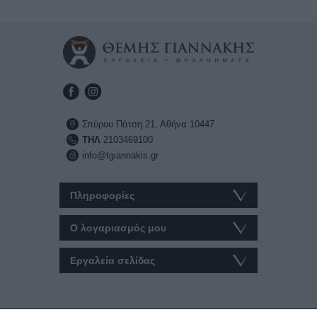
Σπύρου Πάτση 21, Αθήνα 10447
ΤΗΛ
2103469100
info@tgiannakis.gr
Πληροφορίες
Ο λογαριασμός μου
Εργαλεία σελίδας