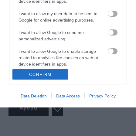
device identifiers in apps.
I want to allow my user data to be sent to
Google for online advertising purposes.
I want to allow Google to send me
personalized advertising.
Πολυεργαλείο
περιστροφικό 180 watt
I want to allow Google to enable storage
110 εξαρτήματα Bulle
related to analytics like cookies on web or
device identifiers in apps.
SKU
KOUR633037
CONFIRM
I want to allow Google to enable storage
Άμεσα Διαθέσιμο
related to functionality of the website or app.
53,10 €
I want to allow Google to enable storage
Data Deletion
Data Access
Privacy Policy
related to personalization.
Αγορά
I want to allow Google to enable storage
related to security, including authentication
functionality and fraud prevention, and other
user protection.