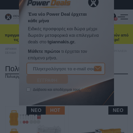
Τηλ. Παραγγελίες:
2103469100
ΠΡΟΪΌΝΤΑ
0
0
☀️ Καλοκαιρινή ενημέρωση: Οι παραγγελίες που θα
ΠΡΟΣΦΟΡΈΣ
πραγματοποιηθούν από 7 έως 16 Αυγούστου θα αποσταλούν από
τις 17 Αυγούστου, λόγω θερινής άδειας. Καλό καλοκαίρι!
ΝΈΕΣ ΑΦΊΞΕΙΣ
ΑΡΧΙΚΉ
/
ΕΡΓΑΛΕΊΑ ΗΛΕΚΤΡΙΚΆ-
/
ΕΡΓΑΛΕΊΑ
/
ΠΟΛΥΕΡΓΑΛΕΊΑ
ΣΕΛΊΔΑ
ΜΠΑΤΑΡΊΑΣ
ΗΛΕΚΤΡΙΚΆ
ΕΠΙΚΟΙΝΩΝΊΑ
Πολυεργαλεία
Πολυεργαλεία
ΝΈΑ & ΆΡΘΡΑ
Ένα νέο Power Deal έρχεται
ΤΑΞΙΝΌΜΗΣΗ
κάθε μήνα
ΕΜΦΆΝΙΣΗ
ΑΝΆ ΣΕΛΊΔΑ
Ειδικές προσφορές και δώρα μέχρι
δωρεάν μεταφορικά και επιλεγμένα
NEO
HOT
NEO
deals στο
tgiannakis.gr.
Μάθετε πρώτοι
τι έρχεται τον
επόμενο μήνα.