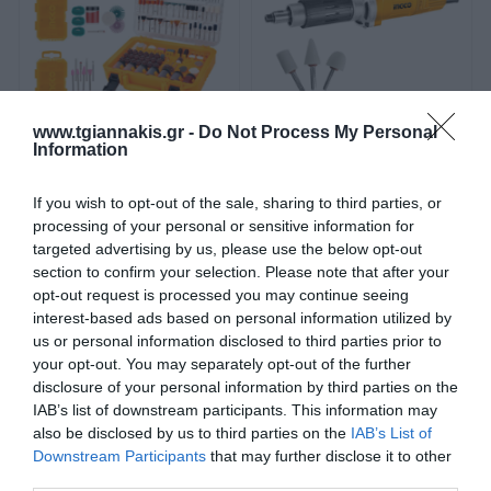
Διάβασα και αποδέχομαι τους
όρους
Εξαρτήματα 4 Σετ 420 τεμ
Ευθύς Λειαντήρας 550W
www.tgiannakis.gr -
Do Not Process My Personal
Μίνι Δραπάνου INGCO
pdg5501 INGCO
Information
If you wish to opt-out of the sale, sharing to third parties, or
SKU
SKU
processing of your personal or sensitive information for
ING-COS23035
ING-PDG5501
targeted advertising by us, please use the below opt-out
Διαθέσιμο 1-3 ημέρες
Μη Διαθέσιμο
section to confirm your selection. Please note that after your
opt-out request is processed you may continue seeing
23,72 €
47,53 €
interest-based ads based on personal information utilized by
us or personal information disclosed to third parties prior to
Αγορά
Αγορά
your opt-out. You may separately opt-out of the further
disclosure of your personal information by third parties on the
IAB’s list of downstream participants. This information may
also be disclosed by us to third parties on the
IAB’s List of
Downstream Participants
that may further disclose it to other
third parties.