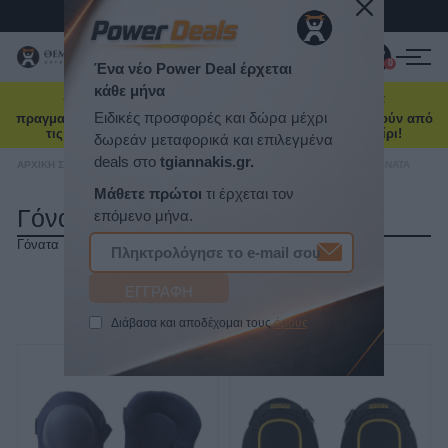
Τηλ. Παραγγελίες:
2103469100
ΠΡΟΪΌΝΤΑ
0
0
☀️ Καλοκαιρινή ενημέρωση: Οι παραγγελίες που θα
ΠΡΟΣΦΟΡΈΣ
πραγματοποιηθούν από 7 έως 16 Αυγούστου θα αποσταλούν από
τις 17 Αυγούστου, λόγω θερινής άδειας. Καλό καλοκαίρι!
ΝΈΕΣ ΑΦΊΞΕΙΣ
ΑΡΧΙΚΉ ΣΕΛΊΔΑ
/
ΠΡΟΣΤΑΣΊΑ ΕΡΓΑΖΟΜΈΝΟΥ
/
ΠΡΟΣΤΑΣΊΑ ΣΏΜΑΤΟΣ
/
ΓΌΝΑΤΑ
Γόνατα
ΕΠΙΚΟΙΝΩΝΊΑ
Γόνατα
ΝΈΑ & ΆΡΘΡΑ
ΤΑΞΙΝΌΜΗΣΗ
Ένα νέο Power Deal έρχεται
κάθε μήνα
ΕΜΦΆΝΙΣΗ
ΑΝΆ ΣΕΛΊΔΑ
Ειδικές προσφορές και δώρα μέχρι
δωρεάν μεταφορικά και επιλεγμένα
deals στο
tgiannakis.gr.
Μάθετε πρώτοι
τι έρχεται τον
επόμενο μήνα.