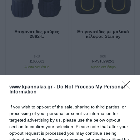
Διάβασα και αποδέχομαι τους
όρους
Επιγονατίδες μαύρες
Επιγονατίδες με μαλακό
2862-L
κέλυφος Stanley
SKU
SKU
11605001
FMST82962-1
Άμεσα Διαθέσιμο
Άμεσα Διαθέσιμο
9,30 €
26,91 €
www.tgiannakis.gr -
Do Not Process My Personal
Information
Αγορά
Αγορά
If you wish to opt-out of the sale, sharing to third parties, or
processing of your personal or sensitive information for
NEO
targeted advertising by us, please use the below opt-out
section to confirm your selection. Please note that after your
opt-out request is processed you may continue seeing
interest-based ads based on personal information utilized by