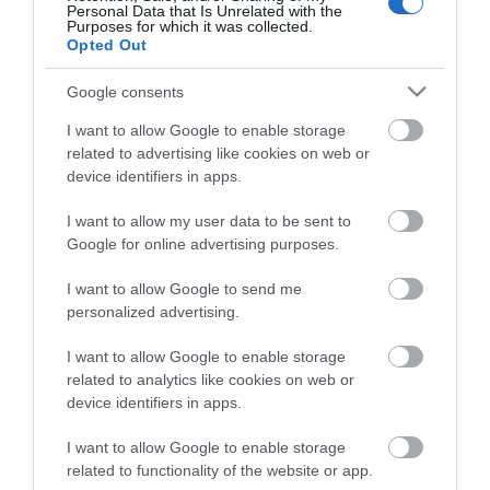
Personal Data that Is Unrelated with the
Purposes for which it was collected.
Opted Out
Google consents
I want to allow Google to enable storage
Ζευγάρι επιγονατίδες
Ξαπλώστρα
related to advertising like cookies on web or
εργασίας Beta
αναδιπλούμενη
device identifiers in apps.
μηχανικού Bgs
I want to allow my user data to be sent to
SKU
SKU
Google for online advertising purposes.
b078000500
bgs4805
Άμεσα Διαθέσιμο
Άμεσα Διαθέσιμο
I want to allow Google to send me
personalized advertising.
14,04 €
53,32 €
I want to allow Google to enable storage
Αγορά
Αγορά
related to analytics like cookies on web or
device identifiers in apps.
I want to allow Google to enable storage
related to functionality of the website or app.