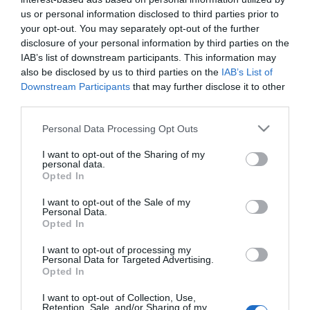
us or personal information disclosed to third parties prior to
your opt-out. You may separately opt-out of the further
disclosure of your personal information by third parties on the
IAB’s list of downstream participants. This information may
also be disclosed by us to third parties on the
IAB’s List of
Επιγονατίδες με σκληρό
Επιγονατίδες Προστασίας
Downstream Participants
that may further disclose it to other
κέλυφος Stanley
INGCO
third parties.
Please note that this website/app uses one or more Google
Personal Data Processing Opt Outs
SKU
SKU
services and may gather and store information including but
FMST82961-1
ING-HKPT0101
not limited to your visit or usage behaviour. You may click to
I want to opt-out of the Sharing of my
Άμεσα Διαθέσιμο
Διαθέσιμο 1-3 ημέρες
personal data.
grant or deny consent to Google and its third-party tags to
Opted In
use your data for below specified purposes in below Google
22,70 €
14,20 €
consent section.
I want to opt-out of the Sale of my
Personal Data.
Opted In
Αγορά
Αγορά
I want to opt-out of processing my
Personal Data for Targeted Advertising.
Opted In
I want to opt-out of Collection, Use,
Retention, Sale, and/or Sharing of my