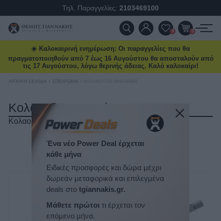
Τηλ. Παραγγελίες:
2103469100
ΠΡΟΪΌΝΤΑ
0
0
☀️ Καλοκαιρινή ενημέρωση: Οι παραγγελίες που θα
ΠΡΟΣΦΟΡΈΣ
πραγματοποιηθούν από 7 έως 16 Αυγούστου θα αποσταλούν από
τις 17 Αυγούστου, λόγω θερινής άδειας. Καλό καλοκαίρι!
ΝΈΕΣ ΑΦΊΞΕΙΣ
ΑΡΧΙΚΉ ΣΕΛΊΔΑ
/
ΣΠΕΊΡΩΜΑ
/
ΚΟΛΑΟΥΖΟ ΜΗΧΑΝΉΣ
Κολαουζο Μηχανής
ΕΠΙΚΟΙΝΩΝΊΑ
Κολαουζο μηχανής
ΝΈΑ & ΆΡΘΡΑ
ΤΑΞΙΝΌΜΗΣΗ
Ένα νέο Power Deal έρχεται
κάθε μήνα
ΕΜΦΆΝΙΣΗ
ΑΝΆ ΣΕΛΊΔΑ
Ειδικές προσφορές και δώρα μέχρι
δωρεάν μεταφορικά και επιλεγμένα
deals στο
tgiannakis.gr.
Μάθετε πρώτοι
τι έρχεται τον
επόμενο μήνα.