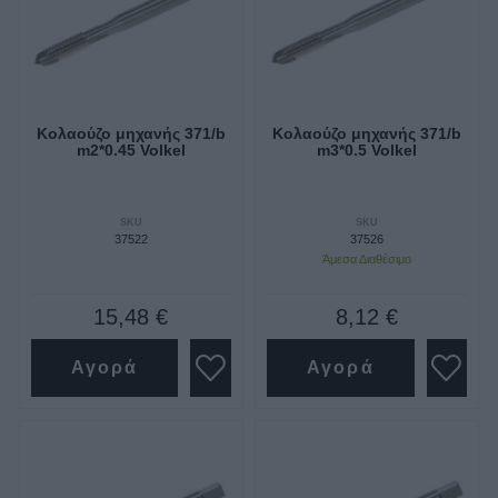
Κολαούζο μηχανής 371/b
Κολαούζο μηχανής 371/b
m2*0.45 Volkel
m3*0.5 Volkel
SKU
SKU
37522
37526
Άμεσα Διαθέσιμο
15,48 €
8,12 €
Αγορά
Αγορά