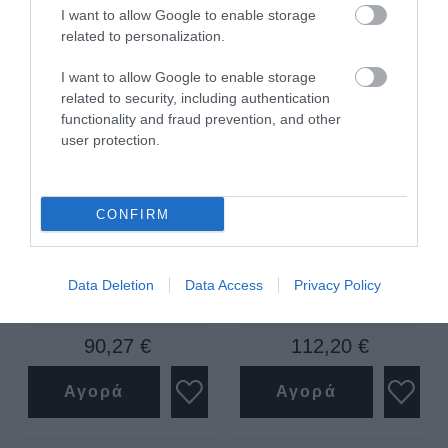
I want to allow Google to enable storage
related to personalization.
I want to allow Google to enable storage
related to security, including authentication
functionality and fraud prevention, and other
user protection.
Κολαούζο μηχανής 374/b
Κολαούζο μηχανής 374/b
20*1.5 Volkel
24*1.5 Volkel
CONFIRM
SKU
SKU
39540
39550
Data Deletion
Data Access
Privacy Policy
Άμεσα Διαθέσιμο
Άμεσα Διαθέσιμο
90,27 €
112,20 €
Αγορά
Αγορά