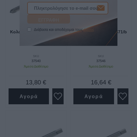
Διάβασα και αποδέχομαι τους
όρους
Κολαούζο μηχανής 371/b
Κολαούζο μηχανής 371/b
7*1.0 Volkel
m10*1.5 volkel
SKU
SKU
37540
37546
Άμεσα Διαθέσιμο
Άμεσα Διαθέσιμο
13,80 €
16,64 €
Αγορά
Αγορά