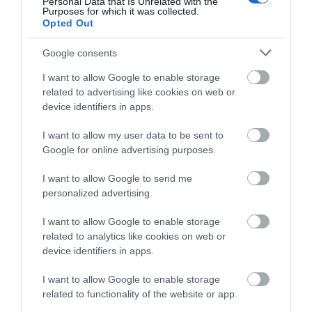
Personal Data that Is Unrelated with the
Purposes for which it was collected.
Opted Out
Google consents
I want to allow Google to enable storage
related to advertising like cookies on web or
device identifiers in apps.
Κολαούζο μήχανης 374/b
Κολαούζο μηχανής 374/b
10*1.00 Volkel
18*1.5 Volkel
I want to allow my user data to be sent to
Google for online advertising purposes.
SKU
SKU
I want to allow Google to send me
39515
39536
personalized advertising.
Άμεσα Διαθέσιμο
Άμεσα Διαθέσιμο
I want to allow Google to enable storage
19,47 €
56,74 €
related to analytics like cookies on web or
device identifiers in apps.
Αγορά
Αγορά
I want to allow Google to enable storage
related to functionality of the website or app.