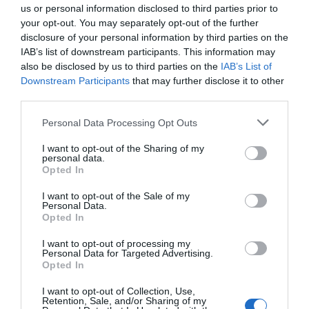
us or personal information disclosed to third parties prior to
your opt-out. You may separately opt-out of the further
disclosure of your personal information by third parties on the
IAB’s list of downstream participants. This information may
also be disclosed by us to third parties on the
IAB’s List of
Downstream Participants
that may further disclose it to other
third parties.
Κολαούζο μηχανής 371/b
Κολαούζο μηχανής 371/b
m6*1.0 Volkel
m8*1.25 Volkel
Please note that this website/app uses one or more Google
Personal Data Processing Opt Outs
services and may gather and store information including but
not limited to your visit or usage behaviour. You may click to
I want to opt-out of the Sharing of my
personal data.
SKU
SKU
grant or deny consent to Google and its third-party tags to
Opted In
37538
37542
use your data for below specified purposes in below Google
Άμεσα Διαθέσιμο
Άμεσα Διαθέσιμο
consent section.
I want to opt-out of the Sale of my
Personal Data.
9,67 €
12,38 €
Opted In
I want to opt-out of processing my
Αγορά
Αγορά
Personal Data for Targeted Advertising.
Opted In
I want to opt-out of Collection, Use,
Retention, Sale, and/or Sharing of my