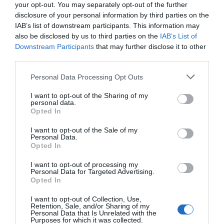
Διαστάσεις:9*8 mm
your opt-out. You may separately opt-out of the further
disclosure of your personal information by third parties on the
Knipex
IAB’s list of downstream participants. This information may
also be disclosed by us to third parties on the
IAB’s List of
Downstream Participants
that may further disclose it to other
third parties.
Please note that this website/app uses one or more Google
Personal Data Processing Opt Outs
services and may gather and store information including but
not limited to your visit or usage behaviour. You may click to
I want to opt-out of the Sharing of my
personal data.
grant or deny consent to Google and its third-party tags to
Opted In
Με βάση την επιλογή
use your data for below specified purposes in below Google
consent section.
σας, ενδέχεται να
I want to opt-out of the Sale of my
Personal Data.
Opted In
ενδιαφέρει τα ακόλουθα
στοιχεία:
I want to opt-out of processing my
Personal Data for Targeted Advertising.
Opted In
I want to opt-out of Collection, Use,
Retention, Sale, and/or Sharing of my
Personal Data that Is Unrelated with the
Purposes for which it was collected.