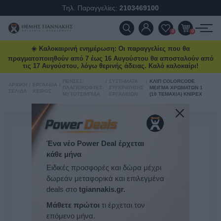
Τηλ. Παραγγελίες:
2103469100
ΠΡΟΪΌΝΤΑ
0
0
☀️ Καλοκαιρινή ενημέρωση: Οι παραγγελίες που θα
ΠΡΟΣΦΟΡΈΣ
πραγματοποιηθούν από 7 έως 16 Αυγούστου θα αποσταλούν από
τις 17 Αυγούστου, λόγω θερινής άδειας. Καλό καλοκαίρι!
ΝΈΕΣ ΑΦΊΞΕΙΣ
ΠΈΝΣΕΣ-
/
ΣΥΣΤΉΜΑΤΑ
/
ΚΛΙΠ COLORCODE
ΑΡΧΙΚΉ
/
ΕΡΓΑΛΕΊΑ
/
ΠΛΑΓΙΟΚΌΦΤΕΣ-
ΣΥΓΚΡΆΤΗΣΗΣ
ΜΕΊΓΜΑ ΧΡΩΜΆΤΩΝ 1
ΣΕΛΊΔΑ
ΧΕΙΡΌΣ
ΜΥΤΟΤΣΊΜΠΙΔΑ
ΕΡΓΑΛΕΊΩΝ
(10 ΤΕΜΆΧΙΑ) KNIPEX
ΕΠΙΚΟΙΝΩΝΊΑ
ΝΈΑ & ΆΡΘΡΑ
Ένα νέο Power Deal έρχεται
κάθε μήνα
Ειδικές προσφορές και δώρα μέχρι
δωρεάν μεταφορικά και επιλεγμένα
deals στο
tgiannakis.gr.
Μάθετε πρώτοι
τι έρχεται τον
επόμενο μήνα.