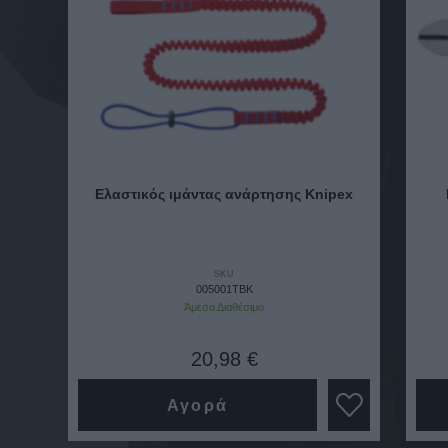
Ελαστικός ιμάντας ανάρτησης Knipex
SKU
005001TBK
Άμεσα Διαθέσιμο
20,98 €
Αγορά