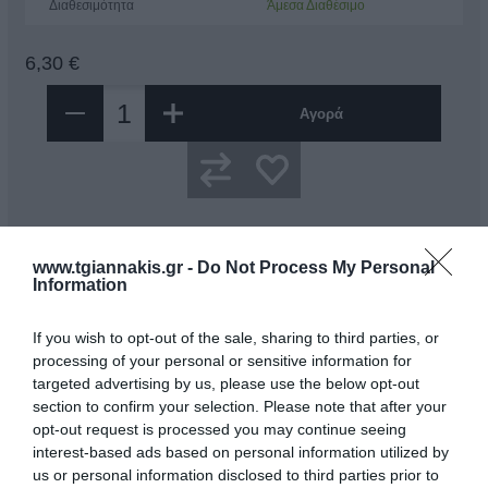
Διαθεσιμότητα
Άμεσα Διαθέσιμο
6,30 €
Αγορά
www.tgiannakis.gr -
Do Not Process My Personal
Information
Περιγραφή
Χαρακτηριστικά
If you wish to opt-out of the sale, sharing to third parties, or
processing of your personal or sensitive information for
targeted advertising by us, please use the below opt-out
Κλιπ ColorCode για προσωπική αναγνώριση
section to confirm your selection. Please note that after your
Για όλα τα εργαλεία με το knipextend
opt-out request is processed you may continue seeing
Επεκτείνει οποιαδήποτε πένσα με άνετες λαβές
interest-based ads based on personal information utilized by
2x κλιπ το καθένα σε 5 χρώματα: μπλε, γκρι, κόκκινο, κίτρινο,
ροζ
us or personal information disclosed to third parties prior to