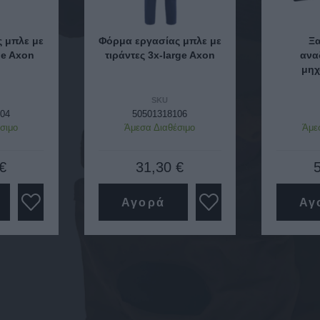
 μπλε με
Φόρμα εργασίας μπλε με
Ξ
ge Axon
τιράντες 3x-large Axon
ανα
μηχ
SKU
04
50501318106
σιμο
Άμεσα Διαθέσιμο
Άμε
€
31,30 €
Αγορά
Αγ