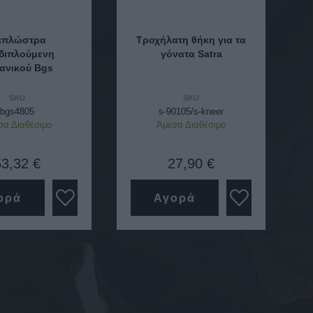
απλώστρα
Τροχήλατη θήκη για τα
διπλούμενη
γόνατα Satra
ανικού Bgs
SKU
SKU
bgs4805
s-90105/s-kneer
σα Διαθέσιμο
Άμεσα Διαθέσιμο
53,32 €
27,90 €
ορά
Αγορά