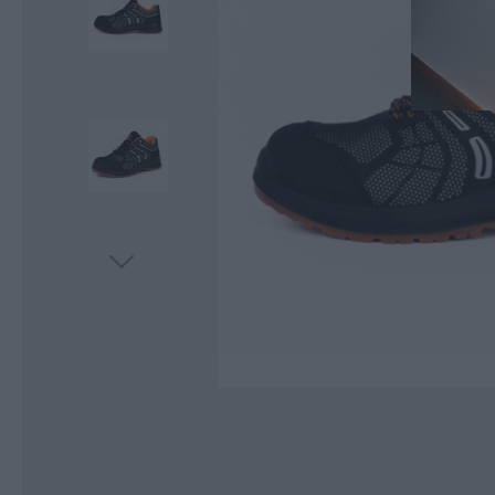
Κοπή και Διάτρηση
Αποθήκευση
Εργαλεία Αέρα
Εργαλεία Μέτρησης
Εργαλεία Ηλεκτρικά-Μπαταρίας
Χημικά-Κόλλες-Σπρέυ-Υλικά
Συσκευασίας
Προστασία Εργαζομένου
Προστασία Αυτοκινήτου-Είδη
Πάρκινγκ