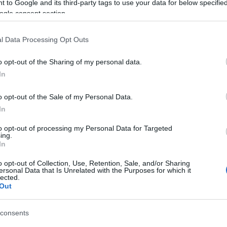
 to Google and its third-party tags to use your data for below specifi
Ταφ
Ζγρόμπιες
ogle consent section.
Ταφ καρυδάκια πλαστική λαβή
Πόντες
Ταφ καρυδάκια σταθερά-σπαστά
Σκαρπέλα
l Data Processing Opt Outs
ή σας, ενδέχεται να ενδι
o opt-out of the Sharing of my personal data.
Σφυκτήρες-Δεματικά
Γκαζοτανάλιες-
In
στοιχεία:
Σφυκτήρες
o opt-out of the Sale of my Personal Data.
Δεματικά
Σωληνοκόφτες
In
Νταβίδια-Σφυκτήρες Μαραγκών
to opt-out of processing my Personal Data for Targeted
ing.
In
o opt-out of Collection, Use, Retention, Sale, and/or Sharing
ersonal Data that Is Unrelated with the Purposes for which it
lected.
Out
consents