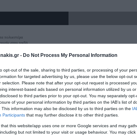
Γερμανοπολύγωνα μακρυά
Εργαλεία Διάγνωσης
Πιστόλια Θερμοκό
Αντλίες-Πιεστικά
Κολλητήρια
Ακουστικά θορύβου
Ασφαλειοτσίμπι
Καστάνιες-Δυναμόκλειδα
Πιεστικά Συγκροτήματα
Αναδευτήρες
Διαγνωστικά
Καστάνιες-Δυναμόκλειδα 1/4"
Αντλίες Πυρόσβεσης
Φυσητήρες-Αναρρο
Κόφτες καλωδίω
Θερμόμετρα
Απογυμνωτές
τα πολυεστέρα
Καστάνιες-Δυναμόκλειδα 3/8"
Αντλίες Λαδιού
Καρφωτικά Εργαλε
τοχής στην τριβή
ό
κέλυφος
Καστάνιες-Δυναμόκλειδα 1/2"
Αντλίες Ομβρίων Υδάτων
nakis.gr -
Do Not Process My Personal Information
Ψαλίδια-Κόφτες
Καστάνιες-Δυναμόκλειδα 3/4"-1"
Δράπανα Κολω
Αντλία Ακαθάρτων Υδάτων
τητα πλυσίματος
τητας (SRC)
Ψαλίδια γενικής χ
to opt-out of the sale, sharing to third parties, or processing of your per
Αντλίες Πηγαδιού
ιδή
formation for targeted advertising by us, please use the below opt-out s
Κόφτες Συρματοσχ
ύνι
Allen-Torx
Αντλίες Inox
r selection. Please note that after your opt-out request is processed y
Κόφτες Μπετού
eing interest-based ads based on personal information utilized by us or
Allen ταφ
disclosed to third parties prior to your opt-out. You may separately opt-
Allen ταφ torx
losure of your personal information by third parties on the IAB’s list of
Ζουμπάδες-Κοπί
. This information may also be disclosed by us to third parties on the
IA
Set allen
Ζγρόμπιες-Πόντ
Participants
that may further disclose it to other third parties.
set Torx
Ζουμπάδες
 that this website/app uses one or more Google services and may gath
Κοπίδια
including but not limited to your visit or usage behaviour. You may click 