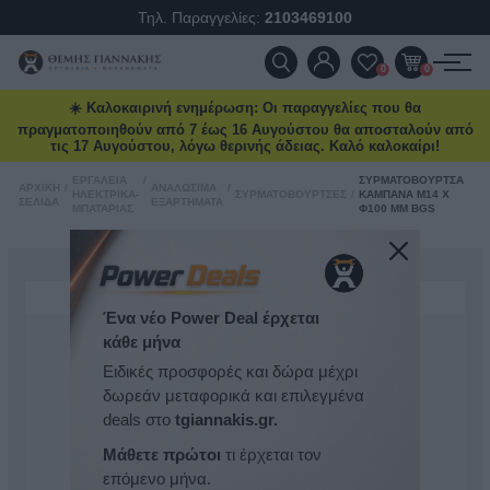
Τηλ. Παραγγελίες:
2103469100
ΠΡΟΪΌΝΤΑ
0
0
☀️ Καλοκαιρινή ενημέρωση: Οι παραγγελίες που θα
ΠΡΟΣΦΟΡΈΣ
πραγματοποιηθούν από 7 έως 16 Αυγούστου θα αποσταλούν από
τις 17 Αυγούστου, λόγω θερινής άδειας. Καλό καλοκαίρι!
ΝΈΕΣ ΑΦΊΞΕΙΣ
ΕΡΓΑΛΕΊΑ
/
ΣΥΡΜΑΤΌΒΟΥΡΤΣΑ
ΑΡΧΙΚΉ
/
ΑΝΑΛΏΣΙΜΑ
/
ΗΛΕΚΤΡΙΚΆ-
ΣΥΡΜΑΤΌΒΟΥΡΤΣΕΣ
/
ΚΑΜΠΆΝΑ M14 X
ΣΕΛΊΔΑ
ΕΞΑΡΤΉΜΑΤΑ
ΜΠΑΤΑΡΊΑΣ
Φ100 MM BGS
ΕΠΙΚΟΙΝΩΝΊΑ
ΝΈΑ & ΆΡΘΡΑ
Ένα νέο Power Deal έρχεται
κάθε μήνα
Ειδικές προσφορές και δώρα μέχρι
δωρεάν μεταφορικά και επιλεγμένα
deals στο
tgiannakis.gr.
Μάθετε πρώτοι
τι έρχεται τον
επόμενο μήνα.