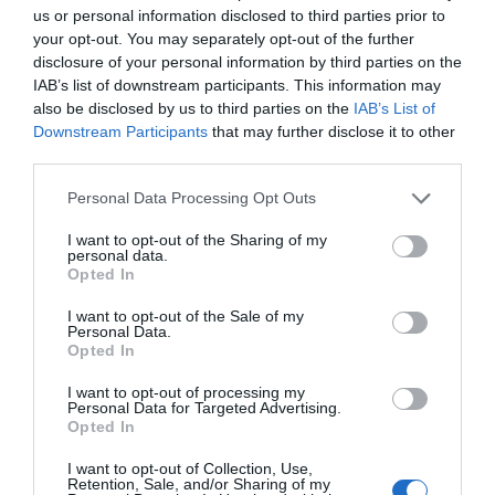
us or personal information disclosed to third parties prior to
Επιφανειακή επεξεργασία:επιχρυσωμένο με ορείχαλκο
your opt-out. You may separately opt-out of the further
Συσκευασία κατάλληλη για κρέμασμα στον τοίχο:ναι
disclosure of your personal information by third parties on the
Bgs
IAB’s list of downstream participants. This information may
also be disclosed by us to third parties on the
IAB’s List of
Downstream Participants
that may further disclose it to other
third parties.
Please note that this website/app uses one or more Google
Personal Data Processing Opt Outs
services and may gather and store information including but
not limited to your visit or usage behaviour. You may click to
I want to opt-out of the Sharing of my
personal data.
grant or deny consent to Google and its third-party tags to
Opted In
use your data for below specified purposes in below Google
Με βάση την επιλογή
consent section.
I want to opt-out of the Sale of my
Personal Data.
σας, ενδέχεται να
Opted In
ενδιαφέρει τα ακόλουθα
I want to opt-out of processing my
Personal Data for Targeted Advertising.
στοιχεία:
Opted In
I want to opt-out of Collection, Use,
Retention, Sale, and/or Sharing of my