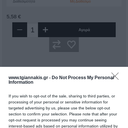
Διαθεσιμότητα
Μη Διαθέσιμο
5,58 €
Αγορά
Περιγραφή
www.tgiannakis.gr -
Do Not Process My Personal
Information
Συρματόβουρτσα καμπάνα M14 x Φ100 mm Bgs
If you wish to opt-out of the sale, sharing to third parties, or
Κατάλληλο για καθαρισμό και αφαίρεση σκουριάς
processing of your personal or sensitive information for
Υψος:67 mm
Μικτό βάρος:354 gr
targeted advertising by us, please use the below opt-out
Μέγιστη ταχύτητα:8500 U/min
section to confirm your selection. Please note that after your
Διάμετρος:100 mm
opt-out request is processed you may continue seeing
Βάση με σπείρωμα:M14 x 2
interest-based ads based on personal information utilized by
Υλικό τρίχας:χαλύβδινο σύρμα