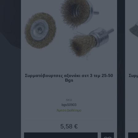
Συρματόβουρτσες αξονάκι σετ 3 τεμ 25-50
Συρ
Bgs
SKU
bgs50903
Άμεσα Διαθέσιμο
5,58 €