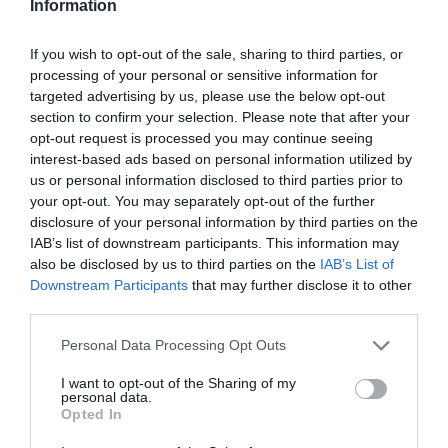
Information
εξάγωνο με κεφαλή μπίλιας 2 mm, μήκος λεπίδας (κοντή
πλευρά): 16 mm, μήκος λεπίδας (μακριά πλευρά): 83 mm
1 κλειδί τύπου L | πολύχρωμο | εσωτερικό εξάγωνο / εσωτερικό
If you wish to opt-out of the sale, sharing to third parties, or
εξάγωνο με κεφαλή μπίλιας 2,5 mm, μήκος λεπίδας (κοντή
processing of your personal or sensitive information for
πλευρά): 18 mm, μήκος λεπίδας (μακριά πλευρά): 90 mm
targeted advertising by us, please use the below opt-out
1 κλειδί τύπου L | πολύχρωμο | εσωτερικό εξάγωνο / εσωτερικό
εξάγωνο με κεφαλή μπίλιας 3 mm, μήκος λεπίδας (κοντή
section to confirm your selection. Please note that after your
πλευρά): 20 mm, μήκος λεπίδας (μακριά πλευρά): 100 mm
opt-out request is processed you may continue seeing
1 κλειδί τύπου L | πολύχρωμο | εσωτερικό εξάγωνο / εσωτερικό
interest-based ads based on personal information utilized by
εξάγωνο με κεφαλή μπίλιας 4 mm, μήκος λεπίδας (κοντή
us or personal information disclosed to third parties prior to
πλευρά): 25 mm, μήκος λεπίδας (μακριά πλευρά): 106 mm
your opt-out. You may separately opt-out of the further
1 κλειδί τύπου L | πολύχρωμο | εσωτερικό εξάγωνο / εσωτερικό
disclosure of your personal information by third parties on the
εξάγωνο με κεφαλή μπίλιας 5 mm, μήκος λεπίδας (κοντή
πλευρά): 28 mm, μήκος λεπίδας (μακριά πλευρά): 118 mm
IAB’s list of downstream participants. This information may
1 κλειδί τύπου L | πολύχρωμο | εσωτερικό εξάγωνο / εσωτερικό
also be disclosed by us to third parties on the
IAB’s List of
εξάγωνο με κεφαλή μπίλιας 6 mm, μήκος λεπίδας (κοντή
Downstream Participants
that may further disclose it to other
πλευρά): 32 mm, μήκος λεπίδας (μακριά πλευρά): 140 mm
third parties.
1 κλειδί τύπου L | πολύχρωμο | εσωτερικό εξάγωνο / εσωτερικό
εξάγωνο με κεφαλή μπίλιας 8 mm, μήκος λεπίδας (κοντή
Please note that this website/app uses one or more Google
Personal Data Processing Opt Outs
πλευρά): 36 mm, μήκος λεπίδας (μακριά πλευρά): 160 mm
services and may gather and store information including but
1 κλειδί τύπου L | πολύχρωμο | εσωτερικό εξάγωνο / εσωτερικό
not limited to your visit or usage behaviour. You may click to
I want to opt-out of the Sharing of my
εξάγωνο με κεφαλή μπίλιας 10 mm, μήκος λεπίδας (κοντή
personal data.
grant or deny consent to Google and its third-party tags to
πλευρά): 40 mm, μήκος λεπίδας (μακριά πλευρά): 170 mm
Opted In
use your data for below specified purposes in below Google
consent section.