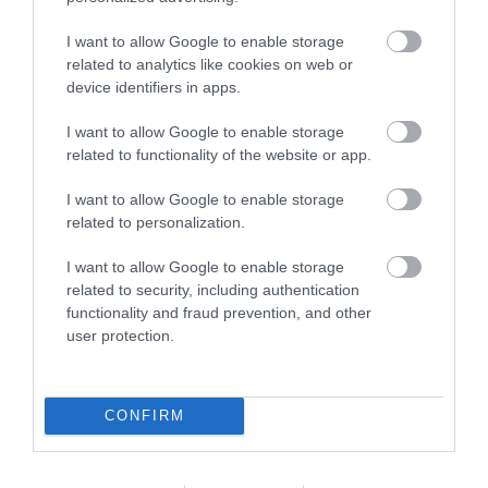
I want to allow Google to enable storage
related to analytics like cookies on web or
device identifiers in apps.
I want to allow Google to enable storage
related to functionality of the website or app.
I want to allow Google to enable storage
related to personalization.
Σετ άλλεν 1.27-10 mm 10 τεμ Force
Σετ
I want to allow Google to enable storage
related to security, including authentication
functionality and fraud prevention, and other
user protection.
SKU
5102
Άμεσα Διαθέσιμο
CONFIRM
10,42 €
Αγορά