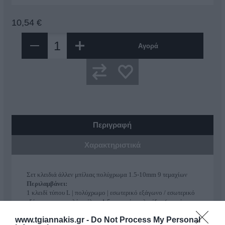
10,54 €
Αγορά
Περιγραφή
Χαρακτηριστικά
Σετ κλειδιά άλλεν μπίλιας πολύχρωμα 1.5-10mm 9 τεμαχίων
Περιλαμβάνει:
1 κλειδί τύπου L | πολύχρωμο | εσωτερικό εξάγωνο / εσωτερικό
εξάγωνο με κεφαλή μπίλιας 1,5 mm, μήκος λεπίδας (κοντή
πλευρά): 14 mm, μήκος λεπίδας (μακριά πλευρά): 78 mm
www.tgiannakis.gr -
Do Not Process My Personal
1 κλειδί τύπου L | πολύχρωμο | εσωτερικό εξάγωνο / εσωτερικό