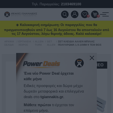
Τηλ. Παραγγελίες:
2103469100
ΠΡΟΪΌΝΤΑ
0
0
☀️ Καλοκαιρινή ενημέρωση: Οι παραγγελίες που θα
ΠΡΟΣΦΟΡΈΣ
πραγματοποιηθούν από 7 έως 16 Αυγούστου θα αποσταλούν από
τις 17 Αυγούστου, λόγω θερινής άδειας. Καλό καλοκαίρι!
ΝΈΕΣ ΑΦΊΞΕΙΣ
ΑΡΧΙΚΉ
/
ΕΡΓΑΛΕΊΑ
/
ALLEN-
/
SET
/
ΣΕΤ ΚΛΕΙΔΙΆ ΆΛΛΕΝ ΜΠΊΛΙΑΣ
ΣΕΛΊΔΑ
ΧΕΙΡΌΣ
TORX
ALLEN
ΠΟΛΎΧΡΩΜΑ 1.5-10MM 9 ΤΕΜ BGS
ΕΠΙΚΟΙΝΩΝΊΑ
NEO
ΝΈΑ & ΆΡΘΡΑ
Ένα νέο Power Deal έρχεται
κάθε μήνα
Ειδικές προσφορές και δώρα μέχρι
δωρεάν μεταφορικά και επιλεγμένα
deals στο
tgiannakis.gr.
Μάθετε πρώτοι
τι έρχεται τον
επόμενο μήνα.