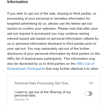
Information
If you wish to opt-out of the sale, sharing to third parties, or
processing of your personal or sensitive information for
Κατσαβίδι Ph 3*200mm
Κατσαβίδι ίσιο 6*100
targeted advertising by us, please use the below opt-out
Champion
Champion
section to confirm your selection. Please note that after your
opt-out request is processed you may continue seeing
interest-based ads based on personal information utilized by
SKU
SKU
us or personal information disclosed to third parties prior to
301303200
301206100
your opt-out. You may separately opt-out of the further
Άμεσα Διαθέσιμο
Άμεσα Διαθέσιμο
disclosure of your personal information by third parties on the
IAB’s list of downstream participants. This information may
6,14 €
3,43 €
also be disclosed by us to third parties on the
IAB’s List of
Downstream Participants
that may further disclose it to other
Αγορά
Αγορά
third parties.
Please note that this website/app uses one or more Google
Personal Data Processing Opt Outs
services and may gather and store information including but
not limited to your visit or usage behaviour. You may click to
I want to opt-out of the Sharing of my
personal data.
grant or deny consent to Google and its third-party tags to
Opted In
use your data for below specified purposes in below Google