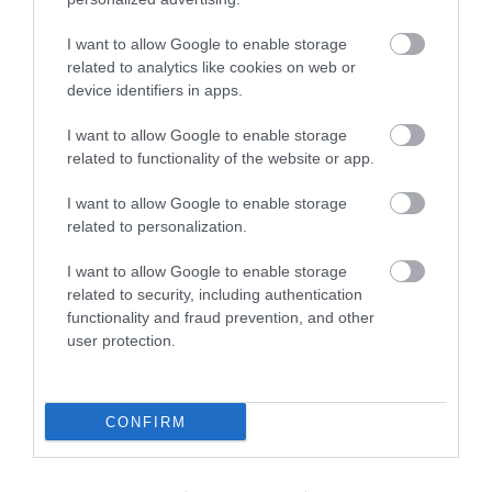
I want to allow Google to enable storage
related to analytics like cookies on web or
device identifiers in apps.
I want to allow Google to enable storage
Κατσαβίδι ίσιο 6*75mm
Κατσαβίδι ίσιο 8*150mm
Champion
Champion
related to functionality of the website or app.
I want to allow Google to enable storage
related to personalization.
SKU
SKU
30120675
301208150
Άμεσα Διαθέσιμο
Άμεσα Διαθέσιμο
I want to allow Google to enable storage
related to security, including authentication
3,35 €
5,21 €
functionality and fraud prevention, and other
user protection.
Αγορά
Αγορά
CONFIRM