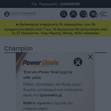
Τηλ. Παραγγελίες:
2103469100
ΠΡΟΪΌΝΤΑ
0
0
☀️ Καλοκαιρινή ενημέρωση: Οι παραγγελίες που θα
ΠΡΟΣΦΟΡΈΣ
πραγματοποιηθούν από 7 έως 16 Αυγούστου θα αποσταλούν από
τις 17 Αυγούστου, λόγω θερινής άδειας. Καλό καλοκαίρι!
ΝΈΕΣ ΑΦΊΞΕΙΣ
Champion
ΕΠΙΚΟΙΝΩΝΊΑ
ΤΑΞΙΝΌΜΗΣΗ
ΝΈΑ & ΆΡΘΡΑ
ΕΜΦΆΝΙΣΗ
ΑΝΆ ΣΕΛΊΔΑ
Ένα νέο Power Deal έρχεται
κάθε μήνα
Ειδικές προσφορές και δώρα μέχρι
δωρεάν μεταφορικά και επιλεγμένα
deals στο
tgiannakis.gr.
Μάθετε πρώτοι
τι έρχεται τον
επόμενο μήνα.