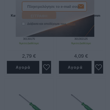
Κατσαβίδι Ph 1*75mm
Κατσαβίδι Ph 2*125mm
Champion
Champion
Διάβασα και αποδέχομαι τους
όρους
SKU
SKU
30130175
301302125
Άμεσα Διαθέσιμο
Άμεσα Διαθέσιμο
2,79 €
4,09 €
Αγορά
Αγορά