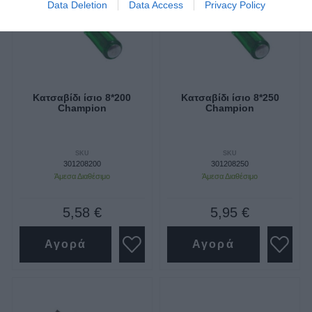
Data Deletion
Data Access
Privacy Policy
Κατσαβίδι ίσιο 8*200
Κατσαβίδι ίσιο 8*250
Champion
Champion
SKU
SKU
301208200
301208250
Άμεσα Διαθέσιμο
Άμεσα Διαθέσιμο
5,58 €
5,95 €
Αγορά
Αγορά