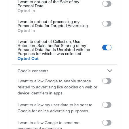
consent section.
I want to opt-out of the Sale of my
Personal Data.
Opted In
I want to opt-out of processing my
Personal Data for Targeted Advertising.
Opted In
Κατσαβίδι ίσιο 6*125mm
Κατσαβίδι ίσιο 6*150mm
Champion
Champion
I want to opt-out of Collection, Use,
Retention, Sale, and/or Sharing of my
Personal Data that Is Unrelated with the
Purposes for which it was collected.
SKU
SKU
Opted Out
301206125
301206150-
Άμεσα Διαθέσιμο
Άμεσα Διαθέσιμο
Google consents
3,53 €
3,91 €
I want to allow Google to enable storage
related to advertising like cookies on web or
Αγορά
Αγορά
device identifiers in apps.
I want to allow my user data to be sent to
Google for online advertising purposes.
I want to allow Google to send me
personalized advertising.