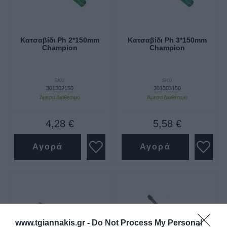
Κατσαβίδι Ph 2*150mm
Κατσαβίδι Ph 3*150mm
Champion
Champion
SKU
SKU
301302150
301303150
Άμεσα Διαθέσιμο
Άμεσα Διαθέσιμο
4,28 €
5,58 €
Αγορά
Αγορά
www.tgiannakis.gr -
Do Not Process My Personal