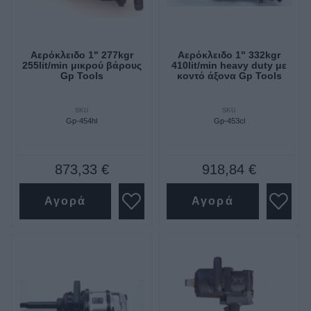
Αερόκλειδο 1" 277kgr
Αερόκλειδο 1" 332kgr
255lit/min μικρού βάρους
410lit/min heavy duty με
Gp Tools
κοντό άξονα Gp Tools
SKU
SKU
Gp-454hl
Gp-453cl
873,33 €
918,84 €
Αγορά
Αγορά