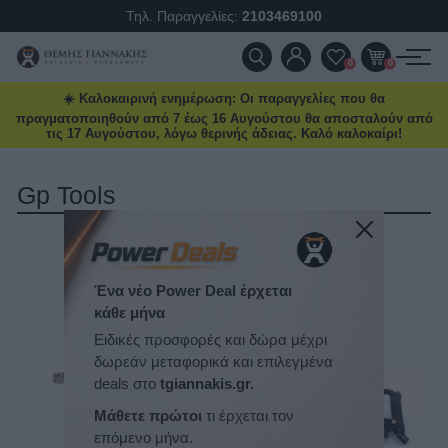
Τηλ. Παραγγελίες:
2103469100
ΠΡΟΪΌΝΤΑ
0
0
☀️ Καλοκαιρινή ενημέρωση: Οι παραγγελίες που θα
ΠΡΟΣΦΟΡΈΣ
πραγματοποιηθούν από 7 έως 16 Αυγούστου θα αποσταλούν από
τις 17 Αυγούστου, λόγω θερινής άδειας. Καλό καλοκαίρι!
ΝΈΕΣ ΑΦΊΞΕΙΣ
Gp Tools
ΕΠΙΚΟΙΝΩΝΊΑ
ΤΑΞΙΝΌΜΗΣΗ
ΝΈΑ & ΆΡΘΡΑ
ΕΜΦΆΝΙΣΗ
ΑΝΆ ΣΕΛΊΔΑ
Ένα νέο Power Deal έρχεται
κάθε μήνα
Ειδικές προσφορές και δώρα μέχρι
δωρεάν μεταφορικά και επιλεγμένα
deals στο
tgiannakis.gr.
Μάθετε πρώτοι
τι έρχεται τον
επόμενο μήνα.