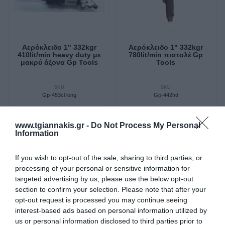
Αερόκλειδο 1" 332kgr
Αερόκλειδο 1" 332kgr
410lit/min heavy duty με
780lit/min πιστολέ Gp
μακρύ άξονα Gp Tools
Tools
SKU
SKU
Gp-453cl long
Gp-442hd
www.tgiannakis.gr -
Do Not Process My Personal
996,22 €
947,86 €
Information
Αγορά
Αγορά
If you wish to opt-out of the sale, sharing to third parties, or
processing of your personal or sensitive information for
targeted advertising by us, please use the below opt-out
section to confirm your selection. Please note that after your
opt-out request is processed you may continue seeing
interest-based ads based on personal information utilized by
us or personal information disclosed to third parties prior to