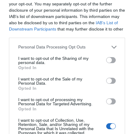
your opt-out. You may separately opt-out of the further
disclosure of your personal information by third parties on the
IAB’s list of downstream participants. This information may
also be disclosed by us to third parties on the
IAB’s List of
Downstream Participants
that may further disclose it to other
Αερόκλειδο 1" 350kgr
Αερόκλειδο 1" 350kgr
third parties.
411lit/min super duty με
411lit/min super duty με
κοντό άξονα Gp Tools
μακρύ άξονα Gp Tools
Please note that this website/app uses one or more Google
Personal Data Processing Opt Outs
services and may gather and store information including but
SKU
SKU
not limited to your visit or usage behaviour. You may click to
I want to opt-out of the Sharing of my
Gp-452hl
Gp-452hl long
personal data.
grant or deny consent to Google and its third-party tags to
Opted In
use your data for below specified purposes in below Google
consent section.
I want to opt-out of the Sale of my
1.547,52 €
1.595,88 €
Personal Data.
Opted In
Αγορά
Αγορά
I want to opt-out of processing my
Personal Data for Targeted Advertising.
Opted In
I want to opt-out of Collection, Use,
Retention, Sale, and/or Sharing of my
Personal Data that Is Unrelated with the
Purposes for which it was collected.