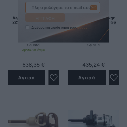
Αερόκλειδο 1" 250kgr
Αερόκλειδο 1" 250kgr
223lit/min πιστολέ Gp
300lit/min light duty Gp
Tools
Tools
Διάβασα και αποδέχομαι τους
όρους
SKU
SKU
Gp-795n
Gp-451cl
Άμεσα Διαθέσιμο
638,35 €
435,24 €
Αγορά
Αγορά