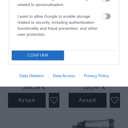
related to personalization.
I want to allow Google to enable storage
related to security, including authentication
functionality and fraud prevention, and other
user protection.
Αερόκλειδο 1/2" 120kgr
Αερόκλειδο 1/2" 175kgr
150lit/min Gp Tools
207lit/min Gp Tools
CONFIRM
SKU
SKU
Gp-737sd
GP-775
Άμεσα Διαθέσιμο
Μη Διαθέσιμο
Data Deletion
Data Access
Privacy Policy
169,26 €
220,47 €
Αγορά
Αγορά