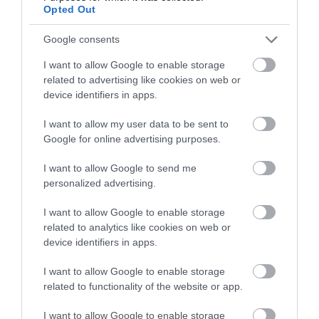
Opted Out
Google consents
I want to allow Google to enable storage
related to advertising like cookies on web or
Αερόκλειδο 1" 410kgr
Αερόκλειδο 1/2'' σε
device identifiers in apps.
243lit/min πιστολέ Gp
κασετίνα με καρυδάκια
Tools
35kgr 113lit/min Gp Tools
I want to allow my user data to be sent to
Google for online advertising purposes.
SKU
SKU
Gp-443tt
Gp-150k
I want to allow Google to send me
personalized advertising.
585,16 €
125,74 €
I want to allow Google to enable storage
related to analytics like cookies on web or
Αγορά
Αγορά
device identifiers in apps.
I want to allow Google to enable storage
related to functionality of the website or app.
I want to allow Google to enable storage