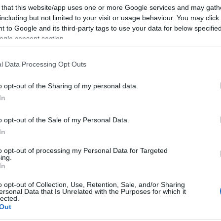
Ταφ
Ζγρόμπιες
 that this website/app uses one or more Google services and may gath
including but not limited to your visit or usage behaviour. You may click 
Ταφ καρυδάκια πλαστική λαβή
Πόντες
 to Google and its third-party tags to use your data for below specifi
Ταφ καρυδάκια σταθερά-σπαστά
Σκαρπέλα
ogle consent section.
l Data Processing Opt Outs
Σφυκτήρες-Δεματικά
Γκαζοτανάλιες-
Σφυκτήρες
o opt-out of the Sharing of my personal data.
In
Δεματικά
Σωληνοκόφτες
ή σας, ενδέχεται να ενδι
Νταβίδια-Σφυκτήρες Μαραγκών
o opt-out of the Sale of my Personal Data.
στοιχεία:
In
to opt-out of processing my Personal Data for Targeted
ing.
In
o opt-out of Collection, Use, Retention, Sale, and/or Sharing
ersonal Data that Is Unrelated with the Purposes for which it
lected.
Out