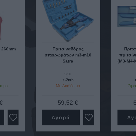
ς 260mm
Πριτσιναδόρος
Πριτσ
σπειρωμάτων m3-m10
πριτσίν
Satra
(Μ3-Μ4-
SKU
s-2nrh
σιμο
Μη Διαθέσιμο
Άμε
€
59,52 €
Αγορά
Αγ