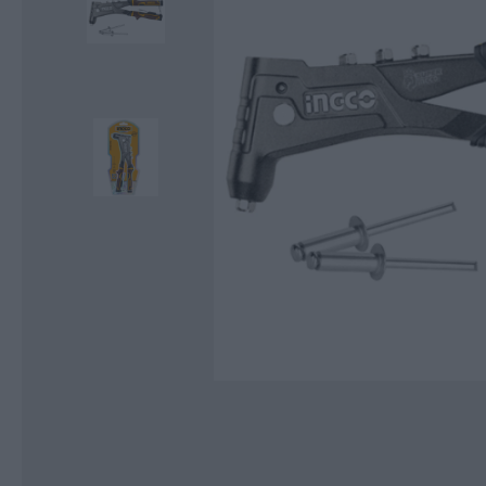
Κοπή και Διάτρηση
Αποθήκευση
Εργαλεία Αέρα
Εργαλεία Μέτρησης
Εργαλεία Ηλεκτρικά-Μπαταρίας
Χημικά-Κόλλες-Σπρέυ-Υλικά
Συσκευασίας
Προστασία Εργαζομένου
Προστασία Αυτοκινήτου-Είδη
Πάρκινγκ