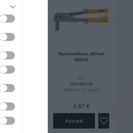
όρος β.τ. 530 mm
Πριτσιναδόρος 267mm
Force
INGCO
SKU
SKU
678535
ING-HRS108
σα Διαθέσιμο
Διαθέσιμο 1-3 ημέρες
32,06 €
4,67 €
ορά
Αγορά