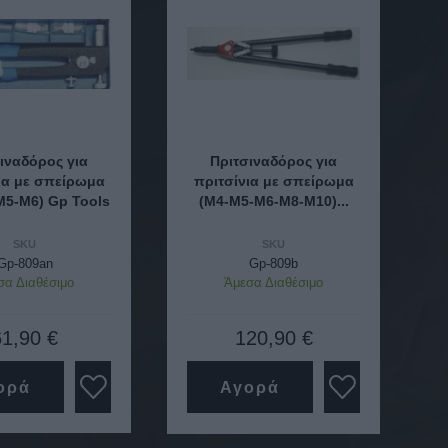
ιναδόρος για
Πριτσιναδόρος για
ια με σπείρωμα
πριτσίνια με σπείρωμα
Μ5-Μ6) Gp Tools
(Μ4-Μ5-Μ6-Μ8-M10)...
SKU
SKU
Gp-809an
Gp-809b
σα Διαθέσιμο
Άμεσα Διαθέσιμο
61,90 €
120,90 €
ορά
Αγορά