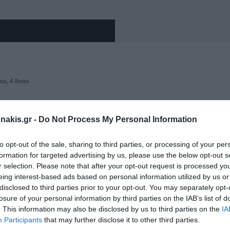
Γερμανοπολύγωνα μακρυά
Εργαλεία Διάγνωσης
Πιστόλια Θερμοκό
Αντλίες-Πιεστικά
Κολλητήρια
Ακουστικά θορύβου
Ασφαλειοτσίμπι
Καστάνιες-Δυναμόκλειδα
Πιεστικά Συγκροτήματα
Αναδευτήρες
Διαγνωστικά
Καστάνιες-Δυναμόκλειδα 1/4"
Αντλίες Πυρόσβεσης
Φυσητήρες-Αναρρο
Κόφτες καλωδίω
Θερμόμετρα
Απογυμνωτές
Καστάνιες-Δυναμόκλειδα 3/8"
Αντλίες Λαδιού
Καρφωτικά Εργαλε
4mm, 4.8mm
Καστάνιες-Δυναμόκλειδα 1/2"
Αντλίες Ομβρίων Υδάτων
Ψαλίδια-Κόφτες
Καστάνιες-Δυναμόκλειδα 3/4"-1"
Δράπανα Κολω
Αντλία Ακαθάρτων Υδάτων
Ψαλίδια γενικής χ
Αντλίες Πηγαδιού
nakis.gr -
Do Not Process My Personal Information
Κόφτες Συρματοσχ
Allen-Torx
Αντλίες Inox
to opt-out of the sale, sharing to third parties, or processing of your per
Κόφτες Μπετού
Allen ταφ
x Ύψος: 34.0 x 15.0 x 17.0 cm
formation for targeted advertising by us, please use the below opt-out s
m
r selection. Please note that after your opt-out request is processed y
Allen ταφ torx
eing interest-based ads based on personal information utilized by us or
Ζουμπάδες-Κοπί
Set allen
Ζγρόμπιες-Πόντ
disclosed to third parties prior to your opt-out. You may separately opt-
losure of your personal information by third parties on the IAB’s list of
set Torx
Ζουμπάδες
. This information may also be disclosed by us to third parties on the
IA
Κοπίδια
Participants
that may further disclose it to other third parties.