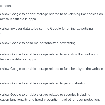
consents
o allow Google to enable storage related to advertising like cookies on
evice identifiers in apps.
o allow my user data to be sent to Google for online advertising
s.
ψαλιδωτός
Πριτσιναδόρος χειρός
Πριτσιναδ
to allow Google to send me personalized advertising.
 Asta
επαγγελματικός 250mm
Satra
o allow Google to enable storage related to analytics like cookies on
evice identifiers in apps.
SKU
s-10shr
o allow Google to enable storage related to functionality of the website
σιμο
Άμεσα Διαθέσιμο
Άμε
o allow Google to enable storage related to personalization.
€
11,16 €
1
o allow Google to enable storage related to security, including
Αγορά
Αγ
cation functionality and fraud prevention, and other user protection.