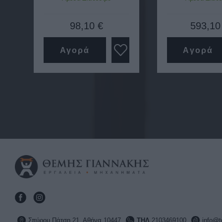
98,10 €
593,10
Αγορά
Αγορά
Σπύρου Πάτση 21, Αθήνα 10447
ΤΗΛ
2103469100
info@t