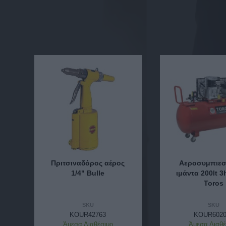
Πριτσιναδόρος αέρος
Αεροσυμπιεσ
1/4" Bulle
ιμάντα 200lt 3
Toros
SKU
SKU
KOUR42763
KOUR6020
Άμεσα Διαθέσιμο
Άμεσα Διαθέ