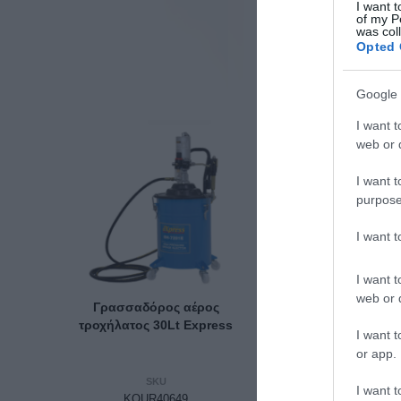
I want t
of my P
was col
Opted 
Google 
I want t
web or d
I want t
purpose
I want 
I want t
web or d
Γρασσαδόρος αέρος
Γρασσαδόρος αέ
τροχήλατος 30Lt Express
Presso
I want t
or app.
SKU
SKU
I want t
KOUR40649
18071