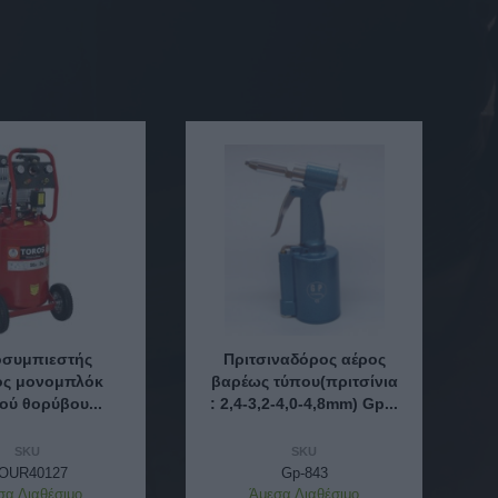
συμπιεστής
Πριτσιναδόρος αέρος
ος μονομπλόκ
βαρέως τύπου(πριτσίνια
ού θορύβου...
: 2,4-3,2-4,0-4,8mm) Gp...
SKU
SKU
OUR40127
Gp-843
σα Διαθέσιμο
Άμεσα Διαθέσιμο