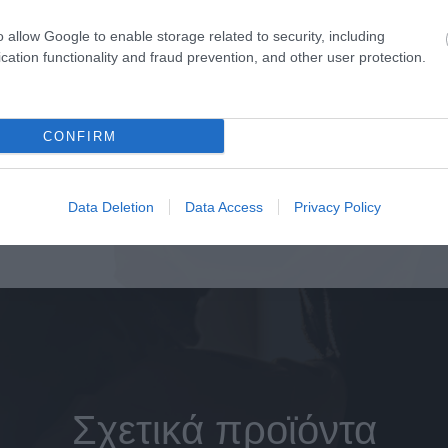
σιμο
Άμεσα Διαθέσιμο
o allow Google to enable storage related to security, including
cation functionality and fraud prevention, and other user protection.
€
31,50 €
Αγορά
CONFIRM
Data Deletion
Data Access
Privacy Policy
Σχετικά προϊόντα