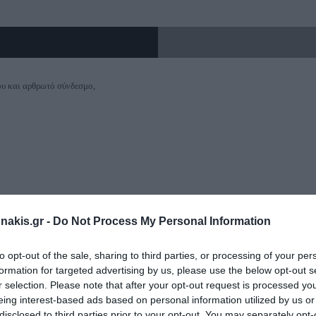
Γερμανοπολύγωνα μακρυά
Εργαλεία Διάγνωσης
Πιστόλια Θερμοκό
Αντλίες-Πιεστικά
Κολλητήρια
Ακουστικά θορύβου
Ασφαλειοτσίμπι
Καστάνιες-Δυναμόκλειδα
Πιεστικά Συγκροτήματα
Αναδευτήρες
Διαγνωστικά
Καστάνιες-Δυναμόκλειδα 1/4"
Αντλίες Πυρόσβεσης
Φυσητήρες-Αναρρο
Κόφτες καλωδίω
Θερμόμετρα
Απογυμνωτές
ου και αρθρωτό σύνδεσμο,
Καστάνιες-Δυναμόκλειδα 3/8"
Αντλίες Λαδιού
Καρφωτικά Εργαλε
Καστάνιες-Δυναμόκλειδα 1/2"
Αντλίες Ομβρίων Υδάτων
Ψαλίδια-Κόφτες
Καστάνιες-Δυναμόκλειδα 3/4"-1"
Δράπανα Κολω
Αντλία Ακαθάρτων Υδάτων
Ψαλίδια γενικής χ
Αντλίες Πηγαδιού
Κόφτες Συρματοσχ
Allen-Torx
Αντλίες Inox
Κόφτες Μπετού
Allen ταφ
nakis.gr -
Do Not Process My Personal Information
Allen ταφ torx
Ζουμπάδες-Κοπί
Set allen
Ζγρόμπιες-Πόντ
to opt-out of the sale, sharing to third parties, or processing of your per
formation for targeted advertising by us, please use the below opt-out s
set Torx
Ζουμπάδες
r selection. Please note that after your opt-out request is processed y
eing interest-based ads based on personal information utilized by us or
Κοπίδια
αιτείται η χρήση ελαιωτήρα (SAE10)
disclosed to third parties prior to your opt-out. You may separately opt-