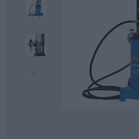
Κοπή και Διάτρηση
Αποθήκευση
Εργαλεία Αέρα
Εργαλεία Μέτρησης
Εργαλεία Ηλεκτρικά-Μπαταρίας
Χημικά-Κόλλες-Σπρέυ-Υλικά
Συσκευασίας
Προστασία Εργαζομένου
Προστασία Αυτοκινήτου-Είδη
Πάρκινγκ