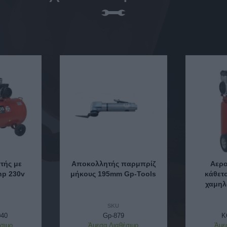
τής με
Αποκολλητής παρμπρίζ
Αερο
hp 230v
μήκους 195mm Gp-Tools
κάθετ
χαμηλ
SKU
40
Gp-879
K
σιμο
Άμεσα Διαθέσιμο
Άμε