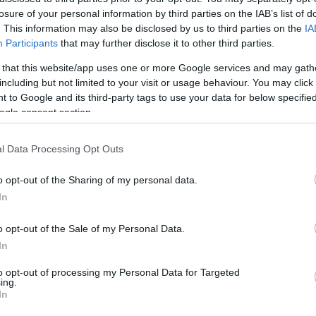
Ταφ
Ζγρόμπιες
losure of your personal information by third parties on the IAB’s list of
Ταφ καρυδάκια πλαστική λαβή
. This information may also be disclosed by us to third parties on the
IA
Πόντες
Participants
that may further disclose it to other third parties.
Ταφ καρυδάκια σταθερά-σπαστά
Σκαρπέλα
 that this website/app uses one or more Google services and may gath
including but not limited to your visit or usage behaviour. You may click 
Σφυκτήρες-Δεματικά
 to Google and its third-party tags to use your data for below specifi
Γκαζοτανάλιες-
ogle consent section.
Σφυκτήρες
Δεματικά
Σωληνοκόφτες
l Data Processing Opt Outs
Νταβίδια-Σφυκτήρες Μαραγκών
o opt-out of the Sharing of my personal data.
In
o opt-out of the Sale of my Personal Data.
In
ή σας, ενδέχεται να ενδι
to opt-out of processing my Personal Data for Targeted
ing.
In
στοιχεία: