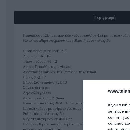
Σκάλες-Καρότσια-Παλετοφόρα
Περιγραφή
Εργαλεία Ανύψωσης
Γρασαδόρος 12Lt με αεραντλία γράσου,σωλήνα 4mt με πιστόλι γράσ
δίσκο προωθήσεως γράσου και ρυθμιστή με υδατοπαγίδα
Πίεση Λειτουργίας (bar): 6-8
Λίπανση: SAE 10
Τύπος Γράσου: #0 – 2
Δίσκος Προωθήσεως: 1 Δίσκος
Διαστάσεις Συσκ.ΜxΠxΥ (mm): 360x320x840
Βάρος (kg): 12
Βάρος Συσκευασίας (kg): 13
Συνοδεύεται με:
www.tgian
Αεραντλία γράσου
Δίσκο προώθησης 219mm
Ελαστικός σωλήνας BRAIDED 4 μέτρα F-F - 40 Mpa
If you wish 
Πιστόλι γράσου με αρθρωτό σύνδεσμο (γόνατο)
sensitive in
Ρυθμιστής με υδατοπαγίδα
confirm you
Μέγιστη πίεση αντλίας 400 Bar
continue se
Για την ορθή και συνεχόμενη λειτουργία της αεραντλίας γράσσου απ
μετά τον φιλτρορυθμιστή
information 