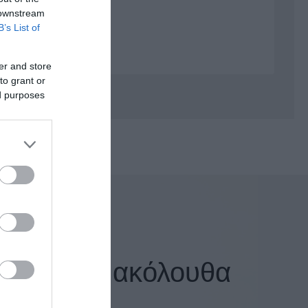
Εργαλεία 1000volt Vde
 downstream
B’s List of
Κατσαβίδια Vde 1000v
Πένσες 1000v VDE
er and store
Μυτοτσίμπιδα 1000v VDE
to grant or
ed purposes
Σκύλες
Κόφτες Καλωδίων 1000v VDE
Απογυμνωτές 1000v VDE
Πολυεργαλεία 1000v VDE
Πλαγιοκόφτες 1000v VDE
Κλειδί πίνακα /ντουλάπας
Γκαζοτανάλια 1000v
αφέρει τα ακόλουθα