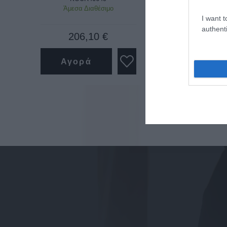
Άμεσα Διαθέσιμο
Άμεσα Διαθέ
I want t
authenti
206,10 €
87,42 
Αγορά
Αγορά