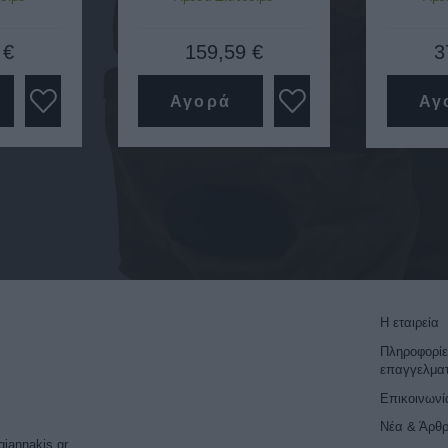
 €
159,59 €
3
Αγορά
Αγ
Η εταιρεία
Πληροφορίε
επαγγελματ
Επικοινωνί
Νέα & Άρθ
giannakis.gr