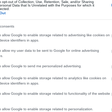
o opt-out of Collection, Use, Retention, Sale, and/or Sharing
ersonal Data that Is Unrelated with the Purposes for which it
lected.
Out
consents
o allow Google to enable storage related to advertising like cookies on
evice identifiers in apps.
o allow my user data to be sent to Google for online advertising
s.
to allow Google to send me personalized advertising.
o allow Google to enable storage related to analytics like cookies on
evice identifiers in apps.
ρος 500gr
Γρασσαδόρος αέρος 400gr
l
Bulle
o allow Google to enable storage related to functionality of the website
SKU
o allow Google to enable storage related to personalization.
KOUR47884