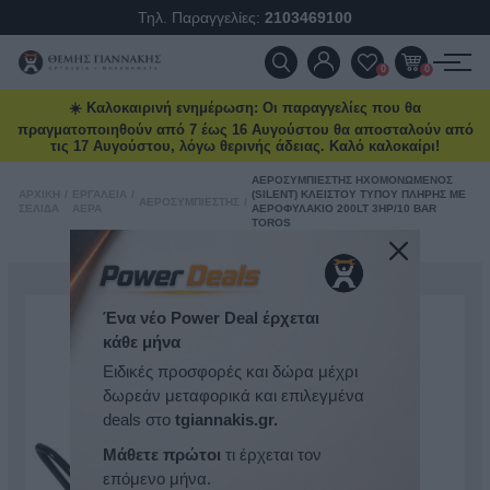
Τηλ. Παραγγελίες:
2103469100
ΠΡΟΪΌΝΤΑ
0
0
☀️ Καλοκαιρινή ενημέρωση: Οι παραγγελίες που θα
ΠΡΟΣΦΟΡΈΣ
πραγματοποιηθούν από 7 έως 16 Αυγούστου θα αποσταλούν από
τις 17 Αυγούστου, λόγω θερινής άδειας. Καλό καλοκαίρι!
ΝΈΕΣ ΑΦΊΞΕΙΣ
ΑΕΡΟΣΥΜΠΙΕΣΤΉΣ ΗΧΟΜΟΝΩΜΈΝΟΣ
ΑΡΧΙΚΉ
/
ΕΡΓΑΛΕΊΑ
/
(SILENT) ΚΛΕΙΣΤΟΎ ΤΎΠΟΥ ΠΛΉΡΗΣ ΜΕ
ΑΕΡΟΣΥΜΠΙΕΣΤΉΣ
/
ΣΕΛΊΔΑ
ΑΈΡΑ
ΑΕΡΟΦΥΛΆΚΙΟ 200LT 3HP/10 BAR
TOROS
ΕΠΙΚΟΙΝΩΝΊΑ
ΝΈΑ & ΆΡΘΡΑ
Ένα νέο Power Deal έρχεται
κάθε μήνα
Ειδικές προσφορές και δώρα μέχρι
δωρεάν μεταφορικά και επιλεγμένα
deals στο
tgiannakis.gr.
Μάθετε πρώτοι
τι έρχεται τον
επόμενο μήνα.