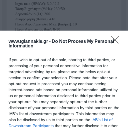
Ισχύς max (HP/kW): 3,0 / 2,2
Τάση/Συχνότητα (V/Hz): 230/50
Αεροφυλάκιο (Lt): 200
Αναρρόφηση (lt/min): 418
Πίεση Αεροσυμπιεστή Max. (bar/psi): 10
Πίεση Λειτουργίας (bar): 8-10
Τύπος Κεφαλής: LW-4009
Επίπεδο Ηχητικής Ισχύος LwA (dB): 76
www.tgiannakis.gr -
Do Not Process My Personal
Πιεσοστάτης Ρυθμιζόμενης Πίεσης Λειτουργίας: ΝΑΙ
Information
Πιεσοστάτης Διαφορικά Ρυθμιζόμενος: ΟΧΙ
Ρυθμιστής Αέρα: ΝΑΙ
If you wish to opt-out of the sale, sharing to third parties, or
Υδατοπαγίδα: ΝΑΙ
Λάδι Κινητήρα: 15W50
processing of your personal or sensitive information for
Υαλοδείκτης Λαδιού: ΝΑΙ
targeted advertising by us, please use the below opt-out
Τάπα Αφαίρεσης Λαδιού: Ο ΥΑΛΟΔΕΙΚΤΗΣ
section to confirm your selection. Please note that after your
Έξοδοι Ρυθμιστή: 3x ΤΑΧΥΣΥΝΔΕΣΜΟΙ +1 ΒΑΝΑ 3/4"
opt-out request is processed you may continue seeing
Έξοδος Αεροφυλάκιου: 2*3/4"
interest-based ads based on personal information utilized by
Θερμοκρασία Λειτουργίας (°C): 5 Έως 40
us or personal information disclosed to third parties prior to
Class Protection: F
Μήκος καλωδίου (m): 3*1,50mm² – 1,6m
your opt-out. You may separately opt-out of the further
Διστάσεις Αεροσυμπιεστή ΜxΠxΥ (mm): 1330x520x1130
disclosure of your personal information by third parties on the
Διαστάσεις Συσκ.ΜxΠxΥ (mm): 1380x500x1095
IAB’s list of downstream participants. This information may
Βάρος (kg): 128
also be disclosed by us to third parties on the
IAB’s List of
Βάρος Συσκευασίας (kg): 143
Downstream Participants
that may further disclose it to other
Πληροφορίες για το προϊον: