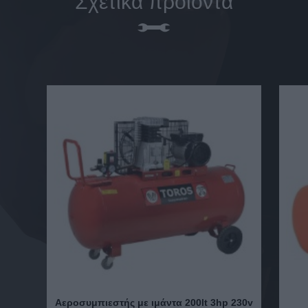
Σχετικά προϊόντα
Αεροσυμπιεστής με ιμάντα 200lt 3hp 230v