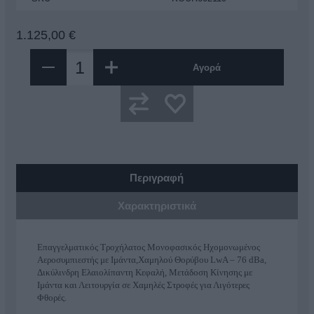
1.125,00 €
Αγορά
Περιγραφή
Χαρακτηριστικά
Επαγγελματικός Τροχήλατος Μονοφασικός Ηχομονωμένος
Αεροσυμπιεστής με Ιμάντα,Χαμηλού Θορύβου LwA – 76 dBa,
Δικύλινδρη Ελαιολίπαντη Κεφαλή, Μετάδοση Κίνησης με
Ιμάντα και Λειτουργία σε Χαμηλές Στροφές για Λιγότερες
Φθορές.