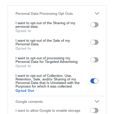
third parties.
Αεροσυμπιεστής Ηχομονωμένος LwA=76dBa με ιμάντα –
Επαγγελματικής Χρήσης
Please note that this website/app uses one or more Google
• Δικύλινδρη ελαιολίπαντη κεφαλή • Λειτουργία σε χαμηλές
Personal Data Processing Opt Outs
services and may gather and store information including but
στροφές για μειωμένες φθορές και μεγαλύτερη διάρκεια ζωής
• Αποτελεσματική ψύξη για σταθερή απόδοση • Κατάλληλος και
not limited to your visit or usage behaviour. You may click to
I want to opt-out of the Sharing of my
personal data.
ανθεκτικός για επαγγελματικές εφαρμογές
grant or deny consent to Google and its third-party tags to
Opted In
Επαγωγικός ηλεκτροκινητήρας Μονοφασικός S1 - 230Volt - 50
use your data for below specified purposes in below Google
Hz - 12.8A - Class F - 2850 rpm - 45 μF/150μF με θερμικό 15 Α .
consent section.
I want to opt-out of the Sale of my
Οι αεροσυμπιεστές στα πλαίσια διασφάλισης ποιότητας και
Personal Data.
ελέγχου ενδέχεται να περιέχουν λάδια. Πριν την πρώτη χρήση
Opted In
ελέγξτε μέσω της γυάλινης ένδειξης στάθμης για την ύπαρξη ή
μη λαδιού στο χώρο κάρτερ του αεροσυμπιεστή, σε διαφορετική
I want to opt-out of processing my
περίπτωση προσθέστε λάδι μέχρι την μέση της ένδειξης στάθμης
Personal Data for Targeted Advertising.
λαδιού.
Opted In
Toros
I want to opt-out of Collection, Use,
Retention, Sale, and/or Sharing of my
Personal Data that Is Unrelated with the
Purposes for which it was collected.
Opted Out
Google consents
I want to allow Google to enable storage