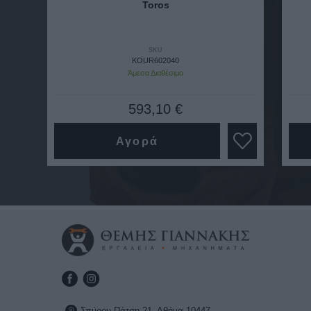
Toros
SKU
KOUR602040
Άμεσα Διαθέσιμο
593,10 €
Αγορά
Σπύρου Πάτση 21, Αθήνα 10447