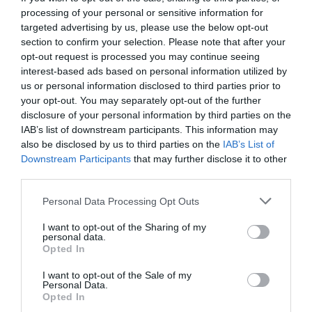
Τάση/Συχνότητα (V/Hz): 230/50
processing of your personal or sensitive information for
Παροχή Αέρα (Lt./min): 250 (350°C) / 550 (600°C)
targeted advertising by us, please use the below opt-out
Διαστάσεις Συσκ.ΜxΠxΥ (mm): 250x84x260
Βάρος (kg): 0,56
section to confirm your selection. Please note that after your
Βάρος Συσκευασίας (kg): 1,58
opt-out request is processed you may continue seeing
Πληροφορίες για το προϊον:
interest-based ads based on personal information utilized by
Με Ρύθμιση Θερμοκρασίας & Ροής Αέρα
us or personal information disclosed to third parties prior to
LED Πίνακας Ενδείξεων
your opt-out. You may separately opt-out of the further
Στην ταχύτητα 250lt/min 6 θέσεις ρύθμισης θερμοκρασίας 50°C-
disclosure of your personal information by third parties on the
100°C-150°C-200°C-250°C-350°C
Στην ταχύτητα 550lt/min 6 θέσεις ρύθμισης θερμοκρασίας
IAB’s list of downstream participants. This information may
100°C-200°C-300°C-400°C-500°C-600°C
also be disclosed by us to third parties on the
IAB’s List of
Επιλογή λειτουργίας σκέτος αέρας
Downstream Participants
that may further disclose it to other
Αφαιρούμενο καλώδιο παροχής
third parties.
Συνοδεύεται με σετ 5 εξαρτημάτων και μια σπάτουλα σε
πλαστική θήκη μεταφοράς
Please note that this website/app uses one or more Google
Personal Data Processing Opt Outs
services and may gather and store information including but
Bulle
not limited to your visit or usage behaviour. You may click to
I want to opt-out of the Sharing of my
personal data.
grant or deny consent to Google and its third-party tags to
Opted In
use your data for below specified purposes in below Google
consent section.
I want to opt-out of the Sale of my
Personal Data.
Opted In