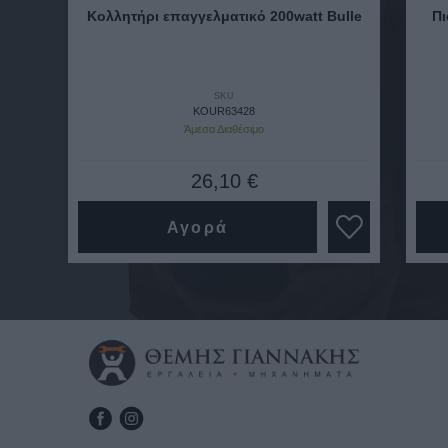
Κολλητήρι επαγγελματικό 200watt Bulle
Πι
SKU
KOUR63428
Άμεσα Διαθέσιμο
26,10 €
Αγορά