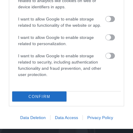
related to analytics like cookies on web or
device identifiers in apps.
I want to allow Google to enable storage
related to functionality of the website or app.
Καρφωτικό ηλεκτρικό 2 σε 1 Bulle
Π
I want to allow Google to enable storage
related to personalization.
I want to allow Google to enable storage
SKU
related to security, including authentication
KOUR63493
functionality and fraud prevention, and other
Άμεσα Διαθέσιμο
user protection.
29,70 €
CONFIRM
Αγορά
Data Deletion
Data Access
Privacy Policy