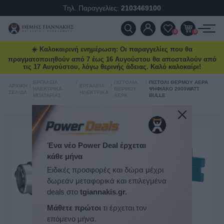
Τηλ. Παραγγελίες:
2103469100
ΠΡΟΪΌΝΤΑ
0
0
☀️ Καλοκαιρινή ενημέρωση: Οι παραγγελίες που θα
ΠΡΟΣΦΟΡΈΣ
πραγματοποιηθούν από 7 έως 16 Αυγούστου θα αποσταλούν από
τις 17 Αυγούστου, λόγω θερινής άδειας. Καλό καλοκαίρι!
ΝΈΕΣ ΑΦΊΞΕΙΣ
ΕΡΓΑΛΕΊΑ
/
ΠΙΣΤΌΛΙΑ
/
ΠΙΣΤΌΛΙ ΘΕΡΜΟΎ ΑΈΡΑ
ΑΡΧΙΚΉ
/
ΕΡΓΑΛΕΊΑ
/
ΗΛΕΚΤΡΙΚΆ-
ΘΕΡΜΟΎ
ΨΗΦΙΑΚΌ 2000WATT
ΣΕΛΊΔΑ
ΗΛΕΚΤΡΙΚΆ
ΜΠΑΤΑΡΊΑΣ
ΑΈΡΑ
BULLE
ΕΠΙΚΟΙΝΩΝΊΑ
ΝΈΑ & ΆΡΘΡΑ
Ένα νέο Power Deal έρχεται
κάθε μήνα
Ειδικές προσφορές και δώρα μέχρι
δωρεάν μεταφορικά και επιλεγμένα
deals στο
tgiannakis.gr.
Μάθετε πρώτοι
τι έρχεται τον
επόμενο μήνα.