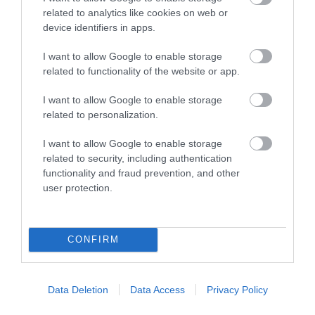
related to analytics like cookies on web or
device identifiers in apps.
I want to allow Google to enable storage
related to functionality of the website or app.
I want to allow Google to enable storage
Πιστολέτο heavy duty 720watt 26mm sds
Πιστ
related to personalization.
plus Bulle
I want to allow Google to enable storage
related to security, including authentication
SKU
functionality and fraud prevention, and other
KOUR633040
user protection.
Άμεσα Διαθέσιμο
103,50 €
CONFIRM
Αγορά
Data Deletion
Data Access
Privacy Policy