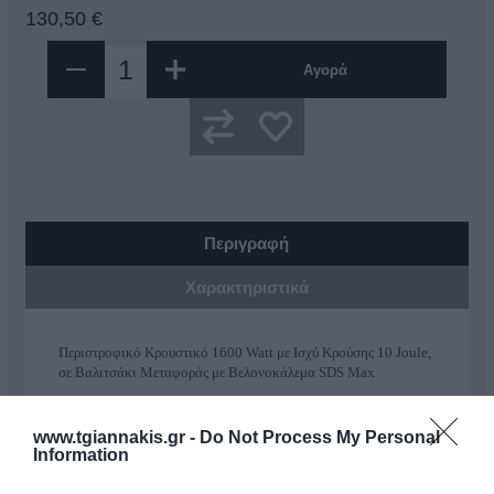
130,50 €
Αγορά
Περιγραφή
Χαρακτηριστικά
Περιστροφικό Κρουστικό 1600 Watt με Ισχύ Κρούσης 10 Joule,
σε Βαλιτσάκι Μεταφοράς με Βελονοκάλεμα SDS Max
Ισχύς (Watt): 1600
Τάση/Συχνότητα (V/Hz): 230/50
www.tgiannakis.gr -
Do Not Process My Personal
Ισχύς Κρούσης max. (Joule): 10
Information
Ταχύτητα (rpm): 630
Κρούσεις (bpm): 3800