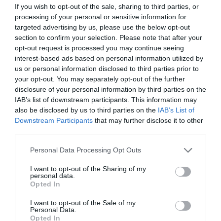
If you wish to opt-out of the sale, sharing to third parties, or
Υποδοχή Εργαλείου: SDS MAX
processing of your personal or sensitive information for
Διάτρηση σε Μπετόν (mm): Φ 40
Διαστάσεις Συσκ.ΜxΠxΥ (mm): 500x130x370
targeted advertising by us, please use the below opt-out
Βάρος (kg): 7,4
section to confirm your selection. Please note that after your
Βάρος Συσκευασίας (kg): 11,27
opt-out request is processed you may continue seeing
Πληροφορίες για το προϊον:
interest-based ads based on personal information utilized by
Πιστολέτο SDX MAX 3 Λειτουργιών (Κρούση με περιστροφή,
us or personal information disclosed to third parties prior to
Κρούση , Επιλογή θέσης Καλεμιού)
your opt-out. You may separately opt-out of the further
Ενδεικτική λυχνία για ένδειξη τροφοδοσίας
Αντικραδασμική κύρια λαβή με αντιολισθητική επίστρωση
disclosure of your personal information by third parties on the
Πλαϊνή βοηθητική λαβή
IAB’s list of downstream participants. This information may
Καλώδιο τροφοδοσίας 3 μέτρα
also be disclosed by us to third parties on the
IAB’s List of
Λίπανση συστήματος κρούσης στη θύρα ελέγχου NLGI 2 - 113
Downstream Participants
that may further disclose it to other
gr (Mobil SHEC220 / Shell S5V100)
third parties.
Συνοδεύεται με:
1 τρυπάνι 18mm SDX MAX , 1 καλέμι SDX
MAX, 1 βελόνι SDX MAX, οδηγό βάθους , σε βαλιτσάκι
Please note that this website/app uses one or more Google
Personal Data Processing Opt Outs
μεταφοράς
services and may gather and store information including but
Bulle
not limited to your visit or usage behaviour. You may click to
I want to opt-out of the Sharing of my
personal data.
grant or deny consent to Google and its third-party tags to
Opted In
use your data for below specified purposes in below Google
consent section.
I want to opt-out of the Sale of my
Personal Data.
Opted In