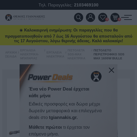
Τηλ. Παραγγελίες:
2103469100
ΠΡΟΪΌΝΤΑ
0
0
☀️ Καλοκαιρινή ενημέρωση: Οι παραγγελίες που θα
ΠΡΟΣΦΟΡΈΣ
πραγματοποιηθούν από 7 έως 16 Αυγούστου θα αποσταλούν από
τις 17 Αυγούστου, λόγω θερινής άδειας. Καλό καλοκαίρι!
ΝΈΕΣ ΑΦΊΞΕΙΣ
ΕΡΓΑΛΕΊΑ
/
ΠΙΣΤΟΛΈΤΑ
/
ΠΙΣΤΟΛΈΤΟ
ΑΡΧΙΚΉ
/
ΕΡΓΑΛΕΊΑ
/
ΗΛΕΚΤΡΙΚΆ-
SDS-MAX
ΠΕΡΙΣΤΡΟΦΙΚΌ SDS
ΣΕΛΊΔΑ
ΗΛΕΚΤΡΙΚΆ
ΜΠΑΤΑΡΊΑΣ
ΗΛΕΚΤΡΙΚΆ
MAX 1600W BULLE
ΕΠΙΚΟΙΝΩΝΊΑ
ΝΈΑ & ΆΡΘΡΑ
Ένα νέο Power Deal έρχεται
κάθε μήνα
Ειδικές προσφορές και δώρα μέχρι
δωρεάν μεταφορικά και επιλεγμένα
deals στο
tgiannakis.gr.
Μάθετε πρώτοι
τι έρχεται τον
επόμενο μήνα.