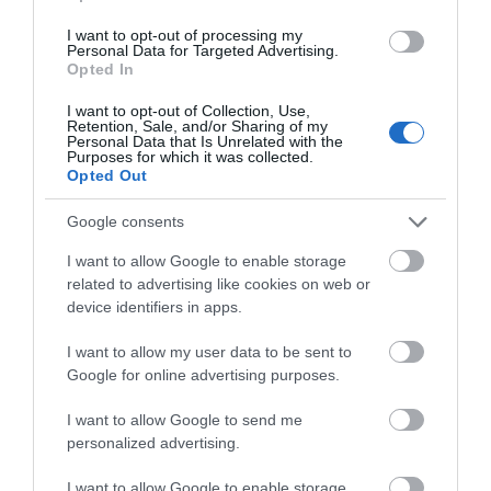
I want to opt-out of processing my
Personal Data for Targeted Advertising.
Opted In
Με βάση την επιλογή
I want to opt-out of Collection, Use,
σας, ενδέχεται να
Retention, Sale, and/or Sharing of my
Personal Data that Is Unrelated with the
Purposes for which it was collected.
ενδιαφέρει τα ακόλουθα
Opted Out
στοιχεία:
Google consents
I want to allow Google to enable storage
related to advertising like cookies on web or
device identifiers in apps.
I want to allow my user data to be sent to
Google for online advertising purposes.
I want to allow Google to send me
personalized advertising.
I want to allow Google to enable storage