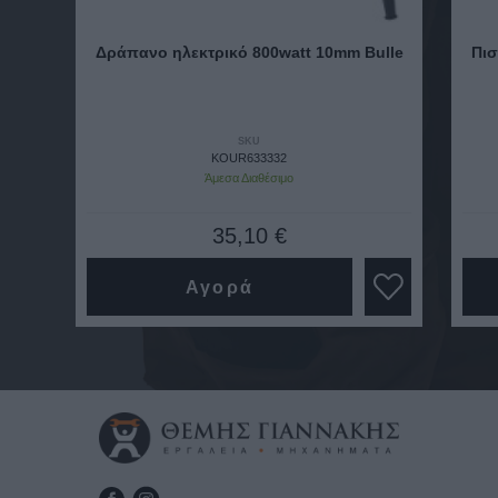
Δράπανο ηλεκτρικό 800watt 10mm Bulle
Πισ
SKU
KOUR633332
Άμεσα Διαθέσιμο
35,10 €
Αγορά