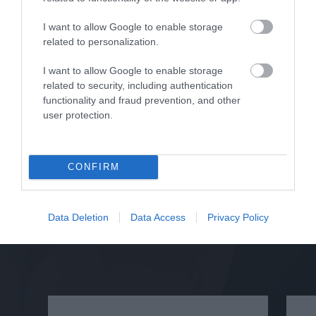
SKU
I want to allow Google to enable storage
66002020135
related to personalization.
Άμεσα Διαθέσιμο
I want to allow Google to enable storage
49,60 €
related to security, including authentication
functionality and fraud prevention, and other
Αγορά
user protection.
CONFIRM
Σχετικά προϊόντα
Data Deletion
Data Access
Privacy Policy