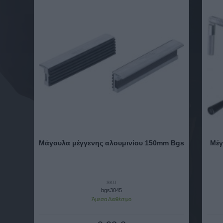
Μάγουλα μέγγενης αλουμινίου 150mm Bgs
Μέγ
SKU
bgs3045
Άμεσα Διαθέσιμο