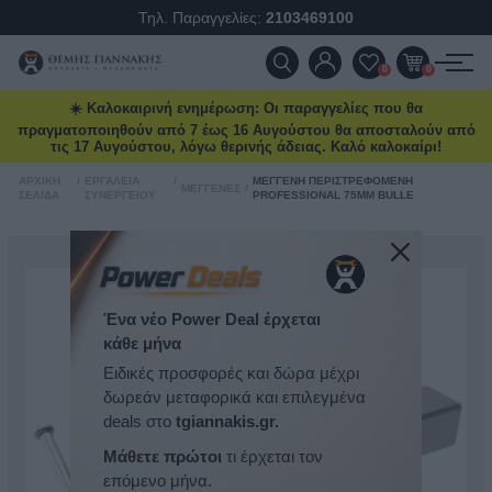
Τηλ. Παραγγελίες:
2103469100
ΠΡΟΪΌΝΤΑ
0
0
☀️ Καλοκαιρινή ενημέρωση: Οι παραγγελίες που θα
ΠΡΟΣΦΟΡΈΣ
πραγματοποιηθούν από 7 έως 16 Αυγούστου θα αποσταλούν από
τις 17 Αυγούστου, λόγω θερινής άδειας. Καλό καλοκαίρι!
ΝΈΕΣ ΑΦΊΞΕΙΣ
ΑΡΧΙΚΉ
/
ΕΡΓΑΛΕΊΑ
/
ΜΈΓΓΕΝΗ ΠΕΡΙΣΤΡΕΦΌΜΕΝΗ
ΜΈΓΓΕΝΕΣ
/
ΣΕΛΊΔΑ
ΣΥΝΕΡΓΕΊΟΥ
PROFESSIONAL 75MM BULLE
ΕΠΙΚΟΙΝΩΝΊΑ
ΝΈΑ & ΆΡΘΡΑ
Ένα νέο Power Deal έρχεται
κάθε μήνα
Ειδικές προσφορές και δώρα μέχρι
δωρεάν μεταφορικά και επιλεγμένα
deals στο
tgiannakis.gr.
Μάθετε πρώτοι
τι έρχεται τον
επόμενο μήνα.