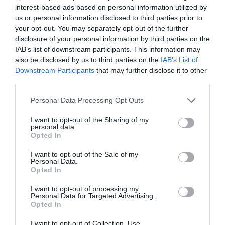
Διαθέτει: περιστρεφόμενη βάση, αμόνι, επιπλέον σκλήρυνση στα
interest-based ads based on personal information utilized by
μάγουλα, σιαγόνες για συγκράτηση σωλήνων, stop ασφάλισης
us or personal information disclosed to third parties prior to
ράγας.
your opt-out. You may separately opt-out of the further
Εξασφαλίζει ομαλή και εύρυθμη λειτουργία, αντοχή στο χρόνο.
disclosure of your personal information by third parties on the
Άθραυστη
Περιστρεφόμενη βάση
IAB’s list of downstream participants. This information may
also be disclosed by us to third parties on the
IAB’s List of
Bulle
Downstream Participants
that may further disclose it to other
third parties.
Please note that this website/app uses one or more Google
Personal Data Processing Opt Outs
services and may gather and store information including but
not limited to your visit or usage behaviour. You may click to
I want to opt-out of the Sharing of my
personal data.
grant or deny consent to Google and its third-party tags to
Opted In
use your data for below specified purposes in below Google
consent section.
I want to opt-out of the Sale of my
Με βάση την επιλογή
Personal Data.
Opted In
σας, ενδέχεται να
I want to opt-out of processing my
ενδιαφέρει τα ακόλουθα
Personal Data for Targeted Advertising.
Opted In
στοιχεία:
I want to opt-out of Collection, Use,