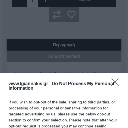
Περιγραφή
Χαρακτηριστικά
Επαγγελματική Μέγγενη Βαρέως Τύπου με Αμόνι, Άθραυστη με
Επιπλέον Σκλήρυνση στα Μάγουλα και Περιστρεφόμενη Βάση.
www.tgiannakis.gr -
Do Not Process My Personal
Information
Πλάτος Σιαγώνων (mm): 82
Άνοιγμα Σιαγώνων max. (mm): 85
Ολικό Μήκος (mm): 290
If you wish to opt-out of the sale, sharing to third parties, or
Βάρος (kg): 7,0
processing of your personal or sensitive information for
Πληροφορίες για το προϊον:
targeted advertising by us, please use the below opt-out
ΜΕ 10 ΧΡΟΝΙΑ ΕΓΓΥΗΣΗ
Επαγγελματική μέγγενη από επεξεργασμένο ατσάλι (S.G.IRON).
section to confirm your selection. Please note that after your
Έχει ειδική βαφή ανθεκτική στα χτυπήματα και στις οξειδώσεις.
opt-out request is processed you may continue seeing