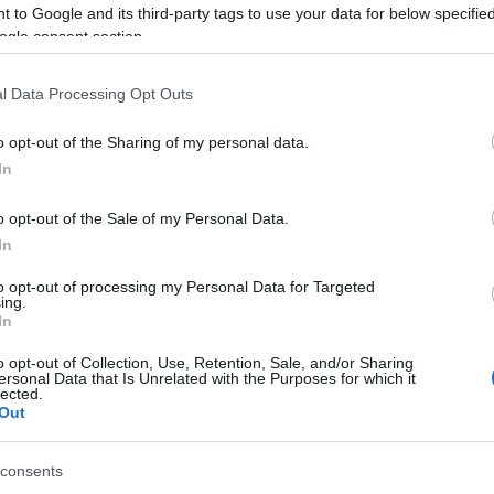
Ταφ
Ζγρόμπιες
 to Google and its third-party tags to use your data for below specifi
ogle consent section.
Ταφ καρυδάκια πλαστική λαβή
Πόντες
Ταφ καρυδάκια σταθερά-σπαστά
Σκαρπέλα
l Data Processing Opt Outs
o opt-out of the Sharing of my personal data.
ή σας, ενδέχεται να ενδι
Σφυκτήρες-Δεματικά
Γκαζοτανάλιες-
In
Σφυκτήρες
στοιχεία:
o opt-out of the Sale of my Personal Data.
Δεματικά
Σωληνοκόφτες
In
Νταβίδια-Σφυκτήρες Μαραγκών
to opt-out of processing my Personal Data for Targeted
ing.
In
o opt-out of Collection, Use, Retention, Sale, and/or Sharing
ersonal Data that Is Unrelated with the Purposes for which it
lected.
Out
consents