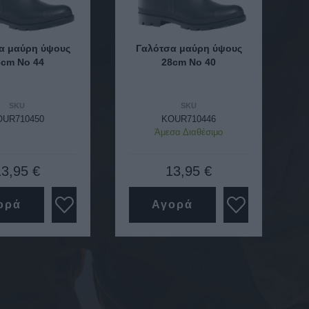
α μαύρη ύψους
Γαλότσα μαύρη ύψους
8cm Νο 44
28cm Νο 40
SKU
SKU
OUR710450
KOUR710446
Άμεσα Διαθέσιμο
13,95 €
13,95 €
ορά
Αγορά