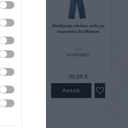
ο νάυλον μπλε με
Αδιάβροχο νάυλον μπλε με
όνι xl Mariner
παντελόνι 2xl Mariner
SKU
SKU
OUR724021
KOUR724022
30,69 €
30,69 €
ορά
Αγορά