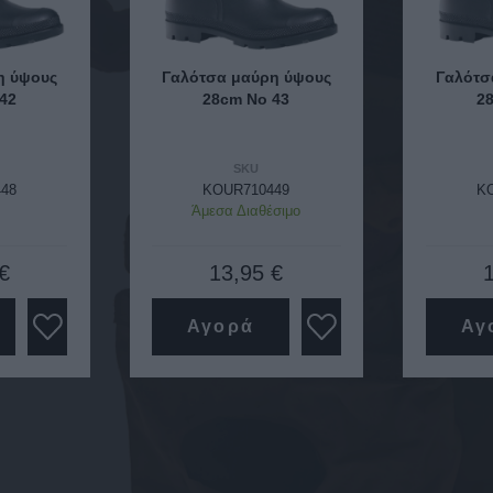
η ύψους
Γαλότσα μαύρη ύψους
Γαλότσ
42
28cm Νο 43
2
SKU
48
KOUR710449
K
Άμεσα Διαθέσιμο
€
13,95 €
Αγορά
Αγ