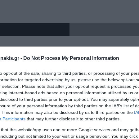
Γερμανοπολύγωνα μακρυά
Εργαλεία Διάγνωσης
Πιστόλια Θερμοκό
Αντλίες-Πιεστικά
Κολλητήρια
Ακουστικά θορύβου
Ασφαλειοτσίμπι
Καστάνιες-Δυναμόκλειδα
Πιεστικά Συγκροτήματα
Αναδευτήρες
Διαγνωστικά
Καστάνιες-Δυναμόκλειδα 1/4"
Αντλίες Πυρόσβεσης
Φυσητήρες-Αναρρο
Κόφτες καλωδίω
Θερμόμετρα
Απογυμνωτές
Καστάνιες-Δυναμόκλειδα 3/8"
Αντλίες Λαδιού
Καρφωτικά Εργαλε
κοδομικές εργασίες κ.α
Καστάνιες-Δυναμόκλειδα 1/2"
Αντλίες Ομβρίων Υδάτων
Ψαλίδια-Κόφτες
nakis.gr -
Do Not Process My Personal Information
Καστάνιες-Δυναμόκλειδα 3/4"-1"
Δράπανα Κολω
Αντλία Ακαθάρτων Υδάτων
Ψαλίδια γενικής χ
Αντλίες Πηγαδιού
to opt-out of the sale, sharing to third parties, or processing of your per
Κόφτες Συρματοσχ
formation for targeted advertising by us, please use the below opt-out s
Allen-Torx
Αντλίες Inox
r selection. Please note that after your opt-out request is processed y
Κόφτες Μπετού
Allen ταφ
eing interest-based ads based on personal information utilized by us or
disclosed to third parties prior to your opt-out. You may separately opt-
Allen ταφ torx
losure of your personal information by third parties on the IAB’s list of
Ζουμπάδες-Κοπί
Set allen
Ζγρόμπιες-Πόντ
. This information may also be disclosed by us to third parties on the
IA
Participants
that may further disclose it to other third parties.
set Torx
Ζουμπάδες
 that this website/app uses one or more Google services and may gath
Κοπίδια
including but not limited to your visit or usage behaviour. You may click 