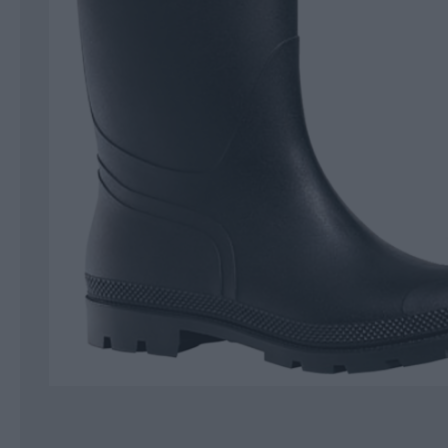
Κοπή και Διάτρηση
Αποθήκευση
Εργαλεία Αέρα
Εργαλεία Μέτρησης
Εργαλεία Ηλεκτρικά-Μπαταρίας
Χημικά-Κόλλες-Σπρέυ-Υλικά
Συσκευασίας
Προστασία Εργαζομένου
Προστασία Αυτοκινήτου-Είδη
Πάρκινγκ