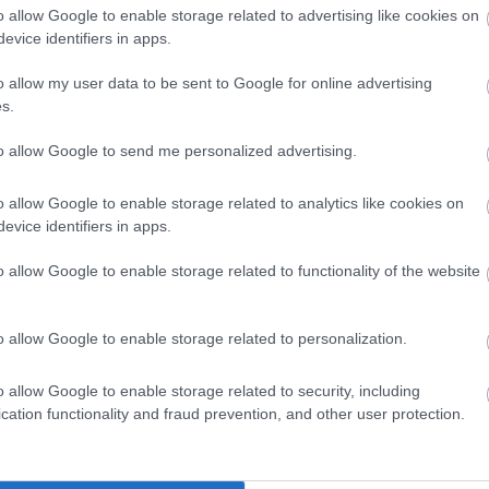
o allow Google to enable storage related to advertising like cookies on
evice identifiers in apps.
o allow my user data to be sent to Google for online advertising
άυλον
Γαλότσα μαύρη ύψους
Αδιάβροχ
s.
ελόνι 2xl
28cm Νο 39
παντελ
r
to allow Google to send me personalized advertising.
SKU
o allow Google to enable storage related to analytics like cookies on
02
KOUR710445
K
evice identifiers in apps.
o allow Google to enable storage related to functionality of the website
€
13,95 €
o allow Google to enable storage related to personalization.
Αγορά
Αγ
o allow Google to enable storage related to security, including
cation functionality and fraud prevention, and other user protection.