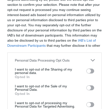
προστασίας από τη διάβρωση και υγρών κοπής.
section to confirm your selection. Please note that after your
Μπορεί να αποσυναρμολογηθεί με θέρμανση στους 300 ° C
opt-out request is processed you may continue seeing
Αποτρέπει την χαλάρωση σε συνδέσεις που υπόκεινται σε
interest-based ads based on personal information utilized by
κραδασμούς π.χ. αντλίες, κιβώτια ταχυτήτων ή πρέσες
us or personal information disclosed to third parties prior to
Κατάλληλο για όλα τα μέταλλα, και παθητικά υποστρώματα
(π.χ. από ανοξείδωτο χάλυβα, αλουμίνιο, επιμεταλλωμένες
your opt-out. You may separately opt-out of the further
επιφάνειες)
disclosure of your personal information by third parties on the
Ανθεκτικό σε μικρής κλίμακας ρύπανση βιομηχανικών λαδιών,
IAB’s list of downstream participants. This information may
π.χ. λαδιών κινητήρα, λαδιών προστασίας από τη διάβρωση, και
also be disclosed by us to third parties on the
IAB’s List of
υγρών κοπής
Downstream Participants
that may further disclose it to other
Eπιτρέπει αποσυναρμολόγηση με εργαλεία χειρός
third parties.
Loctite
Please note that this website/app uses one or more Google
Personal Data Processing Opt Outs
services and may gather and store information including but
not limited to your visit or usage behaviour. You may click to
I want to opt-out of the Sharing of my
personal data.
grant or deny consent to Google and its third-party tags to
Opted In
use your data for below specified purposes in below Google
consent section.
I want to opt-out of the Sale of my
Personal Data.
Opted In
Με βάση την επιλογή
I want to opt-out of processing my
Personal Data for Targeted Advertising.