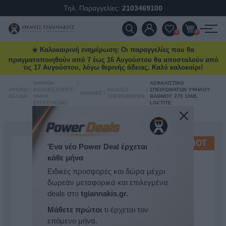
Τηλ. Παραγγελίες:
2103469100
ΠΡΟΪΌΝΤΑ
0
0
☀️ Καλοκαιρινή ενημέρωση: Οι παραγγελίες που θα
ΠΡΟΣΦΟΡΈΣ
πραγματοποιηθούν από 7 έως 16 Αυγούστου θα αποσταλούν από
τις 17 Αυγούστου, λόγω θερινής άδειας. Καλό καλοκαίρι!
ΝΈΕΣ ΑΦΊΞΕΙΣ
ΧΗΜΙΚΆ-
/
ΑΣΦΑΛΙΣΤΙΚΌ
ΑΡΧΙΚΉ
/
ΚΌΛΛΕΣ-ΣΠΡΈΥ-
ΚΌΛΛΕΣ
/
ΣΠΕΙΡΩΜΆΤΩΝ ΥΨΗΛΟΎ
ΚΌΛΛΕΣ
/
ΣΕΛΊΔΑ
ΥΛΙΚΆ
ΣΠΕΙΡΩΜΆΤΩΝ
ΒΑΘΜΟΎ 270 10ML
ΣΥΣΚΕΥΑΣΊΑΣ
LOCTITE
ΕΠΙΚΟΙΝΩΝΊΑ
ΝΈΑ & ΆΡΘΡΑ
HOT
Ένα νέο Power Deal έρχεται
κάθε μήνα
Ειδικές προσφορές και δώρα μέχρι
δωρεάν μεταφορικά και επιλεγμένα
deals στο
tgiannakis.gr.
Μάθετε πρώτοι
τι έρχεται τον
επόμενο μήνα.