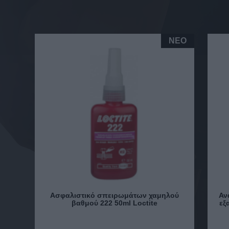
NEO
Ασφαλιστικό σπειρωμάτων χαμηλού
Αν
βαθμού 222 50ml Loctite
εξ