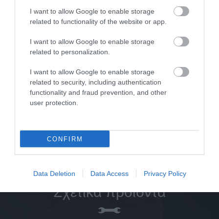
I want to allow Google to enable storage
Στεγανοποιητικό σπειρωμάτων υψηλού
Ασφα
related to functionality of the website or app.
βαθμού 603 50ml Loctite
I want to allow Google to enable storage
related to personalization.
SKU
LCT60350
I want to allow Google to enable storage
Άμεσα Διαθέσιμο
related to security, including authentication
functionality and fraud prevention, and other
52,51 €
user protection.
Αγορά
CONFIRM
Data Deletion
Data Access
Privacy Policy
Σχετικά προϊόντα