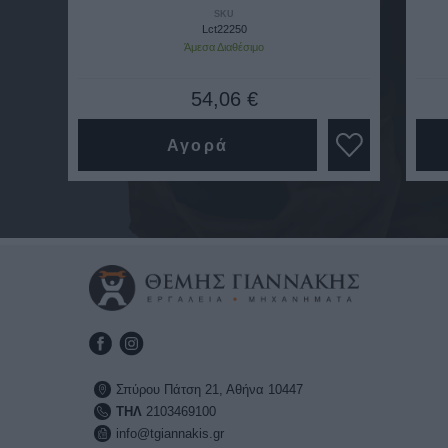
SKU
Lct22250
Άμεσα Διαθέσιμο
54,06 €
Αγορά
Σπύρου Πάτση 21, Αθήνα 10447
ΤΗΛ
2103469100
info@tgiannakis.gr