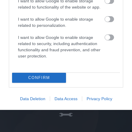
I want to allow Google to enable storage
related to functionality of the website or app.
I want to allow Google to enable storage
SKU
related to personalization.
j9008
Άμεσα Διαθέσιμο
I want to allow Google to enable storage
related to security, including authentication
22,32 €
functionality and fraud prevention, and other
user protection.
Αγορά
CONFIRM
Data Deletion
Data Access
Privacy Policy
Σχετικά προϊόντα