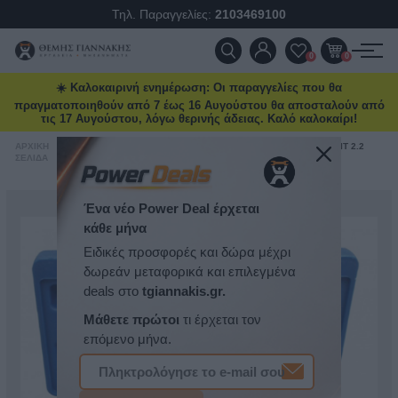
Τηλ. Παραγγελίες:
2103469100
ΠΡΟΪΌΝΤΑ
0
0
☀️ Καλοκαιρινή ενημέρωση: Οι παραγγελίες που θα
ΠΡΟΣΦΟΡΈΣ
πραγματοποιηθούν από 7 έως 16 Αυγούστου θα αποσταλούν από
τις 17 Αυγούστου, λόγω θερινής άδειας. Καλό καλοκαίρι!
ΝΈΕΣ ΑΦΊΞΕΙΣ
ΑΡΧΙΚΉ
/
ΕΡΓΑΛΕΊΑ
/
ΣΕΤ ΧΡΟΝΙΣΜΟΎ FORD TRANSIT 2.2
FORD
/
ΣΕΛΊΔΑ
ΧΡΟΝΙΣΜΟΎ
TDCI SATRA
ΕΠΙΚΟΙΝΩΝΊΑ
ΝΈΑ & ΆΡΘΡΑ
Ένα νέο Power Deal έρχεται
κάθε μήνα
Ειδικές προσφορές και δώρα μέχρι
δωρεάν μεταφορικά και επιλεγμένα
deals στο
tgiannakis.gr.
Μάθετε πρώτοι
τι έρχεται τον
επόμενο μήνα.