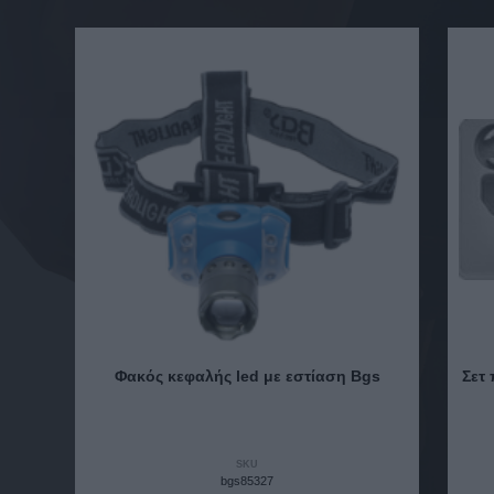
Φακός κεφαλής led με εστίαση Bgs
Σετ
SKU
bgs85327