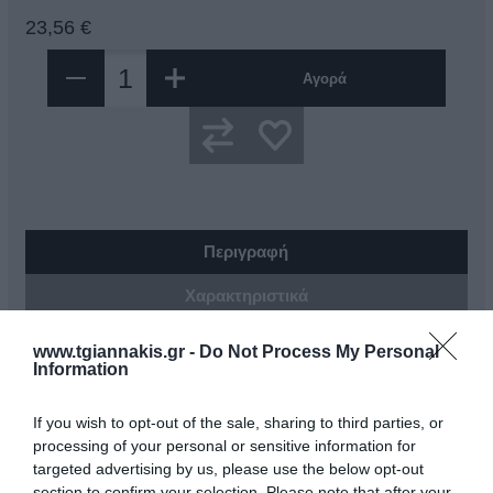
23,56 €
Αγορά
Περιγραφή
Χαρακτηριστικά
www.tgiannakis.gr -
Do Not Process My Personal
Το σετ για κινητήρες ECO και HDT χρησιμοποιείται για τη
Information
στερέωση και τη χρονομέτρηση του στροφαλοφόρου άξονα και
του σφονδύλου
πριν από το σέρβις του συστήματος μετάδοσης κίνησης της
If you wish to opt-out of the sale, sharing to third parties, or
αλυσίδας εκκεντροφόρου στο Ford Transit 2,2 (Έτος 2006-).
processing of your personal or sensitive information for
Κινητήρες:
targeted advertising by us, please use the below opt-out
Diesel:2.2 (2006-20011)
section to confirm your selection. Please note that after your