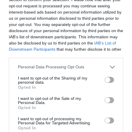
Μοντέλο:
opt-out request is processed you may continue seeing
FORD 2.2 TDCI TRANSIT, FORD 2.2TDCI ECOnetic, FORD
interest-based ads based on personal information utilized by
2.2TDCI HDT
Κωδικοί κινητήρων:
us or personal information disclosed to third parties prior to
QJBA - BG - ID4 - CVFF - CVR5 - CYFF - CYF5 - CYR5 -
your opt-out. You may separately opt-out of the further
DRF5 - DRFF - DRR5 - GBVAJPF - GBVAJQJ - P8FA - P8FB -
disclosure of your personal information by third parties on the
QVFA - QWFA - SRFA - SRFB - SRFC - SRFD - UHR5 - DRFC -
IAB’s list of downstream participants. This information may
DRFG - CYFG - UYR6 - USR6
also be disclosed by us to third parties on the
IAB’s List of
CYFA,CYFB,DRFA,DRFB,P8FA,P8FB,PGFA,PGFB,QVFA,QWFA,SRFA,
Downstream Participants
that may further disclose it to other
Satra
third parties.
Please note that this website/app uses one or more Google
Personal Data Processing Opt Outs
services and may gather and store information including but
not limited to your visit or usage behaviour. You may click to
I want to opt-out of the Sharing of my
personal data.
grant or deny consent to Google and its third-party tags to
Opted In
use your data for below specified purposes in below Google
consent section.
I want to opt-out of the Sale of my
Personal Data.
Opted In
Με βάση την επιλογή
I want to opt-out of processing my
σας, ενδέχεται να
Personal Data for Targeted Advertising.
Opted In