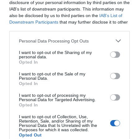
disclosure of your personal information by third parties on the
IAB’s list of downstream participants. This information may
also be disclosed by us to third parties on the
IAB’s List of
Downstream Participants
that may further disclose it to other
third parties.
Please note that this website/app uses one or more Google
Personal Data Processing Opt Outs
services and may gather and store information including but
not limited to your visit or usage behaviour. You may click to
I want to opt-out of the Sharing of my
Με βάση την επιλογή
personal data.
grant or deny consent to Google and its third-party tags to
Opted In
use your data for below specified purposes in below Google
σας, ενδέχεται να
consent section.
I want to opt-out of the Sale of my
ενδιαφέρει τα ακόλουθα
Personal Data.
Opted In
στοιχεία:
I want to opt-out of processing my
Personal Data for Targeted Advertising.
Opted In
I want to opt-out of Collection, Use,
Retention, Sale, and/or Sharing of my
Personal Data that Is Unrelated with the
Purposes for which it was collected.
Opted Out