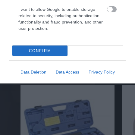
Αγορά
I want to allow Google to enable storage
related to security, including authentication
functionality and fraud prevention, and other
user protection.
Σχετικά προϊόντα
CONFIRM
Data Deletion
Data Access
Privacy Policy