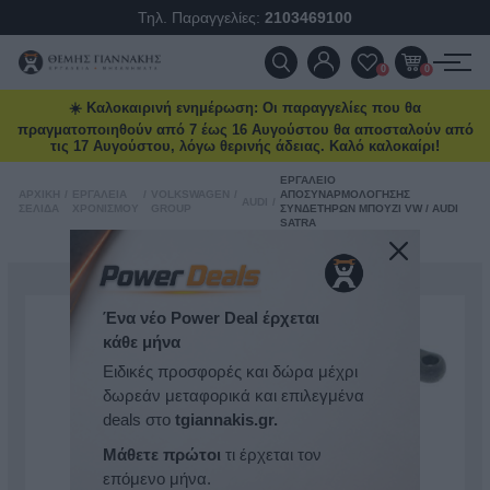
Τηλ. Παραγγελίες:
2103469100
ΠΡΟΪΌΝΤΑ
0
0
☀️ Καλοκαιρινή ενημέρωση: Οι παραγγελίες που θα
ΠΡΟΣΦΟΡΈΣ
πραγματοποιηθούν από 7 έως 16 Αυγούστου θα αποσταλούν από
τις 17 Αυγούστου, λόγω θερινής άδειας. Καλό καλοκαίρι!
ΝΈΕΣ ΑΦΊΞΕΙΣ
ΕΡΓΑΛΕΊΟ
ΑΡΧΙΚΉ
/
ΕΡΓΑΛΕΊΑ
/
VOLKSWAGEN
/
ΑΠΟΣΥΝΑΡΜΟΛΌΓΗΣΗΣ
AUDI
/
ΣΕΛΊΔΑ
ΧΡΟΝΙΣΜΟΎ
GROUP
ΣΥΝΔΕΤΉΡΩΝ ΜΠΟΥΖΊ VW / AUDI
SATRA
ΕΠΙΚΟΙΝΩΝΊΑ
ΝΈΑ & ΆΡΘΡΑ
Ένα νέο Power Deal έρχεται
κάθε μήνα
Ειδικές προσφορές και δώρα μέχρι
δωρεάν μεταφορικά και επιλεγμένα
deals στο
tgiannakis.gr.
Μάθετε πρώτοι
τι έρχεται τον
επόμενο μήνα.