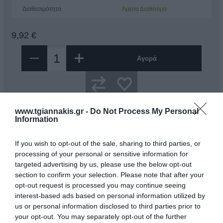
Διαθεσιμότητα
Άμεσα Διαθέσιμο
9,92 €
Αγορά
www.tgiannakis.gr -
Do Not Process My Personal
Information
Περιγραφή
If you wish to opt-out of the sale, sharing to third parties, or
processing of your personal or sensitive information for
targeted advertising by us, please use the below opt-out
Εργαλείο αποσυναρμολόγησης συνδετήρων μπουζί VW / Audi
section to confirm your selection. Please note that after your
Για συνδετήρες που είναι βαθιά στον κινητήρα
Μήκος: 265 mm
opt-out request is processed you may continue seeing
Κωδικοί κινητήρων:
interest-based ads based on personal information utilized by
AEG - AVH - AZG - BBW - BDC - BEV - BGD
us or personal information disclosed to third parties prior to
your opt-out. You may separately opt-out of the further
Asta