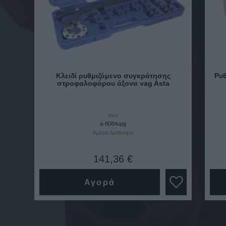
Κλειδί ρυθμιζόμενο συγκράτησης
Ρυθ
στροφαλοφόρου άξονα vag Asta
SKU
a-8084upg
Άμεσα Διαθέσιμο
141,36 €
Αγορά