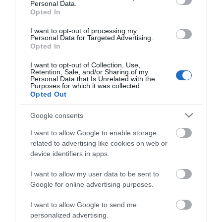
Personal Data.
Opted In
I want to opt-out of processing my
Personal Data for Targeted Advertising.
Opted In
Φορτιστής-συντηρητής
Φορτιστής-συντηρητής
μπαταριών spi 15s 12v
μπαταριών spi 2 6/12v 2a
15a Schumacher
Schumacher
I want to opt-out of Collection, Use,
Retention, Sale, and/or Sharing of my
Personal Data that Is Unrelated with the
Purposes for which it was collected.
SKU
SKU
Opted Out
KOUR60143
KOUR60140
Άμεσα Διαθέσιμο
Άμεσα Διαθέσιμο
Google consents
107,10 €
44,10 €
I want to allow Google to enable storage
related to advertising like cookies on web or
Αγορά
Αγορά
device identifiers in apps.
I want to allow my user data to be sent to
Google for online advertising purposes.
I want to allow Google to send me
personalized advertising.