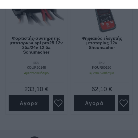
Φορτιστής-συντηρητής
Ψηφιακός ελεγκτής
μπαταριών spi pro25 12v
μπαταρίας 12v
25a/24v 12.5a
Shcumacher
Schumacher
SKU
SKU
KOUR60148
KOUR60150
Άμεσα Διαθέσιμο
Άμεσα Διαθέσιμο
233,10 €
62,10 €
Αγορά
Αγορά