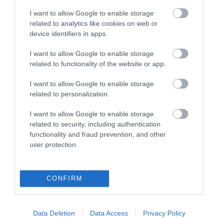
I want to allow Google to enable storage
related to analytics like cookies on web or
device identifiers in apps.
Φορτιστής-συντηρητής
Φορτιστής-συντηρητής
I want to allow Google to enable storage
μπαταριών spi 3 12v 3a
μπαταριών spi 6 12v 6a
related to functionality of the website or app.
Schumacher
Schumacher
I want to allow Google to enable storage
SKU
SKU
related to personalization.
KOUR60141
KOUR60142
Άμεσα Διαθέσιμο
Άμεσα Διαθέσιμο
I want to allow Google to enable storage
related to security, including authentication
58,50 €
71,10 €
functionality and fraud prevention, and other
user protection.
Αγορά
Αγορά
CONFIRM
Data Deletion
Data Access
Privacy Policy