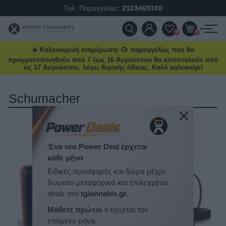
Τηλ. Παραγγελίες:
2103469100
ΠΡΟΪΌΝΤΑ
0
0
☀️ Καλοκαιρινή ενημέρωση: Οι παραγγελίες που θα
ΠΡΟΣΦΟΡΈΣ
πραγματοποιηθούν από 7 έως 16 Αυγούστου θα αποσταλούν από
τις 17 Αυγούστου, λόγω θερινής άδειας. Καλό καλοκαίρι!
ΝΈΕΣ ΑΦΊΞΕΙΣ
Schumacher
ΕΠΙΚΟΙΝΩΝΊΑ
ΤΑΞΙΝΌΜΗΣΗ
ΝΈΑ & ΆΡΘΡΑ
ΕΜΦΆΝΙΣΗ
ΑΝΆ ΣΕΛΊΔΑ
Ένα νέο Power Deal έρχεται
κάθε μήνα
Ειδικές προσφορές και δώρα μέχρι
δωρεάν μεταφορικά και επιλεγμένα
deals στο
tgiannakis.gr.
Μάθετε πρώτοι
τι έρχεται τον
επόμενο μήνα.