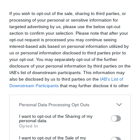
If you wish to opt-out of the sale, sharing to third parties, or
processing of your personal or sensitive information for
Φορτιστής-συντηρητής
Φορτιστής-συντηρητής
targeted advertising by us, please use the below opt-out
μπαταριών & εκκινητής
μπαταριών spi 1224
section to confirm your selection. Please note that after your
αυτοκινήτων sci 90 6/12v
Schumacher
20a Schumacher
opt-out request is processed you may continue seeing
interest-based ads based on personal information utilized by
SKU
SKU
us or personal information disclosed to third parties prior to
KOUR60149
KOUR60144
your opt-out. You may separately opt-out of the further
Άμεσα Διαθέσιμο
disclosure of your personal information by third parties on the
IAB’s list of downstream participants. This information may
179,10 €
130,50 €
also be disclosed by us to third parties on the
IAB’s List of
Downstream Participants
that may further disclose it to other
Αγορά
Αγορά
third parties.
Please note that this website/app uses one or more Google
Personal Data Processing Opt Outs
services and may gather and store information including but
not limited to your visit or usage behaviour. You may click to
I want to opt-out of the Sharing of my
personal data.
grant or deny consent to Google and its third-party tags to
Opted In
use your data for below specified purposes in below Google
consent section.
I want to opt-out of the Sale of my