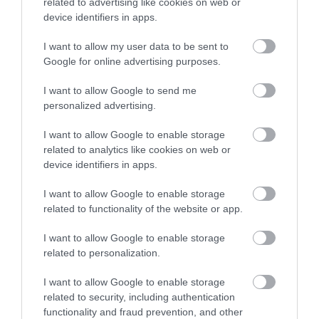
related to advertising like cookies on web or
device identifiers in apps.
I want to allow my user data to be sent to
Google for online advertising purposes.
Ανέμη αυτόματη β.τ. χωρίς σωλήνα και
Σωλή
ρακόρ 20μ Falcom
I want to allow Google to send me
personalized advertising.
SKU
KOUR40473
I want to allow Google to enable storage
Άμεσα Διαθέσιμο
related to analytics like cookies on web or
device identifiers in apps.
492,90 €
I want to allow Google to enable storage
related to functionality of the website or app.
Αγορά
I want to allow Google to enable storage
related to personalization.
I want to allow Google to enable storage
related to security, including authentication
Σχετικά προϊόντα
functionality and fraud prevention, and other