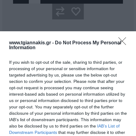
www.tgiannakis.gr -
Do Not Process My Personal
Περιγραφή
Information
Καταλληλος για Αντλίες Samoa
If you wish to opt-out of the sale, sharing to third parties, or
Περιγραφή: 3/8'' – R1 – 20m
processing of your personal or sensitive information for
Τύπος Αντλίας: SAMOA
targeted advertising by us, please use the below opt-out
Male bspt – Female bspp
section to confirm your selection. Please note that after your
Πίεση λειτουργίας: 180 bar
opt-out request is processed you may continue seeing
interest-based ads based on personal information utilized by
us or personal information disclosed to third parties prior to
your opt-out. You may separately opt-out of the further
disclosure of your personal information by third parties on the
IAB’s list of downstream participants. This information may
also be disclosed by us to third parties on the
IAB’s List of
Downstream Participants
that may further disclose it to other