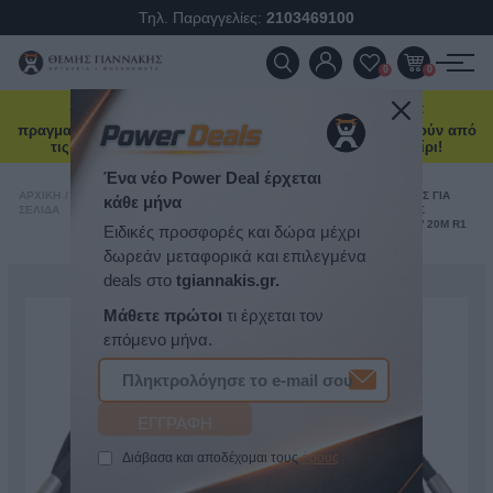
Τηλ. Παραγγελίες:
2103469100
ΠΡΟΪΌΝΤΑ
0
0
☀️ Καλοκαιρινή ενημέρωση: Οι παραγγελίες που θα
ΠΡΟΣΦΟΡΈΣ
πραγματοποιηθούν από 7 έως 16 Αυγούστου θα αποσταλούν από
τις 17 Αυγούστου, λόγω θερινής άδειας. Καλό καλοκαίρι!
ΝΈΕΣ ΑΦΊΞΕΙΣ
ΑΕΡΑΝΤΛΊΕΣ
/
ΣΩΛΉΝΑΣ
ΑΡΧΙΚΉ
/
ΕΡΓΑΛΕΊΑ
/
ΓΡΑΣΣΑΔΌΡΟΙ-
/
ΒΑΛΒΟΛΊΝΗΣ/
ΒΑΛΒΟΛΊΝΗΣ ΓΙΑ
ΣΕΛΊΔΑ
ΣΥΝΕΡΓΕΊΟΥ
ΛΊΠΑΝΣΗ
ΛΑΔΙΟΎ &
ΑΕΡΑΝΤΛΊΕΣ
ΠΑΡΕΛΚΌΜΕΝΑ
ΛΑΔΙΟΎ 3/8'' 20Μ R1
ΕΠΙΚΟΙΝΩΝΊΑ
ΝΈΑ & ΆΡΘΡΑ
Ένα νέο Power Deal έρχεται
κάθε μήνα
Ειδικές προσφορές και δώρα μέχρι
δωρεάν μεταφορικά και επιλεγμένα
deals στο
tgiannakis.gr.
Μάθετε πρώτοι
τι έρχεται τον
επόμενο μήνα.