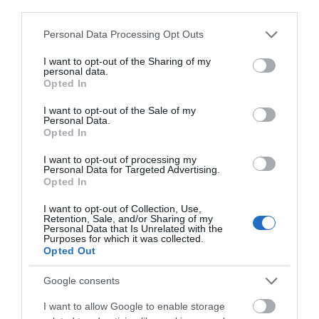
third parties.
Με βάση την επιλογή
Please note that this website/app uses one or more Google
Personal Data Processing Opt Outs
σας, ενδέχεται να
services and may gather and store information including but
ενδιαφέρει τα ακόλουθα
not limited to your visit or usage behaviour. You may click to
I want to opt-out of the Sharing of my
personal data.
grant or deny consent to Google and its third-party tags to
στοιχεία:
Opted In
use your data for below specified purposes in below Google
consent section.
I want to opt-out of the Sale of my
Personal Data.
Opted In
I want to opt-out of processing my
Personal Data for Targeted Advertising.
Opted In
I want to opt-out of Collection, Use,
Retention, Sale, and/or Sharing of my
Personal Data that Is Unrelated with the
Purposes for which it was collected.
Opted Out
Google consents
I want to allow Google to enable storage