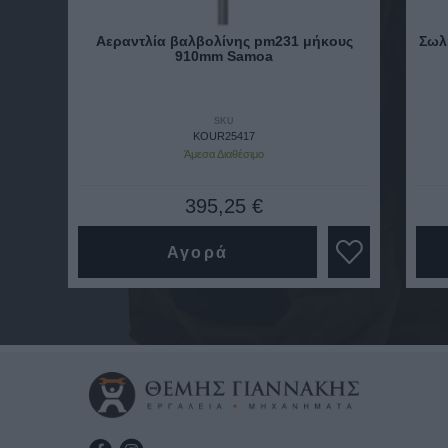
Αεραντλία βαλβολίνης pm231 μήκους
Σωλ
910mm Samoa
SKU
KOUR25417
Άμεσα Διαθέσιμο
395,25 €
Αγορά