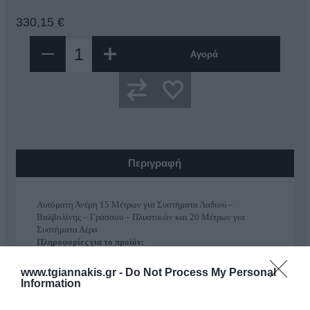
330,15 €
Αγορά
Περιγραφή
Αυτόματη Ανέμη 15 Μέτρων για Συστήματα Λαδιού –
Βαλβολίνης – Γράσσου – Πλυστικών και 20 Μέτρων για
Συστήματα Αέρα
Πληροφορίες για το προϊόν:
Αυτόματo καρούλι για εύκαμπτους σωλήνες κατάλληλο για τη
διανομή υγρών και αέρα σε διαφορετικές συνθήκες πίεσης και
www.tgiannakis.gr -
Do Not Process My Personal
θερμοκρασίας. Τα μέρη που έρχονται σε επαφή με το υγρά είναι
Information
μεταλλικά και υψηλής ποιότητας .
Με δυνατότητα τοποθέτησης σε δύο διαφορετικές θέσεις