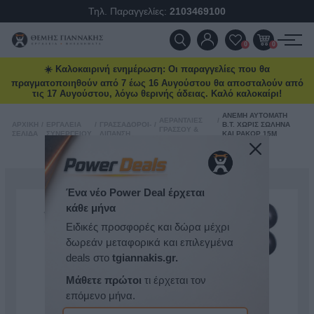
Τηλ. Παραγγελίες:
2103469100
ΠΡΟΪΌΝΤΑ
0
0
☀️ Καλοκαιρινή ενημέρωση: Οι παραγγελίες που θα
ΠΡΟΣΦΟΡΈΣ
πραγματοποιηθούν από 7 έως 16 Αυγούστου θα αποσταλούν από
τις 17 Αυγούστου, λόγω θερινής άδειας. Καλό καλοκαίρι!
ΝΈΕΣ ΑΦΊΞΕΙΣ
ΑΝΈΜΗ ΑΥΤΟΜΑΤΗ
ΑΕΡΑΝΤΛΊΕΣ
/
ΑΡΧΙΚΉ
/
ΕΡΓΑΛΕΊΑ
/
ΓΡΑΣΣΑΔΌΡΟΙ-
/
Β.Τ. ΧΩΡΊΣ ΣΩΛΉΝΑ
ΓΡΆΣΣΟΥ &
ΣΕΛΊΔΑ
ΣΥΝΕΡΓΕΊΟΥ
ΛΊΠΑΝΣΗ
ΚΑΙ ΡΑΚΌΡ 15Μ
ΠΑΡΕΛΚΌΜΕΝΑ
FALCOM
ΕΠΙΚΟΙΝΩΝΊΑ
ΝΈΑ & ΆΡΘΡΑ
Ένα νέο Power Deal έρχεται
κάθε μήνα
Ειδικές προσφορές και δώρα μέχρι
δωρεάν μεταφορικά και επιλεγμένα
deals στο
tgiannakis.gr.
Μάθετε πρώτοι
τι έρχεται τον
επόμενο μήνα.