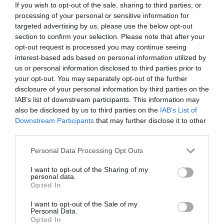
If you wish to opt-out of the sale, sharing to third parties, or
ανάλογα με την εγκατάσταση του καρουλιού
Ανέμη γαλβανισμένη και με ηλεκτροστατική βαφή
processing of your personal or sensitive information for
Οπές πάκτωσης ΜxΠ = 15x15cm
targeted advertising by us, please use the below opt-out
Είσοδος ανέμης 3/4 FEMALE BSP και έξοδος ανέμης 1/2
section to confirm your selection. Please note that after your
MALE BSP
opt-out request is processed you may continue seeing
Με θυρίδα συναρμολόγησης για ευκολία στην τοποθέτηση του
interest-based ads based on personal information utilized by
σωλήνα πιέσεως στην ανέμη
us or personal information disclosed to third parties prior to
Με δυνατότητα τοποθέτησης σε δίκτυα έως 400 Bar με χρήση
των κατάλληλων ρακόρ
your opt-out. You may separately opt-out of the further
Με δυνατότητα τοποθέτησης σε δίκτυα πλυστικών με
disclosure of your personal information by third parties on the
θερμοκρασία εξόδου έως 150°C με χρήση των κατάλληλων
IAB’s list of downstream participants. This information may
ρακόρ
also be disclosed by us to third parties on the
IAB’s List of
ΓΙΑ ΣΩΛΗΝΑΣ ΓΡΑΣΟΥ 1/4 R2 ΕΩΣ 15 ΜΕΤΡΑ
Downstream Participants
that may further disclose it to other
ΓΙΑ ΛΑΔΙΟΥ - ΒΑΛΒΟΛΙΝΗΣ 3/8 R1 ΕΩΣ 15 ΜΕΤΡΑ
third parties.
ΓΙΑ ΝΕΡΟΥ ΥΨΗΛ. ΠΙΕΣΗΣ 5/16 R1 & R2 ΕΩΣ 15 ΜΕΤΡΑ
ΓΙΑ ΑΕΡΑ 8x15 (Κωδ. 42116) - ΕΩΣ 20 ΜΕΤΡΑ
Please note that this website/app uses one or more Google
Σωλήνας , τρελλό ρακόρ ανέμης, αντάπτορας προσαρμογής
Personal Data Processing Opt Outs
σωλήνα πιέσεως και STOPPER τερματισμού σωλήνα στην
services and may gather and store information including but
ανέμη δεν περιέχονται στην συσκευασία
not limited to your visit or usage behaviour. You may click to
I want to opt-out of the Sharing of my
personal data.
grant or deny consent to Google and its third-party tags to
Opted In
use your data for below specified purposes in below Google
consent section.
I want to opt-out of the Sale of my
Personal Data.
Opted In