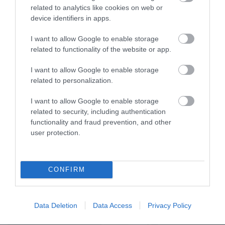
related to analytics like cookies on web or
device identifiers in apps.
I want to allow Google to enable storage
related to functionality of the website or app.
I want to allow Google to enable storage
Σωλήνας για αεραντλία γράσσου 1/4'' 5μ R2
Αν
related to personalization.
I want to allow Google to enable storage
related to security, including authentication
SKU
functionality and fraud prevention, and other
KOUR25206
user protection.
39,99 €
CONFIRM
Αγορά
Data Deletion
Data Access
Privacy Policy