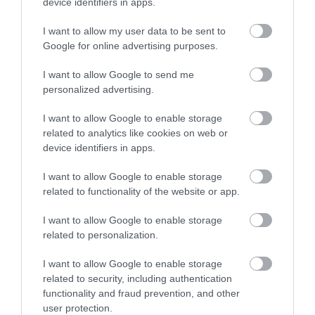
device identifiers in apps.
I want to allow my user data to be sent to
Σωλήνας βαλβολίνης για αεραντλίες Samoa
Αν
3/8'' 10μ R1
Google for online advertising purposes.
I want to allow Google to send me
personalized advertising.
SKU
KOUR25226
I want to allow Google to enable storage
related to analytics like cookies on web or
72,54 €
device identifiers in apps.
I want to allow Google to enable storage
Αγορά
related to functionality of the website or app.
I want to allow Google to enable storage
related to personalization.
I want to allow Google to enable storage
Σχετικά προϊόντα
related to security, including authentication
functionality and fraud prevention, and other
user protection.