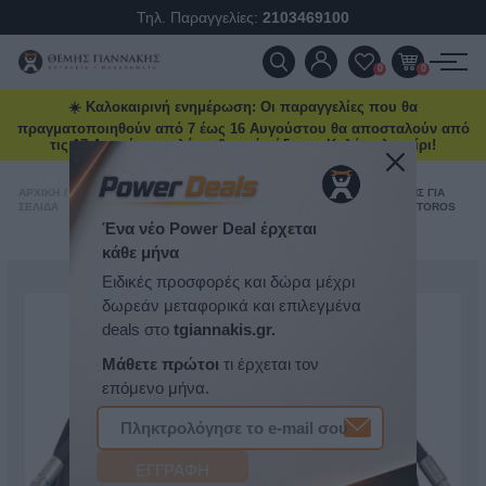
Τηλ. Παραγγελίες:
2103469100
ΠΡΟΪΌΝΤΑ
0
0
☀️ Καλοκαιρινή ενημέρωση: Οι παραγγελίες που θα
ΠΡΟΣΦΟΡΈΣ
πραγματοποιηθούν από 7 έως 16 Αυγούστου θα αποσταλούν από
τις 17 Αυγούστου, λόγω θερινής άδειας. Καλό καλοκαίρι!
ΝΈΕΣ ΑΦΊΞΕΙΣ
ΑΕΡΑΝΤΛΊΕΣ
/
ΣΩΛΉΝΑΣ
ΑΡΧΙΚΉ
/
ΕΡΓΑΛΕΊΑ
/
ΓΡΑΣΣΑΔΌΡΟΙ-
/
ΒΑΛΒΟΛΊΝΗΣ/
ΒΑΛΒΟΛΊΝΗΣ ΓΙΑ
ΣΕΛΊΔΑ
ΣΥΝΕΡΓΕΊΟΥ
ΛΊΠΑΝΣΗ
ΛΑΔΙΟΎ &
ΑΕΡΑΝΤΛΊΑ TOROS
ΠΑΡΕΛΚΌΜΕΝΑ
1/2"-R1 15M
ΕΠΙΚΟΙΝΩΝΊΑ
ΝΈΑ & ΆΡΘΡΑ
Ένα νέο Power Deal έρχεται
κάθε μήνα
Ειδικές προσφορές και δώρα μέχρι
δωρεάν μεταφορικά και επιλεγμένα
deals στο
tgiannakis.gr.
Μάθετε πρώτοι
τι έρχεται τον
επόμενο μήνα.