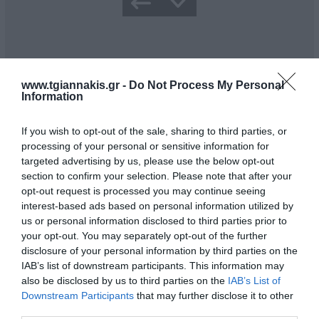
Περιγραφή
www.tgiannakis.gr -
Do Not Process My Personal
Information
Καταλληλος για Αντλίες Toros
Περιγραφή: 1/2'' – R1 – 15m
If you wish to opt-out of the sale, sharing to third parties, or
Τύπος Αντλίας: TOROS
processing of your personal or sensitive information for
Female npsc – Male npt
targeted advertising by us, please use the below opt-out
Πίεση λειτουργίας: 22,4Mpa-224 bar
section to confirm your selection. Please note that after your
opt-out request is processed you may continue seeing
interest-based ads based on personal information utilized by
us or personal information disclosed to third parties prior to
your opt-out. You may separately opt-out of the further
disclosure of your personal information by third parties on the
IAB’s list of downstream participants. This information may
also be disclosed by us to third parties on the
IAB’s List of
Downstream Participants
that may further disclose it to other
Με βάση την επιλογή
third parties.