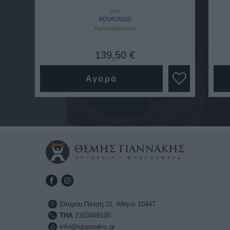
SKU
KOUR25230
Άμεσα Διαθέσιμο
139,50 €
Αγορά
Σπύρου Πάτση 21, Αθήνα 10447
ΤΗΛ
2103469100
info@tgiannakis.gr