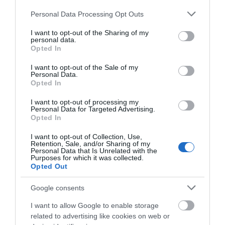
σας, ενδέχεται να
Please note that this website/app uses one or more Google
Personal Data Processing Opt Outs
ενδιαφέρει τα ακόλουθα
services and may gather and store information including but
not limited to your visit or usage behaviour. You may click to
I want to opt-out of the Sharing of my
στοιχεία:
personal data.
grant or deny consent to Google and its third-party tags to
Opted In
use your data for below specified purposes in below Google
consent section.
I want to opt-out of the Sale of my
Personal Data.
Opted In
I want to opt-out of processing my
Personal Data for Targeted Advertising.
Opted In
I want to opt-out of Collection, Use,
Retention, Sale, and/or Sharing of my
Personal Data that Is Unrelated with the
Purposes for which it was collected.
Opted Out
Google consents
I want to allow Google to enable storage
related to advertising like cookies on web or